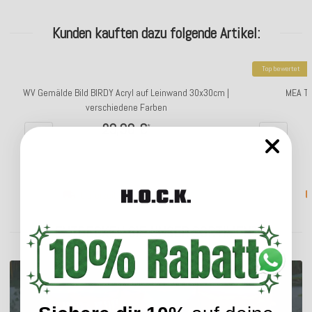
Kunden kauften dazu folgende Artikel:
Top bewertet
WV Gemälde Bild BIRDY Acryl auf Leinwand 30x30cm |
MEA Ti
verschiedene Farben
29,90 €
*
Lieferzeit: ca. 2 - 3 Werktage
ENTDECKEN SIE UNSER SORTIMENT