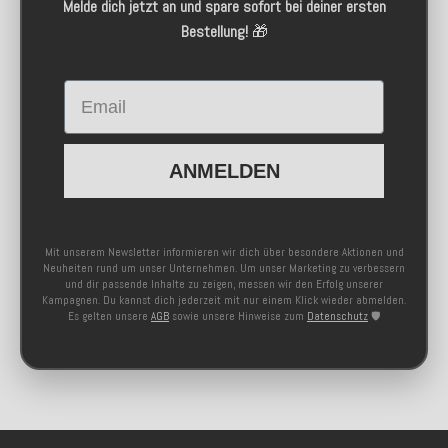
Melde dich jetzt an und spare sofort bei deiner ersten
Bestellung!
🎁
Email
ANMELDEN
Mit unserem Newsletter informieren wir dich über besondere Aktionen und
Neuheiten rund um unser Unternehmen. Um unser Marketing zu verbessern
und dir passende Inhalte zu zeigen, messen wir den Erfolg unserer
Kampagnen. Du kannst dich jederzeit mit nur einem Klick wieder abmelden.
Es gelten unsere
AGB
sowie unsere Hinweise zum
Datenschutz
🛡️