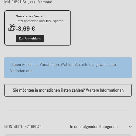
inkl. 19% USt. , zzgl.
Versand
Newsletter Vorteil
Jetzt anmelden und
10%
sparen:
🎁
-3,69 €
Zur Anmeldung
x
Dieser Artikel hat Variationen. Wählen Sie bitte die gewünschte
Variation aus.
Sie möchten in monatlichen Raten zahlen?
Weitere Informationen
GTIN
4001537106049
In den folgenden Kategorien