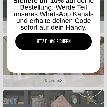
Sichere dir 10%
auf deine
Bestellung. Werde Teil
unseres WhatsApp Kanals
und erhalte deinen Code
sofort auf dein Handy.
Outdoor Kissen
Jetzt 10% sichern
Sitzkissen