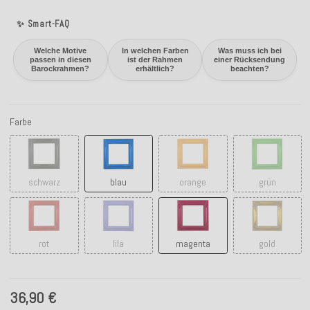
✨ Smart-FAQ
Welche Motive
In welchen Farben
Was muss ich bei
passen in diesen
ist der Rahmen
einer Rücksendung
Barockrahmen?
erhältlich?
beachten?
Farbe
schwarz
blau
orange
grün
schwarz
blau
orange
grün
rot
lila
magenta
gold
rot
lila
magenta
gold
36,90 €