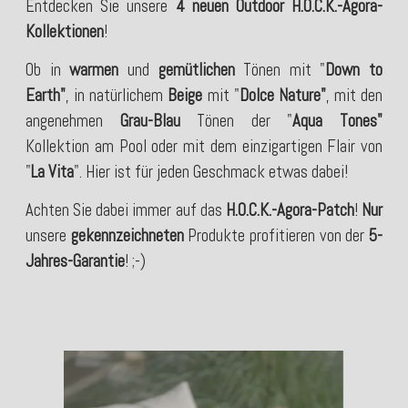
Entdecken Sie unsere
4 neuen Outdoor H.O.C.K.-Agora-
Kollektionen
!
Ob in
warmen
und
gemütlichen
Tönen mit "
Down to
Earth"
, in natürlichem
Beige
mit "
Dolce Nature"
, mit den
angenehmen
Grau-Blau
Tönen der "
Aqua Tones"
Kollektion am Pool oder mit dem einzigartigen Flair von
"
La Vita
". Hier ist für jeden Geschmack etwas dabei!
Achten Sie dabei immer auf das
H.O.C.K.-Agora-Patch
!
Nur
unsere
gekennzeichneten
Produkte profitieren von der
5-
Jahres-Garantie
! ;-)