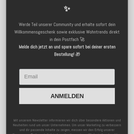
✨
Werde Teil unserer Community und erhalte sofort dein
Willkommensgeschenk sowie exklusive Wohntrends direkt
in dein Postfach 🚀
Melde dich jetzt an und spare sofort bei deiner ersten
Bestellung!
🎁
Email
ANMELDEN
Mit unserem Newsletter informieren wir dich über besondere Aktionen und
Neuheiten rund um unser Unternehmen. Um unser Marketing zu verbessern
und dir passende Inhalte zu zeigen, messen wir den Erfolg unserer