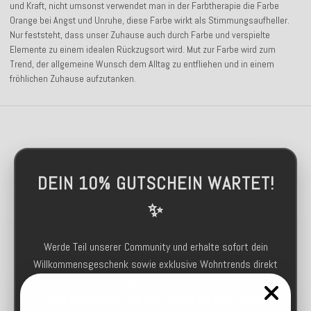
und Kraft, nicht umsonst verwendet man in der Farbtherapie die Farbe
Orange bei Angst und Unruhe, diese Farbe wirkt als Stimmungsaufheller.
Nur feststeht, dass unser Zuhause auch durch Farbe und verspielte
Elemente zu einem idealen Rückzugsort wird. Mut zur Farbe wird zum
Trend, der allgemeine Wunsch dem Alltag zu entfliehen und in einem
fröhlichen Zuhause aufzutanken.
DEIN 10% GUTSCHEIN WARTET!
✨
Werde Teil unserer Community und erhalte sofort dein
Willkommensgeschenk sowie exklusive Wohntrends direkt
in dein Postfach 🚀
Melde dich jetzt an und spare sofort bei deiner ersten