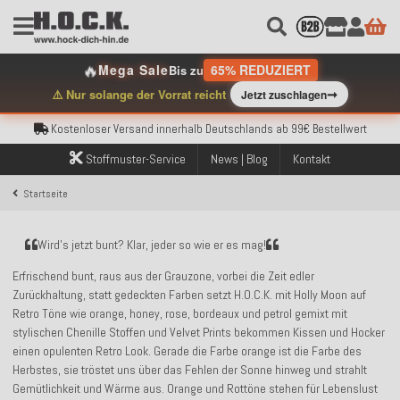
🔥
Mega Sale
65% REDUZIERT
Bis zu
Kostenloser Versand innerhalb Deutschlands ab 99€ Bestellwert
➞
⚠️ Nur solange der Vorrat reicht
Jetzt zuschlagen
Über 120.000 erfolgreich versendete Bestellungen
Sicher bezahlen mit Klarna, PayPal & Amazon Pay
Kostenloser Versand innerhalb Deutschlands ab 99€ Bestellwert
Über 120.000 erfolgreich versendete Bestellungen
Stoffmuster-Service
News | Blog
Kontakt
Sicher bezahlen mit Klarna, PayPal & Amazon Pay
Kostenloser Versand innerhalb Deutschlands ab 99€ Bestellwert
Startseite
Wird’s jetzt bunt? Klar, jeder so wie er es mag!
Erfrischend bunt, raus aus der Grauzone, vorbei die Zeit edler
Zurückhaltung, statt gedeckten Farben setzt H.O.C.K. mit Holly Moon auf
Retro Töne wie orange, honey, rose, bordeaux und petrol gemixt mit
stylischen Chenille Stoffen und Velvet Prints bekommen Kissen und Hocker
einen opulenten Retro Look. Gerade die Farbe orange ist die Farbe des
Herbstes, sie tröstet uns über das Fehlen der Sonne hinweg und strahlt
Gemütlichkeit und Wärme aus. Orange und Rottöne stehen für Lebenslust