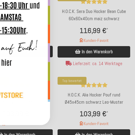
H.O.C.K. Sera Duo Hocker Bean Cube
K. Pantery Bean Cube Pouf
60x60x40cm maiz schwarz
40x40cm olive Bubble
116,99 €
*
94,99 €
*
Kunden-Favorit
In den Warenkorb
In den Warenkorb
ferzeit: ca. 14 Werktage
Lieferzeit: ca. 14 Werktage
tet
Top bewertet
.K. Alia Hocker Pouf rund
H.O.C.K. Alia Hocker Pouf rund
45cm grün Leo-Muster
Ø45x45cm schwarz Leo-Muster
103,99 €
103,99 €
*
*
Kunden-Favorit
Kunden-Favorit
In den Warenkorb
In den Warenkorb