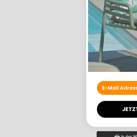
H.O.C.K. Sera Un
45x45x45cm te
Einzelst
119,0
Kunden-F
In den W
Lieferzeit: ca
H.O.C.K. Sera Un
45x45x45cm ma
JETZ
Einzelst
119,0
In den W