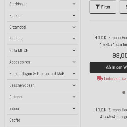
Sitzkissen
Filter
Hocker
Sitzmöbel
H.O.C.K. Zircono H
Bedding
45x45x45cm bei
Sofa MITCH
98,0
Accessoires
In den W
Bankauflagen & Polster auf Maß
Lieferzeit: c
Geschenkideen
Outdoor
Indoor
H.O.C.K. Zircono H
45x45x45cm gr
Stoffe