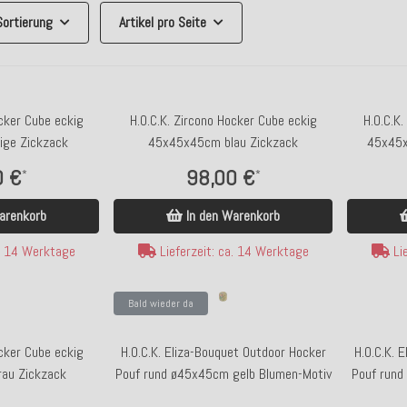
Sortierung
Artikel pro Seite
ocker Cube eckig
H.O.C.K. Zircono Hocker Cube eckig
H.O.C.K.
ge Zickzack
45x45x45cm blau Zickzack
45x45x
0 €
98,00 €
*
*
arenkorb
In den Warenkorb
a. 14 Werktage
Lieferzeit: ca. 14 Werktage
Lie
Bald wieder da
ocker Cube eckig
H.O.C.K. Eliza-Bouquet Outdoor Hocker
H.O.C.K. 
au Zickzack
Pouf rund ø45x45cm gelb Blumen-Motiv
Pouf rund