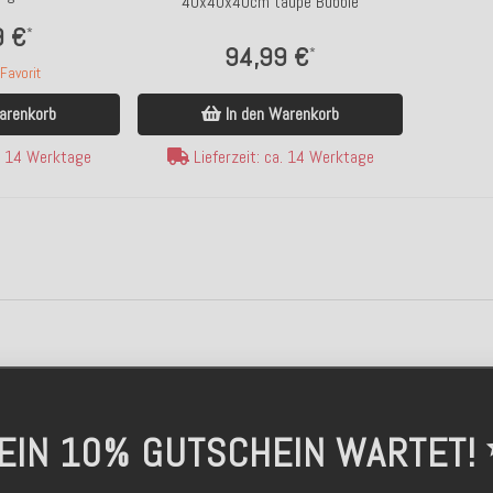
40x40x40cm taupe Bubble
9 €
*
94,99 €
*
avorit
In den Warenkorb
arenkorb
Lieferzeit: ca. 14 Werktage
a. 14 Werktage
EIN 10% GUTSCHEIN WARTET!