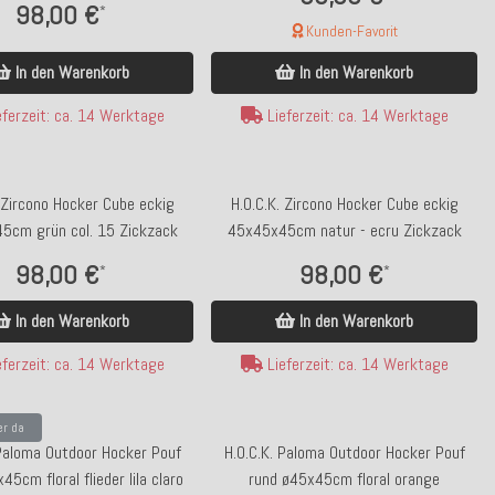
98,00 €
*
Kunden-Favorit
In den Warenkorb
In den Warenkorb
ferzeit: ca. 14 Werktage
Lieferzeit: ca. 14 Werktage
 Zircono Hocker Cube eckig
H.O.C.K. Zircono Hocker Cube eckig
5cm grün col. 15 Zickzack
45x45x45cm natur - ecru Zickzack
p bewertet
Top bewertet
98,00 €
98,00 €
*
*
.O.C.K. Lino-Leinen Outdoor Sitzkissen
H.O.C.K. Riviera Stripe Outdoo
40x40x5cm melange sand
50x50x5cm Green Petrol S
In den Warenkorb
In den Warenkorb
ferzeit: ca. 14 Werktage
Lieferzeit: ca. 14 Werktage
29,99 €
34,99 €
*
*
er da
 Paloma Outdoor Hocker Pouf
H.O.C.K. Paloma Outdoor Hocker Pouf
Kunden-Favorit
Kunden-Favorit
45cm floral flieder lila claro
rund ø45x45cm floral orange
Lieferzeit: ca. 14 Werktage
Lieferzeit: ca. 2-4 W