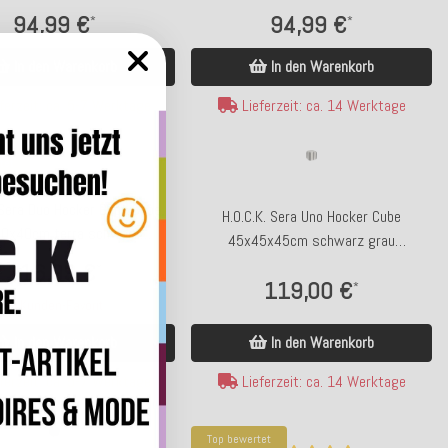
94,99 €
94,99 €
*
*
In den Warenkorb
In den Warenkorb
ferzeit: ca. 5-7 Werktage
Lieferzeit: ca. 14 Werktage
tet
 Sera Duo Hocker Bean Cube
H.O.C.K. Sera Uno Hocker Cube
0x40cm terra schwarz
45x45x45cm schwarz grau
Doppelstreifen
Einzelstreifen
116,99 €
*
119,00 €
*
Kunden-Favorit
In den Warenkorb
In den Warenkorb
Lieferzeit: ca. 14 Werktage
ferzeit: ca. 5-7 Werktage
Top bewertet