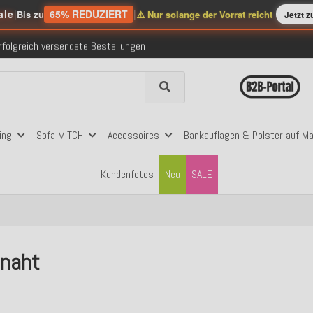
ale
|
65% REDUZIERT
|
Bis zu
⚠️ Nur solange der Vorrat reicht
Jetzt 
nerhalb Deutschlands ab 99€ Bestellwert
folgreich versendete Bestellungen
 mit Klarna, PayPal & Amazon Pay
nerhalb Deutschlands ab 99€ Bestellwert
folgreich versendete Bestellungen
 mit Klarna, PayPal & Amazon Pay
nerhalb Deutschlands ab 99€ Bestellwert
ing
Sofa MITCH
Accessoires
Bankauflagen & Polster auf M
Kundenfotos
Neu
SALE
lnaht