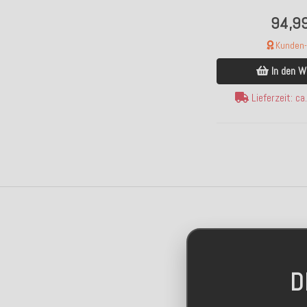
94,9
Kunden-F
In den W
Lieferzeit: c
D