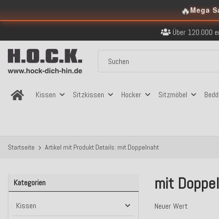
🔥
Mega S
Kostenloser Versand in
Über 120.000 er
Sicher bezahlen
Kostenloser Versand in
Über 120.000 er
Sicher bezahlen
Kostenloser Versand in
Kissen
Sitzkissen
Hocker
Sitzmöbel
Bedd
Startseite
Artikel mit Produkt Details: mit Doppelnaht
mit Doppe
Kategorien
Kissen
Neuer Wert