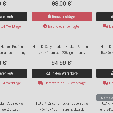
0 €
98,00 €
*
*
arenkorb
Benachrichtigen
a. 14 Werktage
Bald wieder verfügbar
Lie
r Hocker Pouf rund
H.O.C.K. Sally Outdoor Hocker Pouf rund
H.O.C.K.
oral lachs sunny
ø45x45cm col. 235 gelb sunny
45x45x4
Bald wieder da
To
Leopardenmuster
9 €
94,99 €
*
*
inkühler, Zitrone |
WV 3-teiliges Tablett-Set Türkis mit
H
estreift
goldener Umrandung
arenkorb
In den Warenkorb
a. 14 Werktage
Lieferzeit: ca. 14 Werktage
Lie
 €
19,90 €
*
*
Bald wied
ocker Cube eckig
H.O.C.K. Zircono Hocker Cube eckig
H.O.C.K.
 verfügbar
Bald wieder verfügbar
nge Zickzack
45x45x45cm taupe Zickzack
rund ø45x