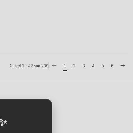
Artikel 1 - 42 von 239
1
2
3
4
5
6
 ✨