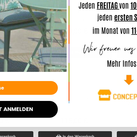
o Hocker Cube
H.O.C.K. Nalou Hocker Cube eckig
H.O.C.
rra schwarz
45x45x45cm grün gemustert
40x
reifen
0 €
103,99 €
*
*
avorit
Kunden-Favorit
arenkorb
In den Warenkorb
Lie
. 5-7 Werktage
Lieferzeit: ca. 14 Werktage
Top bewer
H.O.C
o Hocker Cube
H.O.C.K. Sera Uno Hocker Cube
Ø45x
iz schwarz
45x45x45cm rot blau Einzelstreifen
T ANMELDEN
reifen
0 €
119,00 €
*
*
arenkorb
In den Warenkorb