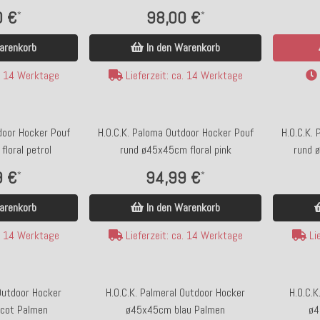
0 €
98,00 €
*
*
arenkorb
In den Warenkorb
a. 14 Werktage
Lieferzeit: ca. 14 Werktage
door Hocker Pouf
H.O.C.K. Paloma Outdoor Hocker Pouf
H.O.C.K.
loral petrol
rund ø45x45cm floral pink
rund 
9 €
94,99 €
*
*
arenkorb
In den Warenkorb
a. 14 Werktage
Lieferzeit: ca. 14 Werktage
Lie
 Outdoor Hocker
H.O.C.K. Palmeral Outdoor Hocker
H.O.C.K
cot Palmen
ø45x45cm blau Palmen
ø4