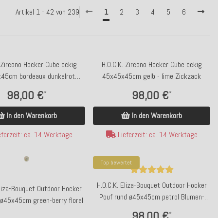
Artikel 1 - 42 von 239
1
2
3
4
5
6
 Zircono Hocker Cube eckig
H.O.C.K. Zircono Hocker Cube eckig
45cm bordeaux dunkelrot
45x45x45cm gelb - lime Zickzack
Zickzack
98,00 €
98,00 €
*
*
In den Warenkorb
In den Warenkorb
ferzeit: ca. 14 Werktage
Lieferzeit: ca. 14 Werktage
Top bewertet
H.O.C.K. Eliza-Bouquet Outdoor Hocker
Eliza-Bouquet Outdoor Hocker
Pouf rund ø45x45cm petrol Blumen-
 ø45x45cm green-berry floral
Motiv
98,00 €
*