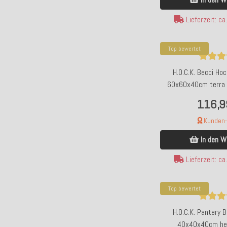
Lieferzeit: c
Top bewertet
H.O.C.K. Becci Ho
60x60x40cm terra 
Struk
116,9
Kunden-F
In den W
Lieferzeit: c
Top bewertet
H.O.C.K. Pantery 
40x40x40cm hel