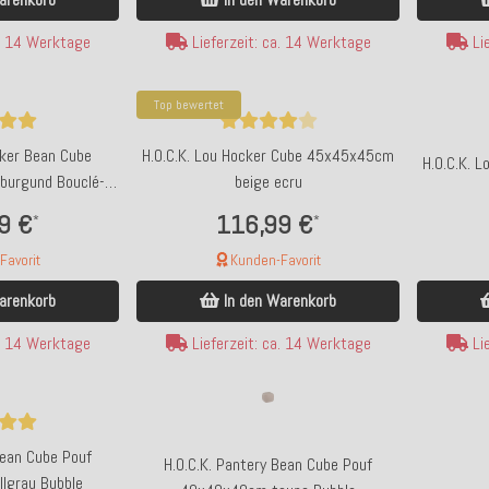
a. 14 Werktage
Lieferzeit: ca. 14 Werktage
Lie
Top bewertet
cker Bean Cube
H.O.C.K. Lou Hocker Cube 45x45x45cm
H.O.C.K. 
burgund Bouclé-
beige ecru
tur
9 €
116,99 €
*
*
avorit
Kunden-Favorit
arenkorb
In den Warenkorb
Lie
a. 14 Werktage
Lieferzeit: ca. 14 Werktage
Bean Cube Pouf
H.O.C.K. Pantery Bean Cube Pouf
lgrau Bubble