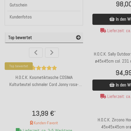
98,0
Gutschein
Kundenfotos
In den W
Lieferzeit: c
Top bewertet
H.O.C.K. Sally Outdoo
ø45x45cm col. 231 c
Top bewertet
Bald wieder da
94,9
H.O.C.K. Kosmetiktasche COSIMA
GIFTY Kühlmanschette We
Kulturbeutel schmaler Cord Jonny rosa-
rosa gelb g
In den W
powder
Lieferzeit: c
13,99 €
19,90
*
H.O.C.K. Zircono H
Bald wieder
Kunden-Favorit
45x45x45cm ora
Lieferzeit: ca. 3-5 Werktage