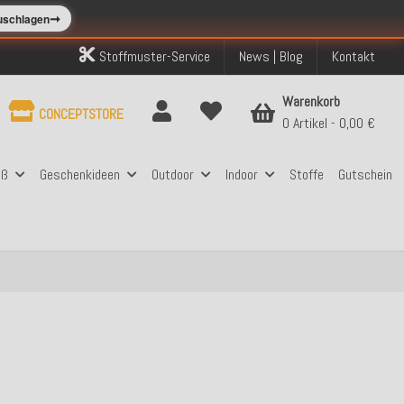
➞
zuschlagen
Stoffmuster-Service
News | Blog
Kontakt
Warenkorb
CONCEPTSTORE
0 Artikel
0,00 €
aß
Geschenkideen
Outdoor
Indoor
Stoffe
Gutschein