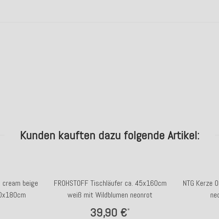
Kunden kauften dazu folgende Artikel:
d cream beige
FROHSTOFF Tischläufer ca. 45x160cm
NTG Kerze Os
30x180cm
weiß mit Wildblumen neonrot
ne
39,90 €
*