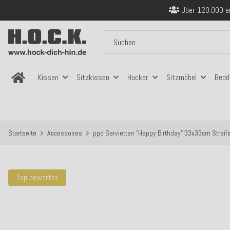
Sicher bezahlen
Kostenloser Versand in
Über 120.000 er
Sicher bezahlen
Kostenloser Versand in
Kissen
Sitzkissen
Hocker
Sitzmöbel
Bedd
Startseite
Accessoires
ppd Servietten "Happy Birthday" 33x33cm Streife
Top bewertet