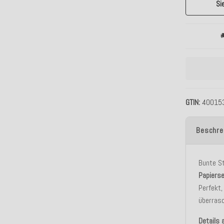
Si

GTIN
40015
Beschre
Bunte S
Papiers
Perfekt,
überras
Details a