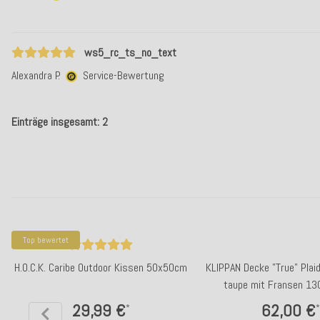
ws5_rc_ts_no_text
Alexandra P.
Service-Bewertung
Einträge insgesamt: 2
Top bewertet
H.O.C.K. Caribe Outdoor Kissen 50x50cm
KLIPPAN Decke "True" Plai
taupe mit Fransen 1
29,99 €
62,00 €
*
*