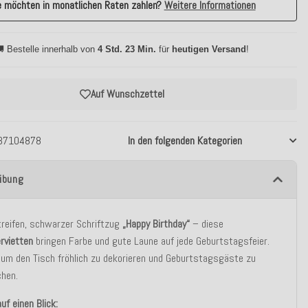
e möchten in monatlichen Raten zahlen?
Weitere Informationen
 Bestelle innerhalb von
4 Std. 23 Min.
für
heutigen Versand
!
Auf Wunschzettel
37104878
In den folgenden Kategorien
ibung
treifen, schwarzer Schriftzug
„Happy Birthday“
– diese
ervietten
bringen Farbe und gute Laune auf jede Geburtstagsfeier.
 um den Tisch fröhlich zu dekorieren und Geburtstagsgäste zu
chen.
uf einen Blick: