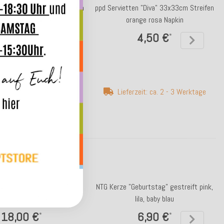
en "Happy Birthday" 33x33cm
ppd Servietten "Diva" 33x33cm Streifen
ifen rot rosa Napkin
orange rosa Napkin
4,50 €
4,50 €
*
*
rzeit: ca. 2 - 3 Werktage
Lieferzeit: ca. 2 - 3 Werktage
gut Teller mit Spruch "cèst
NTG Kerze "Geburtstag" gestreift pink,
sur le gateau" | kirschrot
lila, baby blau
18,00 €
6,90 €
*
*