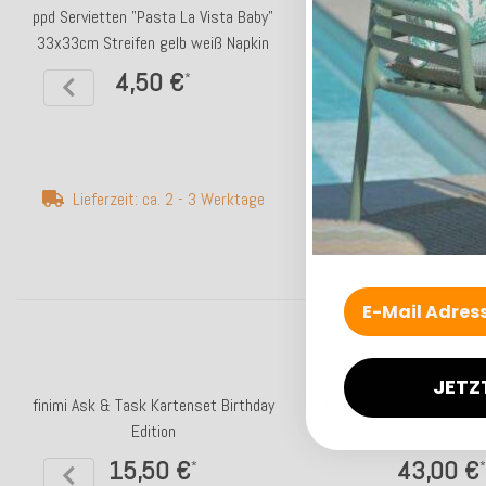
ppd Servietten "Pasta La Vista Baby"
ppd Servietten Hase Bu
33x33cm Streifen gelb weiß Napkin
olive gold Napk
4,50 €
4,20 €
*
*
Lieferzeit: ca. 2 - 3 Werktage
Lieferzeit: ca. 2 -
JETZ
finimi Ask & Task Kartenset Birthday
Maegen Salatbesteck Ma
Edition
peach coral
15,50 €
43,00 €
*
*