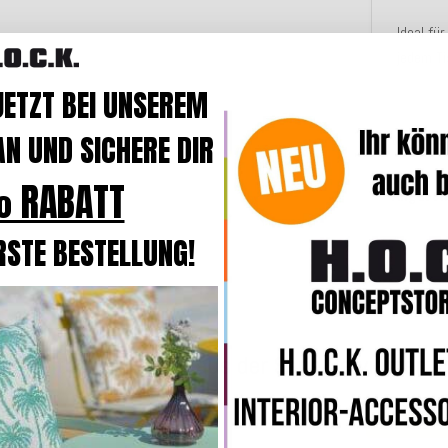
Ideal fü
jedem Ti
JETZT BEI UNSEREM
N UND SICHERE DIR
Merkmal
 RABATT
Angaben
RSTE BESTELLUNG!
Weitere Produkte aus der Serie Servietten
Top bewertet