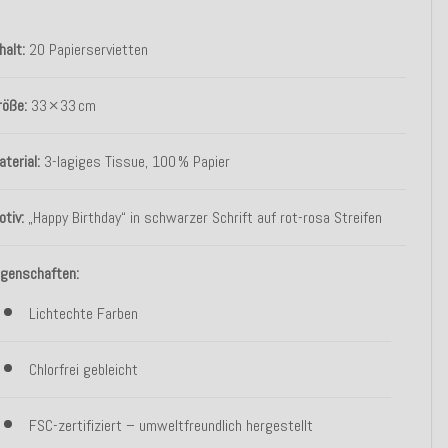
halt:
20 Papierservietten
röße:
33 × 33 cm
aterial:
3-lagiges Tissue, 100 % Papier
otiv:
„Happy Birthday“ in schwarzer Schrift auf rot-rosa Streifen
igenschaften:
Lichtechte Farben
Chlorfrei gebleicht
FSC-zertifiziert – umweltfreundlich hergestellt