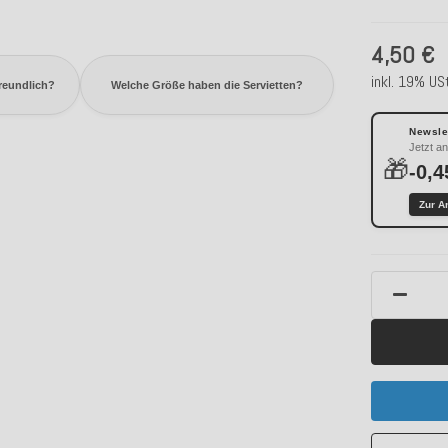
4,50 €
inkl. 19% USt
reundlich?
Welche Größe haben die Servietten?
Newslet
Jetzt a
🎁
-0,4
Zur A