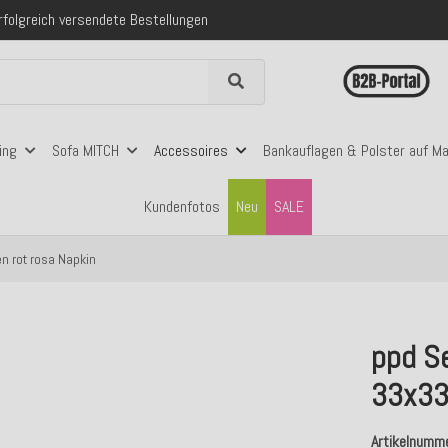
 mit Klarna, PayPal & Amazon Pay
nerhalb Deutschlands ab 99€ Bestellwert
folgreich versendete Bestellungen
 mit Klarna, PayPal & Amazon Pay
nerhalb Deutschlands ab 99€ Bestellwert
ing
Sofa MITCH
Accessoires
Bankauflagen & Polster auf M
Kundenfotos
Neu
SALE
n rot rosa Napkin
ppd Se
33x33
Artikelnumm