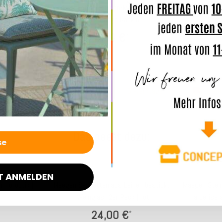
nny 33x33cm
ppd Servietten Blumen-Motiv 33x33cm
ppd Serviett
in
pink orange Napkin
Stre
4,50 €
*
 3 Werktage
Lieferzeit: ca. 2 - 3 Werktage
Liefe
Das passt dazu:
T ANMELDEN
rmoroptik |
Maegen Servietten aus Leinen bestickt
Maegen Stein
"Weinglas" 2er Pack | rot
la cerise 
24,00 €
*