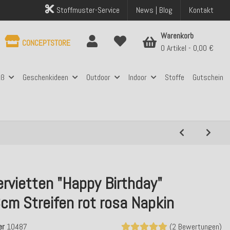
Stoffmuster-Service
News | Blog
Kontakt
Warenkorb
CONCEPTSTORE
0 Artikel
0,00 €
aß
Geschenkideen
Outdoor
Indoor
Stoffe
Gutschein
rvietten "Happy Birthday"
cm Streifen rot rosa Napkin
er
10487
(2 Bewertungen)