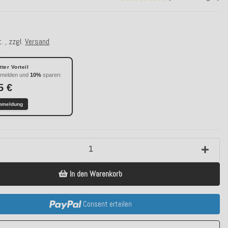
. , zzgl.
Versand
ter Vorteil
nmelden und
10%
sparen:
5 €
nmeldung
In den Warenkorb
Consent erteilen