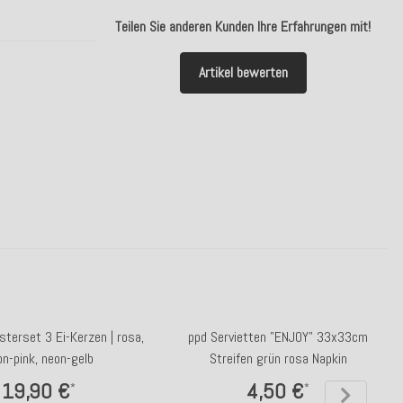
Teilen Sie anderen Kunden Ihre Erfahrungen mit!
Artikel bewerten
terset 3 Ei-Kerzen | rosa,
ppd Servietten "ENJOY" 33x33cm
on-pink, neon-gelb
Streifen grün rosa Napkin
19,90 €
4,50 €
*
*