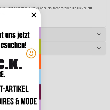
r Geburtstagsfeiern, Partys oder als farbenfroher Hingucker auf
sch.
e
 zur Produktsicherheit