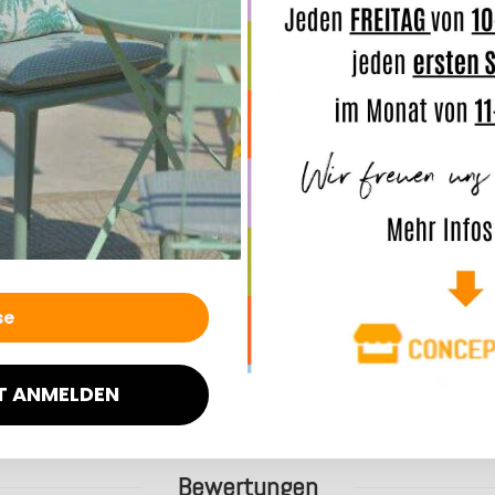
Das passt dazu:
door Kissen
H.O.C.K. Caribe Outdoor Matratzenkissen
H.O.C.K. Deck
07
50x50x10cm weiß
1
33,99 €
*
4 Werktage
Lieferzeit: ca. 2-4 Werktage
Lief
T ANMELDEN
Bewertungen