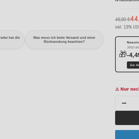
44
49,90 €
inkl. 19% USt
arbe hat die
Was muss ich beim Versand und einer
Rücksendung beachten?
Newslet
Jetzt a
🎁
-4,4
Zur A
⚠️ Nur noc