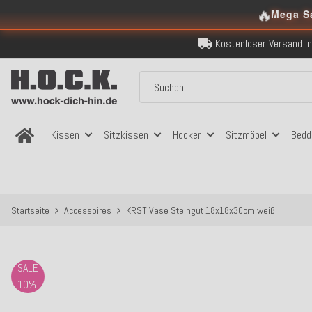
🔥
Sicher bezahlen
Mega S
Kostenloser Versand in
Über 120.000 er
Sicher bezahlen
Kostenloser Versand in
Kissen
Sitzkissen
Hocker
Sitzmöbel
Bedd
Startseite
Accessoires
KRST Vase Steingut 18x18x30cm weiß
SALE
10%