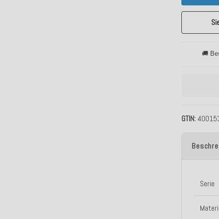
Si
🚚 Be
GTIN
40015
Beschre
Serie
Materi