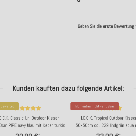
Geben Sie die erste Bewertung f
.
Kunden kauften dazu folgende Artikel:
 bewertet
Momentan nicht verfügbar
O.C.K. Classic Uni Outdoor Kissen
H.O.C.K. Tropical Outdoor Kisse
cm PIPE navy blau mit Keder türkis
50x50cm col. 229 lindgrün aqua 
Keder lindgrün sunny
*
*