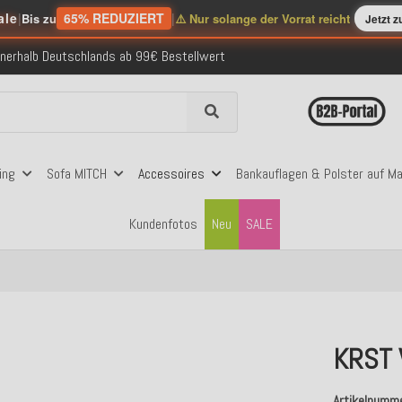
 mit Klarna, PayPal & Amazon Pay
ale
|
65% REDUZIERT
|
Bis zu
⚠️ Nur solange der Vorrat reicht
Jetzt 
nerhalb Deutschlands ab 99€ Bestellwert
folgreich versendete Bestellungen
 mit Klarna, PayPal & Amazon Pay
nerhalb Deutschlands ab 99€ Bestellwert
ing
Sofa MITCH
Accessoires
Bankauflagen & Polster auf M
Kundenfotos
Neu
SALE
KRST 
Artikelnumm