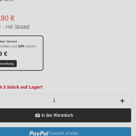
,90 €
. , zzgl.
Versand
ter Vorteil
nmelden und
10%
sparen:
9 €
nmeldung
h 2 Stück auf Lager!
In den Warenkorb
Consent erteilen