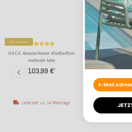
Top bewertet
Top bewertet
H.O.C.K. Akasma Hocker 45x45x45cm
H.O.C.K. Beach Life Out
multicolor boho
50x50cm Zoe 
103,99 €
29,99 €
*
*
Lieferzeit: ca. 14 Werktage
Lieferzeit: ca. 2-
JETZ