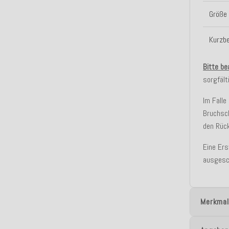
Größe
Kurzb
Bitte be
sorgfält
Im Falle
Bruchsc
den Rüc
Eine Er
ausgesc
Merkmal