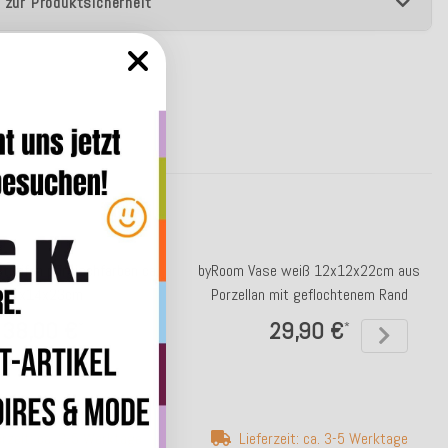
 zur Produktsicherheit
treifen pfirsischfarben ca.
byRoom Vase weiß 12x12x22cm aus
14x14x23cm
Porzellan mit geflochtenem Rand
38,00 €
29,90 €
*
*
erzeit: ca. 3-5 Werktage
Lieferzeit: ca. 3-5 Werktage