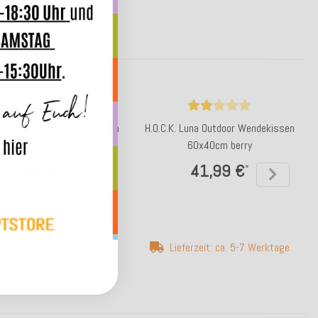
e Lovely Stripes mit Fransen
H.O.C.K. Luna Outdoor Wendekissen
00x180cm pink
60x40cm berry
22,99 €
41,99 €
*
*
erzeit: ca. 3-5 Werktage
Lieferzeit: ca. 5-7 Werktage