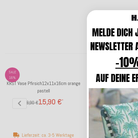
MELDE DICH 
NEWSLETTER A
-10%
SALE
AUF DEINE E
16%
KRST Vase Pfirsich12x11x16cm orange
KRST Blumentopf Bubble
pastell
schwarz
15,90 €
22,90 €
*
*
18,90 €
Lieferzeit: ca. 3-5 Werktage
Lieferzeit: ca. 3-