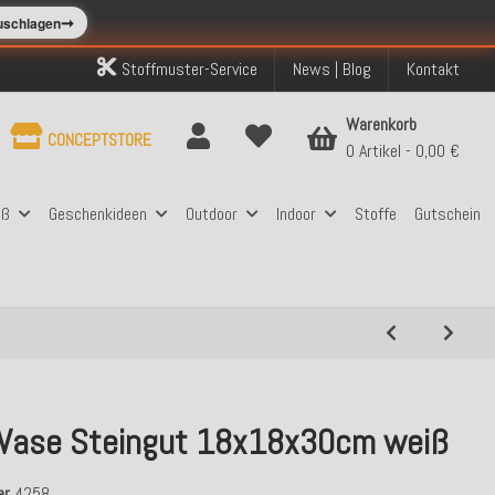
➞
zuschlagen
Stoffmuster-Service
News | Blog
Kontakt
Warenkorb
CONCEPTSTORE
0 Artikel
0,00 €
aß
Geschenkideen
Outdoor
Indoor
Stoffe
Gutschein
Vase Steingut 18x18x30cm weiß
er
4258