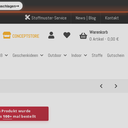
➞
zuschlagen
Stoffmuster-Service
News | Blog
Kontakt
Warenkorb
CONCEPTSTORE
0 Artikel
0,00 €
aß
Geschenkideen
Outdoor
Indoor
Stoffe
Gutschein
s Produkt wurde
ts
100+
mal bestellt