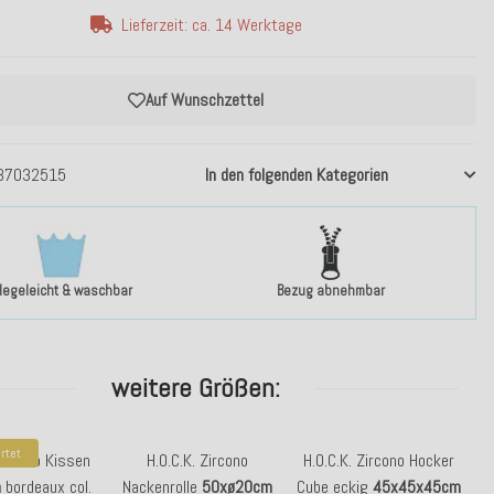
Lieferzeit: ca. 14 Werktage
Auf Wunschzettel
37032515
In den folgenden Kategorien
flegeleicht & waschbar
Bezug abnehmbar
weitere Größen:
rtet
Zircono Kissen
H.O.C.K. Zircono
H.O.C.K. Zircono Hocker
m
bordeaux col.
Nackenrolle
50xø20cm
Cube eckig
45x45x45cm