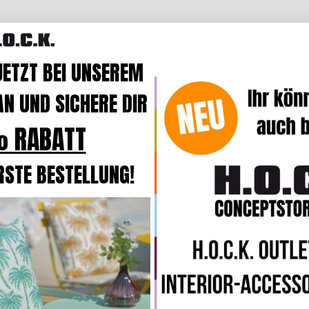
JETZT BEI UNSEREM
Beschre
N UND SICHERE DIR
Produk
 RABATT
Das kus
RSTE BESTELLUNG!
Farben e
Im ange
Kissen, 
kombinie
Das Kis
wollige 
Der Bez
und bei