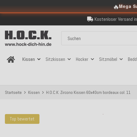
🔥
Mega S
Kostenloser Versand in
Über 120.000 er
Sicher bezahlen
Kostenloser Versand in
Über 120.000 er
Sicher bezahlen
Kostenloser Versand in
Kissen
Sitzkissen
Hocker
Sitzmöbel
Bedd
Startseite
Kissen
H.O.C.K. Zircono Kissen 60x40cm bordeaux col. 11
Top bewertet