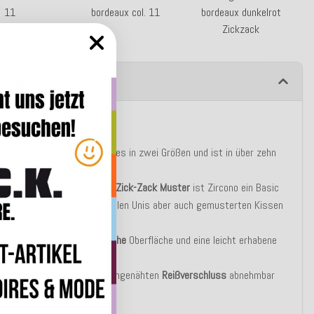
11
bordeaux col. 11
bordeaux dunkelrot
Zickzack
ibung
tbeschreibung
chelige
Zircono
Kissen gibt es in zwei Größen und ist in über zehn
rhältlich.
sagten aber unaufgeregten
Zick-Zack Muster
ist Zircono ein Basic
dass sich wunderbar mit vielen Unis aber auch gemusterten Kissen
ren lässt.
sen hat eine
angenehm
weiche
Oberfläche und eine leicht erhabene
Haptik
.
ug ist mit einem verdeckt eingenähten
Reißverschluss
abnehmbar
30°C
waschbar.