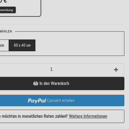
0 €
nmeldung
WÄHLEN
 cm
60 x 40 cm
In den Warenkorb
Consent erteilen
e möchten in monatlichen Raten zahlen?
Weitere Informationen