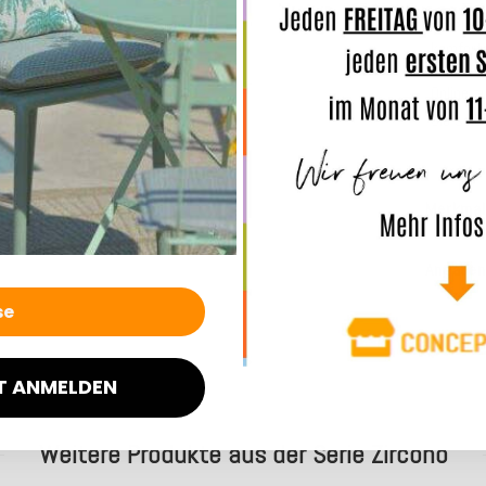
In der B
komforta
Online z
Sie selb
Merkmal
Angaben
T ANMELDEN
Weitere Produkte aus der Serie Zircono