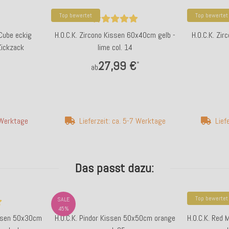
Top bewertet
Top bewertet
 Cube eckig
H.O.C.K. Zircono Kissen 60x40cm gelb -
H.O.C.K. Zi
ickzack
lime col. 14
27,99 €
*
ab
4 Werktage
Lieferzeit: ca. 5-7 Werktage
Lief
Das passt dazu:
Top bewertet
SALE
45%
issen 50x30cm
H.O.C.K. Pindor Kissen 50x50cm orange
H.O.C.K. Red