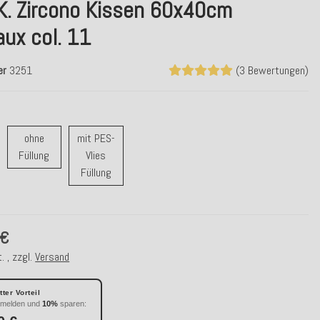
.K. Zircono Kissen 60x40cm
ux col. 11
er
3251
(3 Bewertungen)
ohne
mit PES-
t Feder Füllung
ohne Füllung
Füllung
Vlies
mit PES-Vlies Füllung
Füllung
 €
. , zzgl.
Versand
ter Vorteil
nmelden und
10%
sparen: