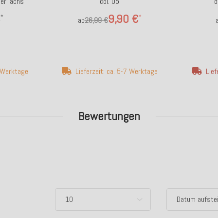
der lachs
col. 05
d
€
9,90 €
*
*
ab
26,99 €
7 Werktage
Lieferzeit: ca. 5-7 Werktage
Lief
Bewertungen