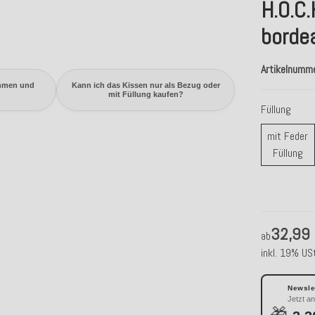
H.O.C
bordea
Artikelnumm
hmen und
Kann ich das Kissen nur als Bezug oder
mit Füllung kaufen?
Füllung
mit Feder
mi
Füllung
32,99
ab
inkl. 19% USt
Newslet
Jetzt a
🎁