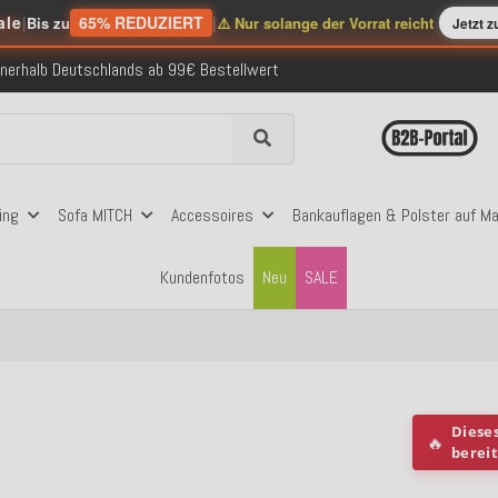
ale
|
65% REDUZIERT
|
Bis zu
⚠️ Nur solange der Vorrat reicht
Jetzt 
nerhalb Deutschlands ab 99€ Bestellwert
folgreich versendete Bestellungen
 mit Klarna, PayPal & Amazon Pay
nerhalb Deutschlands ab 99€ Bestellwert
folgreich versendete Bestellungen
 mit Klarna, PayPal & Amazon Pay
nerhalb Deutschlands ab 99€ Bestellwert
ing
Sofa MITCH
Accessoires
Bankauflagen & Polster auf M
Kundenfotos
Neu
SALE
Diese
🔥
berei