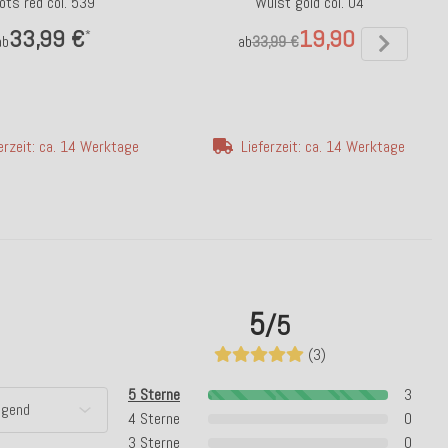
ots red col. 539
Wulst gold col. 04
33,99 €
19,90 €
*
*
ab
ab
33,99 €
erzeit: ca. 14 Werktage
Lieferzeit: ca. 14 Werktage
5
/5
(3)
5 Sterne
3
4 Sterne
0
3 Sterne
0