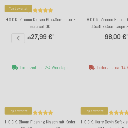
Top bewertet
H.O.C.K. Zircono Kissen 60x40cm natur -
H.O.C.K. Zircono Hocker
ecru col. 00
45x45x45cm taupe Z
27,99 €
98,00 €
*
*
ab
Lieferzeit: ca. 2-4 Werktage
Lieferzeit: ca. 1
Top bewertet
Top bewertet
H.O.C.K. Bloom Flashing Kissen mit Keder
H.O.C.K. Harry Devin Sofak