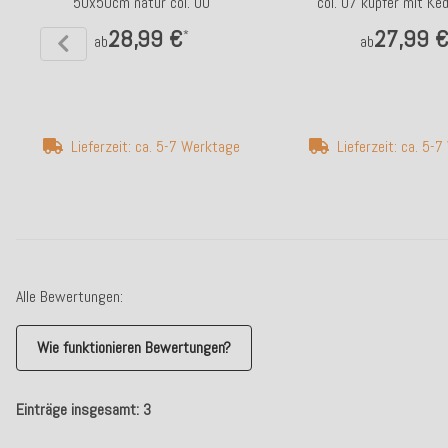
50x50cm natur col. 00
col. 07 kupfer mit Ke
28,99 €
27,99 
*
ab
ab
Lieferzeit: ca. 5-7 Werktage
Lieferzeit: ca. 5-
Alle Bewertungen:
Wie funktionieren Bewertungen?
Einträge insgesamt: 3