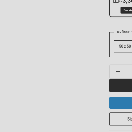
-3,3
Zur A
GRÖSSE 
50 x 50
Si