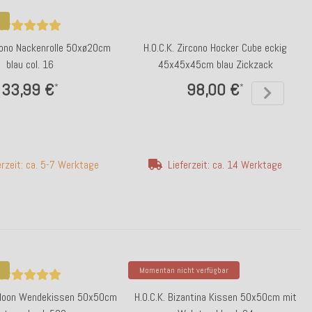
rcono Nackenrolle 50xø20cm
H.O.C.K. Zircono Hocker Cube eckig
blau col. 16
45x45x45cm blau Zickzack
33,99 €
98,00 €
*
*
erzeit: ca. 5-7 Werktage
Lieferzeit: ca. 14 Werktage
Momentan nicht verfügbar
 Moon Wendekissen 50x50cm
H.O.C.K. Bizantina Kissen 50x50cm mit