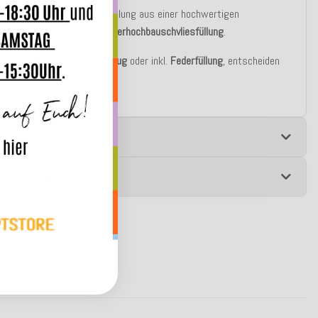
asic Variante besteht die Füllung aus einer hochwertigen
blen silikonisierten
Polyesterhochbauschvliesfüllung
.
u bestellen auch nur als
Bezug
oder inkl.
Federfüllung
, entscheiden
st!
e
 zur Produktsicherheit