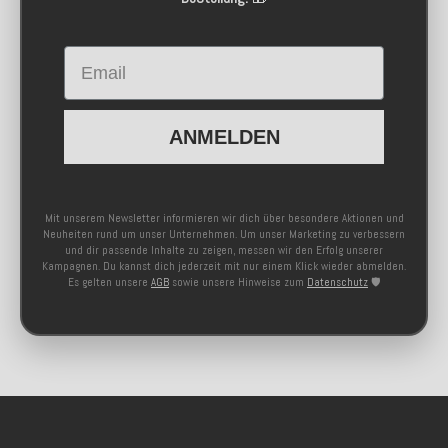
Email
ANMELDEN
Mit unserem Newsletter informieren wir dich über besondere Aktionen und
Neuheiten rund um unser Unternehmen. Um unser Marketing zu verbessern
und dir passende Inhalte zu zeigen, messen wir den Erfolg unserer
Kampagnen. Du kannst dich jederzeit mit nur einem Klick wieder abmelden.
Es gelten unsere
AGB
sowie unsere Hinweise zum
Datenschutz
🛡️