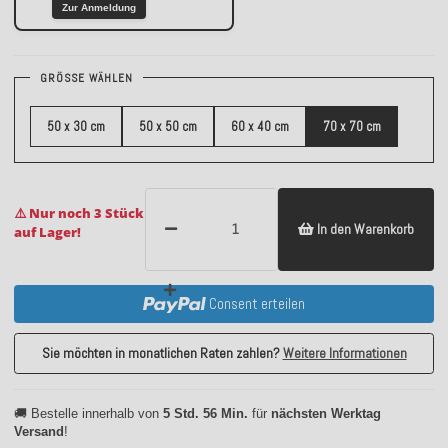
Zur Anmeldung
GRÖSSE WÄHLEN
50 x 30 cm
50 x 50 cm
60 x 40 cm
70 x 70 cm
⚠️ Nur noch 3 Stück
In den Warenkorb
auf Lager!
Consent erteilen
Sie möchten in monatlichen Raten zahlen?
Weitere Informationen
🚚 Bestelle innerhalb von
5 Std. 56 Min.
für
nächsten Werktag
Versand
!