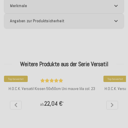
Merkmale
Angaben zur Produktsicherheit
Weitere Produkte aus der Serie Versatil
Top bewertet
Top bewertet
H.O.C.K. Versatil Kissen 50x50cm Uni mauve lila col. 23
H.O.C.K. Versa
22,04 €
*
ab