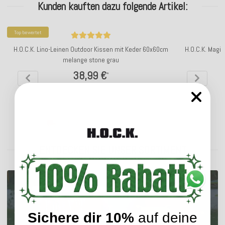
Kunden kauften dazu folgende Artikel:
Top bewertet
H.O.C.K. Lino-Leinen Outdoor Kissen mit Keder 60x60cm
H.O.C.K. Magi
melange stone grau
38,99 €
*
Lieferzeit: ca. 5-7 Werktage
ENTDECKEN SIE UNSER SORTIMENT
Sichere dir 10%
auf deine