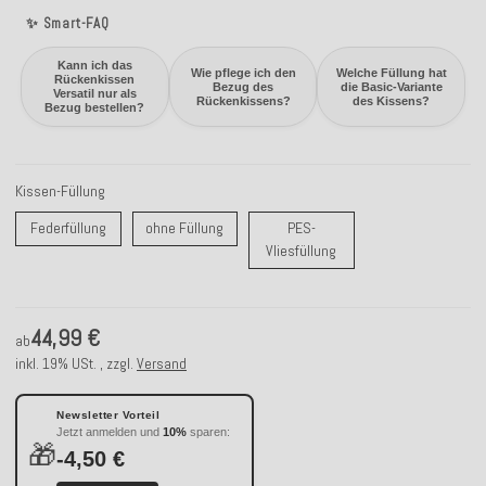
✨ Smart-FAQ
Kann ich das
Wie pflege ich den
Welche Füllung hat
Rückenkissen
Bezug des
die Basic-Variante
Versatil nur als
Rückenkissens?
des Kissens?
Bezug bestellen?
Kissen-Füllung
Federfüllung
ohne Füllung
Federfüllung
ohne Füllung
PES-
PES-Vliesfüllung
Vliesfüllung
44,99 €
ab
inkl. 19% USt. , zzgl.
Versand
Newsletter Vorteil
Jetzt anmelden und
10%
sparen:
🎁
-4,50 €