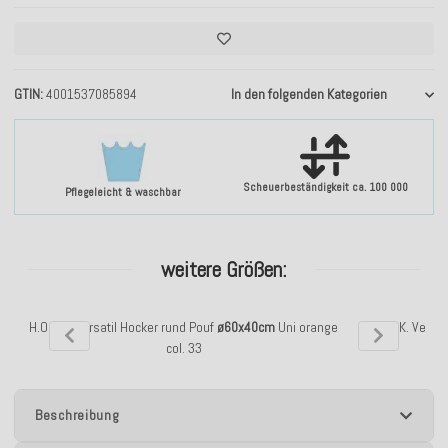
GTIN
4001537085894
In den folgenden Kategorien
Scheuerbeständigkeit ca. 100 000
Pflegeleicht & waschbar
weitere Größen:
H.O.C.K. Versatil Hocker rund Pouf
ø60x40cm
Uni orange
H.O.C.K. Versa
col. 33
Beschreibung