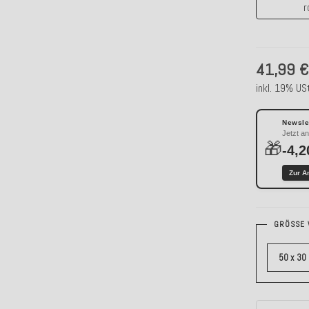
r
41,99 
inkl. 19% USt
Newslet
Jetzt a
🎁
-4,2
Zur A
GRÖSSE 
50 x 30