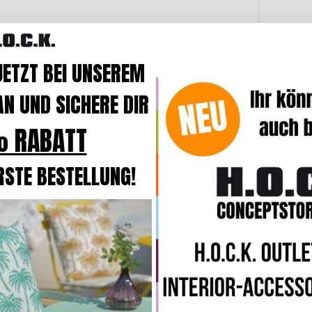
JETZT BEI UNSEREM
N UND SICHERE DIR
H.O.C.
 RABATT
Dekokis
RSTE BESTELLUNG!
Beschre
Die Arti
Eyecatch
Serie
per
abwechsl