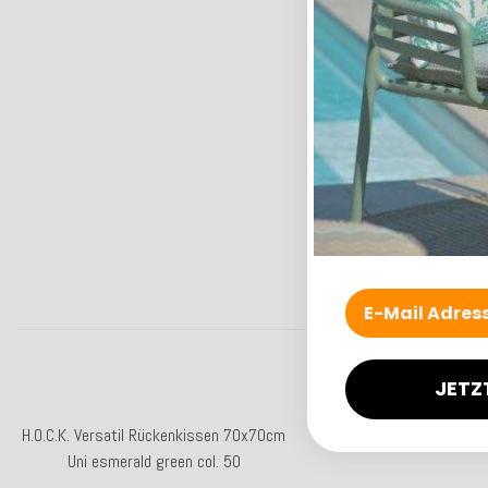
JETZ
Top bewertet
H.O.C.K. Versatil Rückenkissen 70x70cm
H.O.C.K. Versatil Dekoki
Uni esmerald green col. 50