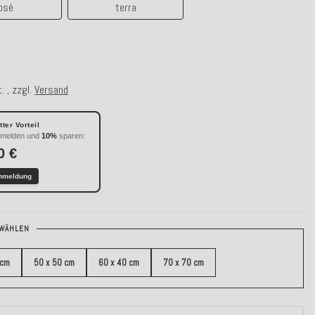
osé
terra
€
. , zzgl.
Versand
ter Vorteil
nmelden und
10%
sparen:
0 €
nmeldung
WÄHLEN
 cm
50 x 50 cm
60 x 40 cm
70 x 70 cm