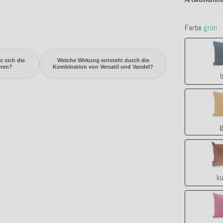
Farbe
grün
t sich die
Welche Wirkung entsteht durch die
eren?
Kombination von Versatil und Vandel?
b
g
ku