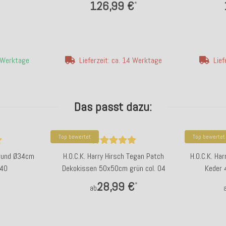
126,99 €
*
4 Werktage
Lieferzeit: ca. 14 Werktage
Lief
Das passt dazu:
Top bewertet
Top bewertet
e rund Ø34cm
H.O.C.K. Harry Hirsch Tegan Patch
H.O.C.K. Ha
 40
Dekokissen 50x50cm grün col. 04
Keder 
28,99 €
*
ab