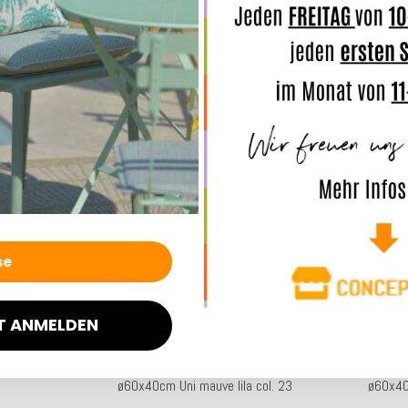
Merkmal
Angaben
Weitere Produkte aus der Serie Versatil
T ANMELDEN
Top bewertet
ssen 60x40cm
H.O.C.K. Versatil Hocker rund Pouf
H.O.C.K. 
ø60x40cm Uni mauve lila col. 23
ø60x40