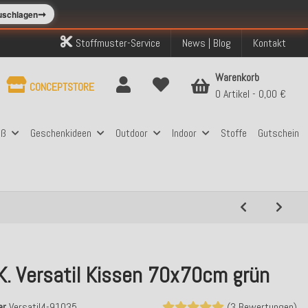
➞
zuschlagen
Stoffmuster-Service
News | Blog
Kontakt
Warenkorb
CONCEPTSTORE
0 Artikel
0,00 €
aß
Geschenkideen
Outdoor
Indoor
Stoffe
Gutschein
K. Versatil Kissen 70x70cm grün
er
Versatil4-91035
(3 Bewertungen)