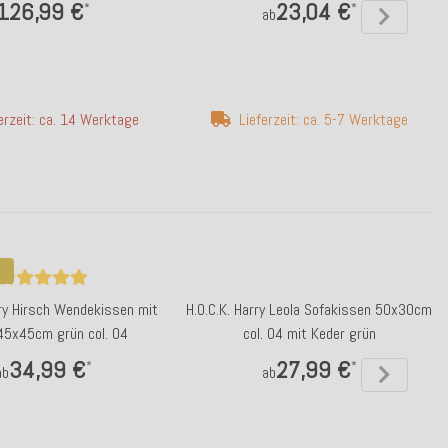
126,99 €
23,04 €
*
*
ab
erzeit: ca. 14 Werktage
Lieferzeit: ca. 5-7 Werktage
rry Hirsch Wendekissen mit
H.O.C.K. Harry Leola Sofakissen 50x30cm
45x45cm grün col. 04
col. 04 mit Keder grün
34,99 €
27,99 €
*
*
ab
ab