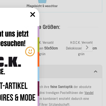
Pflegeleicht & waschbar
weitere Größen:
K. Versatil
H.O.C.K. Versatil
H.O.C.K. Versatil
sen
70x70cm
Dekokissen
50x50cm
Dekokissen
50x30cm
grün
grün
grün
ibung
kel der Versatil Serie sind durch ihre
feine Samtoptik
der absolute
er und lassen sich mit den drei trendigen Pastelltönen der
Vandel
fekt kombinieren. Gemeinsam kombiniert ensteht dadurch eine
ungsreiche Atmosphäre auf Ihrer Sitzlandschaft.