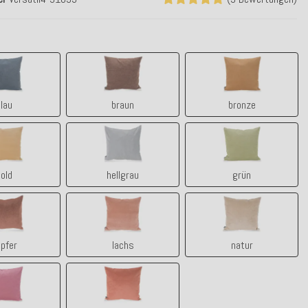
blau
braun
bronze
lau
braun
bronze
gold
hellgrau
grün
old
hellgrau
grün
kupfer
lachs
natur
pfer
lachs
natur
rosé
terra