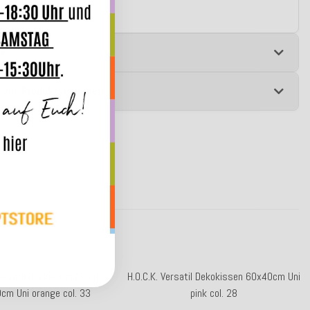
e
 zur Produktsicherheit
Versatil Hocker rund Pouf
H.O.C.K. Versatil Dekokissen 60x40cm Uni
cm Uni orange col. 33
pink col. 28