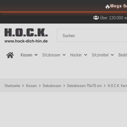
Kostenloser Versand in
🔥
Mega S
Über 120.000 er
Sicher bezahlen
Kostenloser Versand in
Über 120.000 er
Sicher bezahlen
Kostenloser Versand in
Kissen
Sitzkissen
Hocker
Sitzmöbel
Bedd
Startseite
Kissen
Dekokissen
Dekokissen 70x70 cm
H.O.C.K. Ve