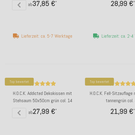
37,85 €
28,99 €
*
*
ab
Lieferzeit: ca. 5-7 Werktage
Lieferzeit: ca. 2-
Top bewertet
Top bewertet
H.O.C.K. Addicted Dekokissen mit
H.O.C.K. Fell-Sitzauflag
Stehsaum 50x50cm grün col. 14
tannengrün col.
27,99 €
21,99 €
*
*
ab