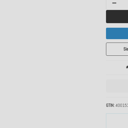
Si

GTIN
40015