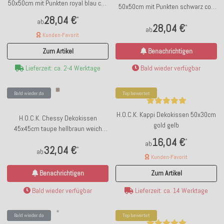
50x50cm mit Punkten royal blau col.
50x50cm mit Punkten schwarz col.
13
16
28,04 €
*
ab
28,04 €
*
ab
Kunden-Favorit
Benachrichtigen
Zum Artikel
Bald wieder verfügbar
Lieferzeit: ca. 2-4 Werktage
Bald wieder da
Top bewertet
H.O.C.K. Kappi Dekokissen 50x30cm
H.O.C.K. Chessy Dekokissen
gold gelb
45x45cm taupe hellbraun weich
gemustert
16,04 €
*
ab
32,04 €
*
ab
Kunden-Favorit
Benachrichtigen
Zum Artikel
Bald wieder verfügbar
Lieferzeit: ca. 14 Werktage
Bald wieder da
Top bewertet