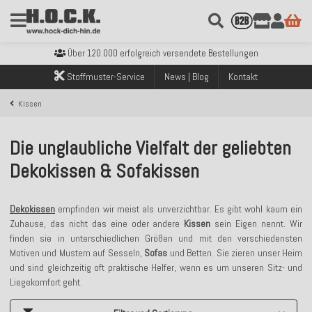
Kostenloser Versand innerhalb Deutschlands ab 99€ Bestellwert
Über 120.000 erfolgreich versendete Bestellungen
Sicher bezahlen mit Klarna, PayPal & Amazon Pay
Stoffmuster-Service
News | Blog
Kontakt
Kostenloser Versand innerhalb Deutschlands ab 99€ Bestellwert
Über 120.000 erfolgreich versendete Bestellungen
Kissen
Sicher bezahlen mit Klarna, PayPal & Amazon Pay
Kostenloser Versand innerhalb Deutschlands ab 99€ Bestellwert
Die unglaubliche Vielfalt der geliebten
Dekokissen & Sofakissen
Dekokissen
empfinden wir meist als unverzichtbar. Es gibt wohl kaum ein
Zuhause, das nicht das eine oder andere
Kissen
sein Eigen nennt. Wir
finden sie in unterschiedlichen Größen und mit den verschiedensten
Motiven und Mustern auf Sesseln,
Sofas
und Betten. Sie zieren unser Heim
und sind gleichzeitig oft praktische Helfer, wenn es um unseren Sitz- und
Liegekomfort geht.