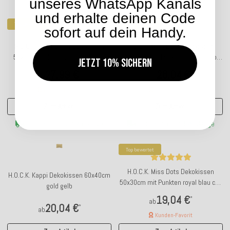
unseres WhatsApp Kanals
und erhalte deinen Code
Top bewertet
Top bewertet
sofort auf dein Handy.
H.O.C.K. Harry Devin Sofakissen
H.O.C.K. Miss Dots Dekokissen
50x30cm col. 05 lachs mit Keder
50x50cm mit Punkten lindgrün col.
Jetzt 10% sichern
kupfer
17
27,99 €
28,04 €
*
*
ab
ab
Kunden-Favorit
Kunden-Favorit
Zum Artikel
Zum Artikel
Lieferzeit: ca. 2-4 Werktage
Lieferzeit: ca. 2-4 Werktage
Top bewertet
H.O.C.K. Miss Dots Dekokissen
H.O.C.K. Kappi Dekokissen 60x40cm
50x30cm mit Punkten royal blau col.
gold gelb
13
19,04 €
*
ab
20,04 €
*
ab
Kunden-Favorit