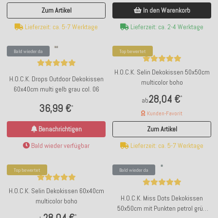
In den Warenkorb
Zum Artikel
Lieferzeit: ca. 2-4 Werktage
Lieferzeit: ca. 5-7 Werktage
Bald wieder da
Top bewertet
H.O.C.K. Selin Dekokissen 50x50cm
H.O.C.K. Drops Outdoor Dekokissen
multicolor boho
60x40cm multi gelb grau col. 06
28,04 €
*
ab
36,99 €
*
Kunden-Favorit
Benachrichtigen
Zum Artikel
Bald wieder verfügbar
Lieferzeit: ca. 5-7 Werktage
Top bewertet
Bald wieder da
H.O.C.K. Selin Dekokissen 60x40cm
H.O.C.K. Miss Dots Dekokissen
multicolor boho
50x50cm mit Punkten petrol grün
28,04 €
*