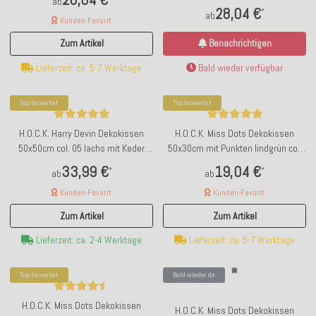
col. 09
ab
28,04 €
*
ab
Kunden-Favorit
Zum Artikel
Benachrichtigen
Lieferzeit: ca. 5-7 Werktage
Bald wieder verfügbar
Top bewertet
Top bewertet
H.O.C.K. Harry Devin Dekokissen
H.O.C.K. Miss Dots Dekokissen
50x50cm col. 05 lachs mit Keder
50x30cm mit Punkten lindgrün col.
kupfer
17
33,99 €
19,04 €
*
*
ab
ab
Kunden-Favorit
Kunden-Favorit
Zum Artikel
Zum Artikel
Lieferzeit: ca. 2-4 Werktage
Lieferzeit: ca. 5-7 Werktage
Top bewertet
Bald wieder da
H.O.C.K. Miss Dots Dekokissen
H.O.C.K. Miss Dots Dekokissen