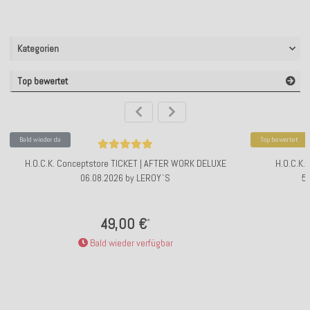
Kategorien
Top bewertet
Bald wieder da
Top bewertet
H.O.C.K. Conceptstore TICKET | AFTER WORK DELUXE
H.O.C.K.
06.08.2026 by LEROY`S
5
49,00 €
*
Bald wieder verfügbar