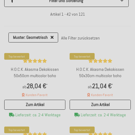
Filter und Sortierung
Artikel 1 - 42 von 121
Muster: Geometrisch
Alle Filter zurücksetzen
Top bewertet
Top bewertet
H.O.C.K. Akasma Dekokissen
H.O.C.K. Akasma Dekokissen
50x50cm multicolor boho
50x30cm multicolor boho
28,04 €
21,04 €
*
*
ab
ab
Kunden-Favorit
Kunden-Favorit
Zum Artikel
Zum Artikel
Lieferzeit: ca. 2-4 Werktage
Lieferzeit: ca. 2-4 Werktage
Top bewertet
Top bewertet