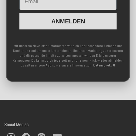
ANMELDEN
Mit unserem Newsletter informieren wir dich über besondere Aktionen und
Neuheiten rund um unser Unternehmen. Um unser Marketing zu verbessern
und dir passende Inhalte zu zeigen, messen wir den Erfolg unserer
Kampagnen. Du kannst dich jederzeit mit nur einem Klick wieder abmelden.
Es gelten unsere
AGB
sowie unsere Hinweise zum
Datenschutz
🛡️
Social Medias