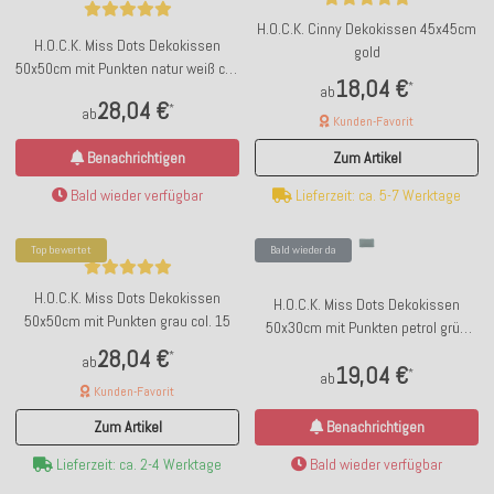
H.O.C.K. Cinny Dekokissen 45x45cm
H.O.C.K. Miss Dots Dekokissen
gold
50x50cm mit Punkten natur weiß col.
18,04 €
*
00
ab
28,04 €
*
ab
Kunden-Favorit
Benachrichtigen
Zum Artikel
Bald wieder verfügbar
Lieferzeit: ca. 5-7 Werktage
Top bewertet
Bald wieder da
H.O.C.K. Miss Dots Dekokissen
H.O.C.K. Miss Dots Dekokissen
50x50cm mit Punkten grau col. 15
50x30cm mit Punkten petrol grün
col. 09
28,04 €
*
ab
19,04 €
*
ab
Kunden-Favorit
Benachrichtigen
Zum Artikel
Bald wieder verfügbar
Lieferzeit: ca. 2-4 Werktage