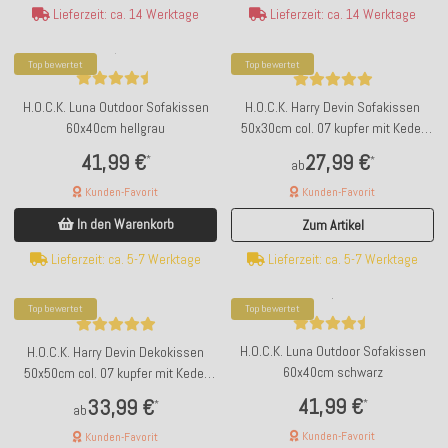
Lieferzeit: ca. 14 Werktage
Lieferzeit: ca. 14 Werktage
Top bewertet
Top bewertet
H.O.C.K. Luna Outdoor Sofakissen
H.O.C.K. Harry Devin Sofakissen
60x40cm hellgrau
50x30cm col. 07 kupfer mit Keder
lachs
41,99 €
27,99 €
*
*
ab
Kunden-Favorit
Kunden-Favorit
In den Warenkorb
Zum Artikel
Lieferzeit: ca. 5-7 Werktage
Lieferzeit: ca. 5-7 Werktage
Top bewertet
Top bewertet
H.O.C.K. Luna Outdoor Sofakissen
H.O.C.K. Harry Devin Dekokissen
60x40cm schwarz
50x50cm col. 07 kupfer mit Keder
lachs
41,99 €
33,99 €
*
*
ab
Kunden-Favorit
Kunden-Favorit