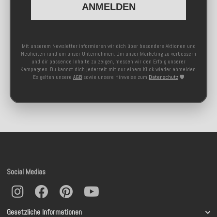
ANMELDEN
Mit unserem Newsletter informieren wir dich über besondere Aktionen und
Neuheiten rund um unser Unternehmen. Um unser Marketing zu verbessern
und dir passende Inhalte zu zeigen, messen wir den Erfolg unserer
Kampagnen. Du kannst dich jederzeit mit nur einem Klick wieder abmelden.
Es gelten unsere
AGB
sowie unsere Hinweise zum
Datenschutz
🛡️
Social Medias
Gesetzliche Informationen