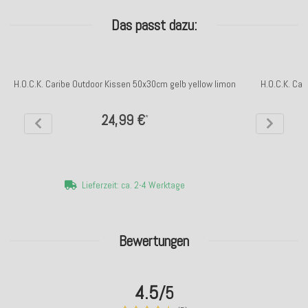
Das passt dazu:
H.O.C.K. Caribe Outdoor Kissen 50x30cm gelb yellow limon
H.O.C.K. Car
24,99 €
*
Lieferzeit: ca. 2-4 Werktage
Bewertungen
4.5
/5