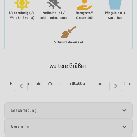
UV-beständig (UV-
Antibakteriell /
Bezugsstoff:
Pflegeleicht &
Wert 6 - 7 von 8)
schimmelresistent
Ökotex 100
waschbar
Schmutzabweisend
weitere Größen:
H.O.C.K. Luna Outdoor Wendekissen
60x60cm
hellgrau
H.O.C.K. Luna
Beschreibung
Merkmale