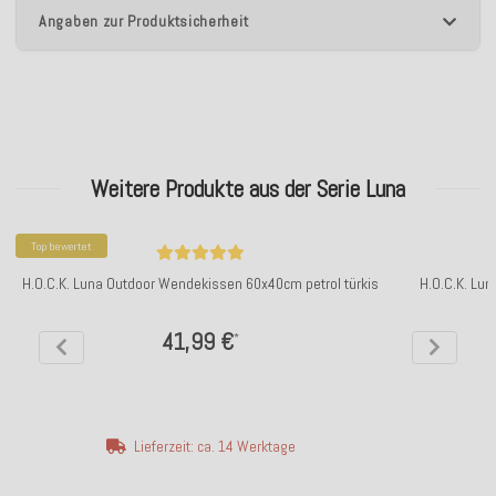
Angaben zur Produktsicherheit
Weitere Produkte aus der Serie Luna
Top bewertet
H.O.C.K. Luna Outdoor Wendekissen 60x40cm petrol türkis
H.O.C.K. Lu
41,99 €
*
Lieferzeit: ca. 14 Werktage