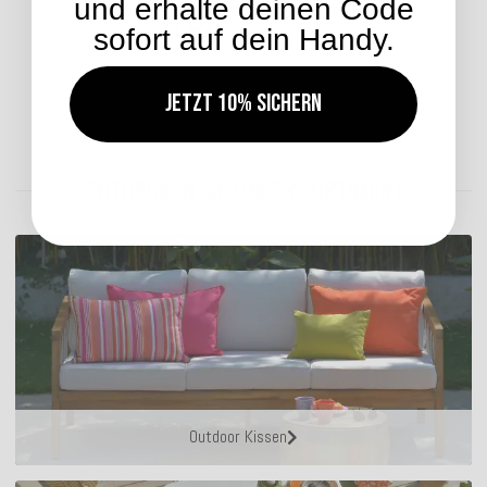
und erhalte deinen Code
41,99 €
*
sofort auf dein Handy.
Jetzt 10% sichern
Lieferzeit: ca. 2-4 Werktage
ENTDECKEN SIE UNSER SORTIMENT
Outdoor Kissen