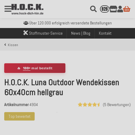
Kostenloser Versand innerhalb Deutschlands ab 99€ Bestellwert
Über 120.000 erfolgreich versendete Bestellungen
Sicher bezahlen mit Klarna, PayPal & Amazon Pay
Kostenloser Versand innerhalb Deutschlands ab 99€ Bestellwert
Stoffmuster-Service
News | Blog
Kontakt
Über 120.000 erfolgreich versendete Bestellungen
Sicher bezahlen mit Klarna, PayPal & Amazon Pay
Kissen
Kostenloser Versand innerhalb Deutschlands ab 99€ Bestellwert
🔥
100+
mal bestellt
H.O.C.K. Luna Outdoor Wendekissen
60x40cm hellgrau
Artikelnummer
4904
(5 Bewertungen)
Top bewertet