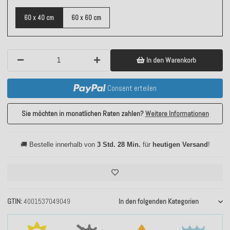
60 x 40 cm
60 x 60 cm
In den Warenkorb
Consent erteilen
Sie möchten in monatlichen Raten zahlen?
Weitere Informationen
🚚 Bestelle innerhalb von
3 Std. 28 Min.
für
heutigen Versand
!
GTIN
4001537049049
In den folgenden Kategorien