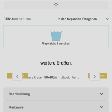
GTIN
4001537950666
In den folgenden Kategorien
Pflegeleicht & waschbar
weitere Größen:
Top bewertet
Top bewertet
H.O.C.K. Damla Kissen
60x40cm
multicolor boho
H.O.C.K. Dam
Beschreibung
Merkmale