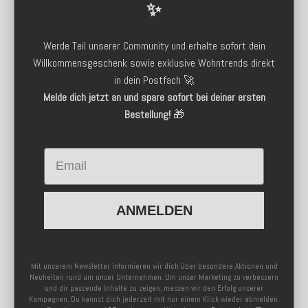
✨
Werde Teil unserer Community und erhalte sofort dein
Willkommensgeschenk sowie exklusive Wohntrends direkt
in dein Postfach 🚀
Melde dich jetzt an und spare sofort bei deiner ersten
Bestellung!
🎁
Email
ANMELDEN
Mit unserem Newsletter informieren wir dich über besondere Aktionen und
Neuheiten rund um unser Unternehmen. Um unser Marketing zu verbessern
und dir passende Inhalte zu zeigen, messen wir den Erfolg unserer
Kampagnen. Du kannst dich jederzeit mit nur einem Klick wieder abmelden.