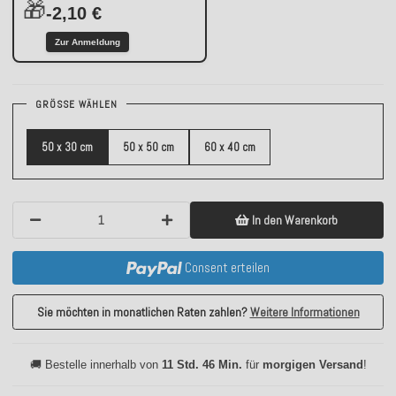
🎁
-2,10 €
Zur Anmeldung
GRÖSSE WÄHLEN
50 x 30 cm
50 x 50 cm
60 x 40 cm
In den Warenkorb
Consent erteilen
Sie möchten in monatlichen Raten zahlen?
Weitere Informationen
🚚 Bestelle innerhalb von
11 Std. 46 Min.
für
morgigen Versand
!