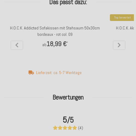
Das passt dazu:
Top bewertet
H.O.C.K. Addicted Sofakissen mit Stehsaum 50x30cm
H.O.C.K. Ak
bordeaux - rot col. 09
18,99 €
*
ab
Lieferzeit: ca. 5-7 Werktage
Bewertungen
5
/5
(4)