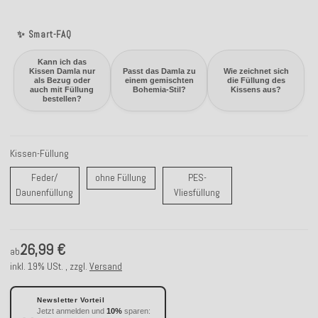
✨ Smart-FAQ
Kann ich das
Kissen Damla nur
Passt das Damla zu
Wie zeichnet sich
als Bezug oder
einem gemischten
die Füllung des
auch mit Füllung
Bohemia-Stil?
Kissens aus?
bestellen?
Kissen-Füllung
ohne Füllung
Feder/
ohne Füllung
PES-
Feder/ Daunenfüllung
PES-Vliesfüllung
Daunenfüllung
Vliesfüllung
26,99 €
ab
inkl. 19% USt. , zzgl.
Versand
Newsletter Vorteil
Jetzt anmelden und
10%
sparen: