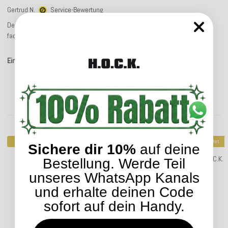
Gertrud N.
Service-Bewertung
Der Aufbau der Couchgarnitur vor Ort . Sehr professionell - extrem
fachkundig und sehr freundlich einfach hervoragende Arbeit .
Einträge insgesamt: 4
Kunden kauften dazu folgende Artikel:
Top bewertet
Top bewertet
Sichere dir 10%
auf deine
H.O.C.K. Belma Kissen 50x50cm multicolor boho
H.O.C.K.
Bestellung. Werde Teil
unseres WhatsApp Kanals
28,04 €
*
ab
und erhalte deinen Code
sofort auf dein Handy.
Lieferzeit: ca. 5-7 Werktage