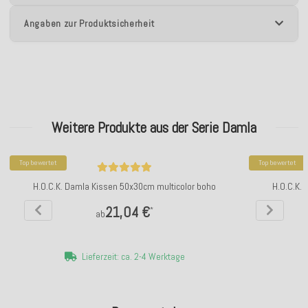
Angaben zur Produktsicherheit
Weitere Produkte aus der Serie Damla
Top bewertet
Top bewertet
H.O.C.K. Damla Kissen 50x30cm multicolor boho
H.O.C.K.
21,04 €
*
ab
Lieferzeit: ca. 2-4 Werktage