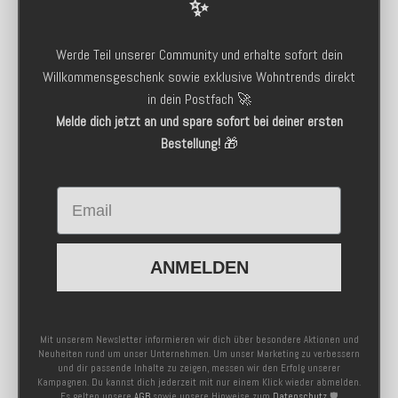
✨
Werde Teil unserer Community und erhalte sofort dein
Willkommensgeschenk sowie exklusive Wohntrends direkt
in dein Postfach 🚀
Melde dich jetzt an und spare sofort bei deiner ersten
Bestellung!
🎁
Email
ANMELDEN
Mit unserem Newsletter informieren wir dich über besondere Aktionen und
Neuheiten rund um unser Unternehmen. Um unser Marketing zu verbessern
und dir passende Inhalte zu zeigen, messen wir den Erfolg unserer
Kampagnen. Du kannst dich jederzeit mit nur einem Klick wieder abmelden.
Es gelten unsere
AGB
sowie unsere Hinweise zum
Datenschutz
🛡️