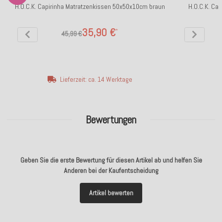
H.O.C.K. Capirinha Matratzenkissen 50x50x10cm braun
H.O.C.K. Ca
35,90 €
*
45,99 €
Lieferzeit: ca. 14 Werktage
Bewertungen
Geben Sie die erste Bewertung für diesen Artikel ab und helfen Sie
Anderen bei der Kaufentscheidung
Artikel bewerten