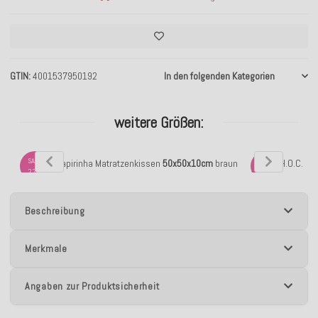
GTIN
4001537950192
In den folgenden Kategorien
weitere Größen:
SALE
SALE
H.O.C.K. Capirinha Matratzenkissen
50x50x10cm
braun
H.O.C.K. 
22%
45%
Beschreibung
Merkmale
Angaben zur Produktsicherheit