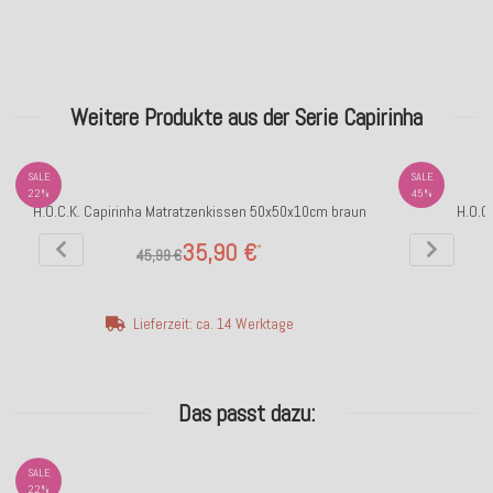
Weitere Produkte aus der Serie Capirinha
SALE
SALE
22%
45%
H.O.C.K. Capirinha Matratzenkissen 50x50x10cm braun
H.O.C
35,90 €
*
45,99 €
Lieferzeit: ca. 14 Werktage
Das passt dazu:
SALE
22%