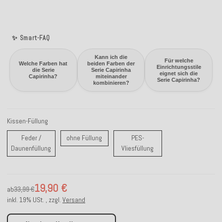
✨ Smart-FAQ
Kann ich die
Für welche
Welche Farben hat
beiden Farben der
Einrichtungsstile
die Serie
Serie Capirinha
eignet sich die
Capirinha?
miteinander
Serie Capirinha?
kombinieren?
Kissen-Füllung
ohne Füllung
Feder /
ohne Füllung
PES-
Feder / Daunenfüllung
PES-Vliesfüllung
Daunenfüllung
Vliesfüllung
19,90 €
ab
33,99 €
inkl. 19% USt. , zzgl.
Versand