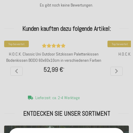
Es gibt noch keine Bewertungen.
Kunden kauften dazu folgende Artikel:
Top bewertet
Top bewertet
H.O.C.K. Classic Uni Outdoor Sitzkissen Palettenkissen
H.O.C.K.
Bodenkissen BODO 60x60x10cm in verschiedenen Farben
52,99 €
*
Lieferzeit: ca. 2-4 Werktage
ENTDECKEN SIE UNSER SORTIMENT