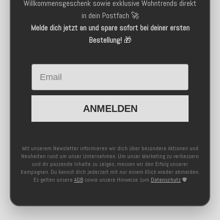
Willkommensgeschenk sowie exklusive Wohntrends direkt
in dein Postfach 🚀
Melde dich jetzt an und spare sofort bei deiner ersten
Bestellung!
🎁
Email
ANMELDEN
Mit unserem Newsletter informieren wir dich über besondere Aktionen und
Neuheiten rund um unser Unternehmen. Um unser Marketing zu verbessern
und dir passende Inhalte zu zeigen, messen wir den Erfolg unserer
Kampagnen. Du kannst dich jederzeit mit nur einem Klick wieder abmelden.
Es gelten unsere
AGB
sowie unsere Hinweise zum
Datenschutz
🛡️