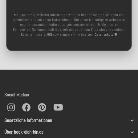
Mit unserem Newsletter informieren wir dich über besondere Aktionen und
Neuheiten rund um unser Unternehmen. Um unser Marketing zu verbessern
und dir passende Inhalte zu zeigen, messen wir den Erfolg unserer
Kampagnen. Du kannst dich jederzeit mit nur einem Klick wieder abmelden.
Es gelten unsere
AGB
sowie unsere Hinweise zum
Datenschutz
🛡️
Social Medias
Gesetzliche Informationen
Über hock-dich-hin.de