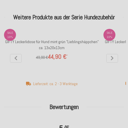
Weitere Produkte aus der Serie Hundezubehör
SALE
SALE
10%
10%
GIFTY Leckerlidose für Hund mint grün "Lieblingshäppchen"
GIFTY Leckerli
ca. 13x20x13cm
44,90 €
*
49,90 €
Lieferzeit: ca. 2 - 3 Werktage
Bewertungen