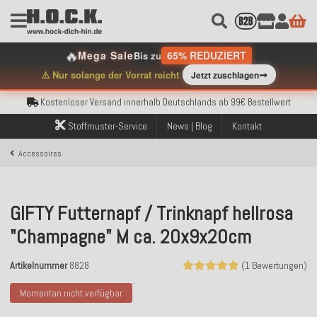
🔥
Kostenloser Versand innerhalb Deutschlands ab 99€ Bestellwert
Mega Sale
65% REDUZIERT
Bis zu
Über 120.000 erfolgreich versendete Bestellungen
➞
⚠️ Nur solange der Vorrat reicht
Jetzt zuschlagen
Sicher bezahlen mit Klarna, PayPal & Amazon Pay
Kostenloser Versand innerhalb Deutschlands ab 99€ Bestellwert
Über 120.000 erfolgreich versendete Bestellungen
Sicher bezahlen mit Klarna, PayPal & Amazon Pay
Stoffmuster-Service
News | Blog
Kontakt
Kostenloser Versand innerhalb Deutschlands ab 99€ Bestellwert
Accessoires
GIFTY Futternapf / Trinknapf hellrosa
"Champagne" M ca. 20x9x20cm
Artikelnummer
8828
(1 Bewertungen)
Momentan nicht verfügbar