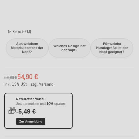
✨ Smart-FAQ
Aus welchem
Für welche
Welches Design hat
Material besteht der
Hundegröße ist der
der Napf?
Napf?
Napf geeignet?
54,90 €
59,90 €
inkl. 19% USt. , zzgl.
Versand
Newsletter Vorteil
Jetzt anmelden und
10%
sparen:
🎁
-5,49 €
Zur Anmeldung