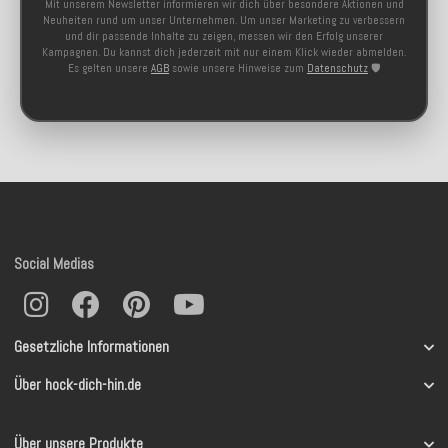
Mit unserem Newsletter informieren wir dich über besondere Aktionen und
Neuheiten rund um unser Unternehmen. Um unser Marketing zu verbessern
und dir passende Inhalte zu zeigen, messen wir den Erfolg unserer
Kampagnen. Du kannst dich jederzeit mit nur einem Klick wieder abmelden.
Es gelten unsere
AGB
sowie unsere Hinweise zum
Datenschutz
🛡️
Social Medias
Gesetzliche Informationen
Über hock-dich-hin.de
Über unsere Produkte