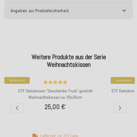
Angaben zur Produktsicherheit
Weitere Produkte aus der Serie
Weihnachtskissen
Top bewertet
Top bewertet
STF Dekokissen "Geschenke-Truck" gestickt
STF Dekokissen
Weihnachtskissen ca. 55x35cm
25,00 €
*
Lieferzeit: ca. 3-5 Tage