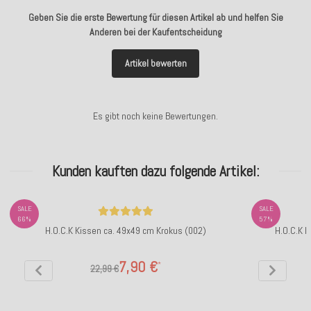
Geben Sie die erste Bewertung für diesen Artikel ab und helfen Sie
Anderen bei der Kaufentscheidung
Artikel bewerten
Es gibt noch keine Bewertungen.
Kunden kauften dazu folgende Artikel:
SALE
SALE
66%
57%
H.O.C.K Kissen ca. 49x49 cm Krokus (002)
H.O.C.K 
7,90 €
*
22,99 €