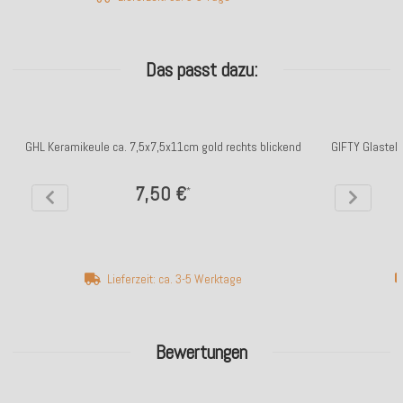
Das passt dazu:
GHL Keramikeule ca. 7,5x7,5x11cm gold rechts blickend
GIFTY Glastell
7,50 €
*
Lieferzeit: ca. 3-5 Werktage
Bewertungen