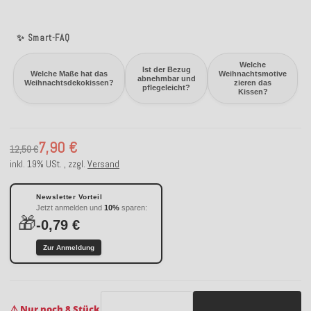
✨ Smart-FAQ
Welche
Ist der Bezug
Welche Maße hat das
Weihnachtsmotive
abnehmbar und
Weihnachtsdekokissen?
zieren das
pflegeleicht?
Kissen?
7,90 €
12,50 €
inkl. 19% USt. , zzgl.
Versand
Newsletter Vorteil
Jetzt anmelden und
10%
sparen:
🎁
-0,79 €
Zur Anmeldung
⚠️ Nur noch 8 Stück