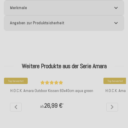
Merkmale
Angaben zur Produktsicherheit
Weitere Produkte aus der Serie Amara
Top bewertet
Top bewertet
H.O.C.K. Amara Outdoor Kissen 60x40cm aqua green
H.O.C.K. Amar
26,99 €
*
ab