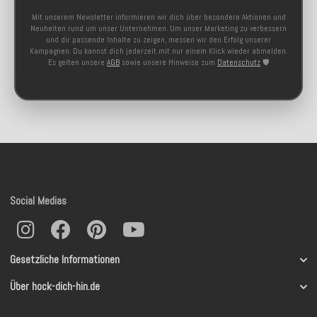
Mit unserem Newsletter informieren wir dich über besondere Aktionen und
Neuheiten rund um unser Unternehmen. Um unser Marketing zu verbessern
und dir passende Inhalte zu zeigen, messen wir den Erfolg unserer
Kampagnen. Du kannst dich jederzeit mit nur einem Klick wieder abmelden.
Es gelten unsere
AGB
sowie unsere Hinweise zum
Datenschutz
🛡️
Social Medias
Gesetzliche Informationen
Über hock-dich-hin.de