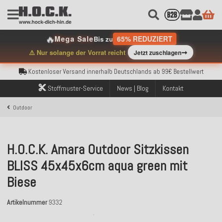
🔥
Mega Sale
65% REDUZIERT
Bis zu
Kostenloser Versand innerhalb Deutschlands ab 99€ Bestellwert
➞
⚠️ Nur solange der Vorrat reicht
Jetzt zuschlagen
Über 120.000 erfolgreich versendete Bestellungen
Sicher bezahlen mit Klarna, PayPal & Amazon Pay
Kostenloser Versand innerhalb Deutschlands ab 99€ Bestellwert
Über 120.000 erfolgreich versendete Bestellungen
Stoffmuster-Service
News | Blog
Kontakt
Sicher bezahlen mit Klarna, PayPal & Amazon Pay
Kostenloser Versand innerhalb Deutschlands ab 99€ Bestellwert
Outdoor
H.O.C.K. Amara Outdoor Sitzkissen
BLISS 45x45x6cm aqua green mit
Biese
Artikelnummer
9332