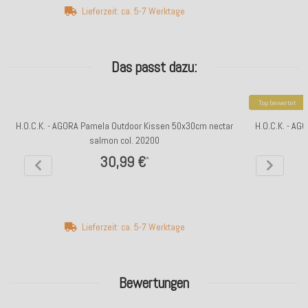
Lieferzeit: ca. 5-7 Werktage
Das passt dazu:
Top bewertet
H.O.C.K. - AGORA Pamela Outdoor Kissen 50x30cm nectar
H.O.C.K. - A
salmon col. 20200
30,99 €
*
Lieferzeit: ca. 5-7 Werktage
Bewertungen