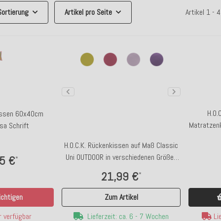
Sortierung
Artikel pro Seite
Artikel 1 -
H.O.
issen 60x40cm
Matratzen
sa Schrift
H.O.C.K. Rückenkissen auf Maß Classic
Uni OUTDOOR in verschiedenen Größen
5 €
*
und Farben
21,99 €
*
chtigen
Zum Artikel
Lie
 verfügbar
Lieferzeit: ca. 6 - 7 Wochen