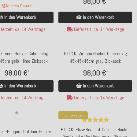
98,00 €
Kunden-Favorit
In den Warenkorb
In den Warenkorb
Lieferzeit: ca. 14 Werktage
ferzeit: ca. 14 Werktage
 Zircono Hocker Cube eckig
H.O.C.K. Zircono Hocker Cube eckig
5cm gelb - lime Zickzack
45x45x45cm grau Zickzack
98,00 €
98,00 €
*
*
In den Warenkorb
In den Warenkorb
ferzeit: ca. 14 Werktage
Lieferzeit: ca. 14 Werktage
Top bewertet
H.O.C.K. Eliza-Bouquet Outdoor Hocker
Eliza-Bouquet Outdoor Hocker
Pouf rund ø45x45cm petrol Blumen-