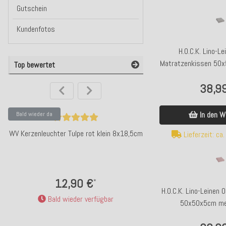
Gutschein
Kundenfotos
H.O.C.K. Lino-L
Matratzenkissen 50
Top bewertet
stone 
38,9
In den W
Bald wieder da
Top bewertet
WV Kerzenleuchter Tulpe rot klein 8x18,5cm
H.O.C.K. Yucatan Outd
Lieferzeit: ca
POP - multi 
12,90 €
32,99
*
H.O.C.K. Lino-Leinen 
Bald wieder verfügbar
Kunden-F
50x50x5cm mel
Lieferzeit: ca