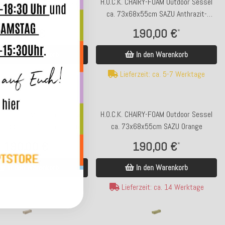
 Zircono Hocker Cube eckig
H.O.C.K. CHAIRY-FOAM Outdoor Sessel
5x45cm taupe Zickzack
ca. 73x68x55cm SAZU Anthrazit-
Schwarz
98,00 €
190,00 €
*
*
In den Warenkorb
In den Warenkorb
ferzeit: ca. 14 Werktage
Lieferzeit: ca. 5-7 Werktage
 CHAIRY-FOAM Outdoor Sessel
H.O.C.K. CHAIRY-FOAM Outdoor Sessel
68x55cm SAZU Lime-Green
ca. 73x68x55cm SAZU Orange
190,00 €
190,00 €
*
*
In den Warenkorb
In den Warenkorb
ferzeit: ca. 5-7 Werktage
Lieferzeit: ca. 14 Werktage