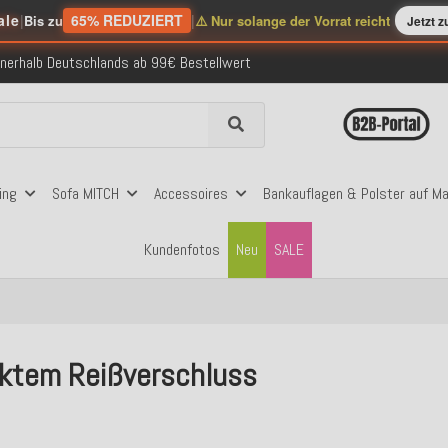
ale
|
65% REDUZIERT
|
Bis zu
⚠️ Nur solange der Vorrat reicht
Jetzt 
nerhalb Deutschlands ab 99€ Bestellwert
folgreich versendete Bestellungen
 mit Klarna, PayPal & Amazon Pay
nerhalb Deutschlands ab 99€ Bestellwert
folgreich versendete Bestellungen
 mit Klarna, PayPal & Amazon Pay
nerhalb Deutschlands ab 99€ Bestellwert
ing
Sofa MITCH
Accessoires
Bankauflagen & Polster auf M
Kundenfotos
Neu
SALE
cktem Reißverschluss