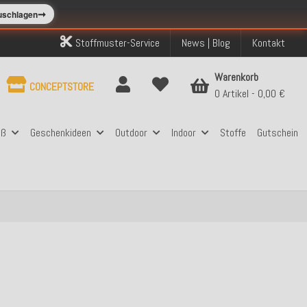
➞
zuschlagen
Stoffmuster-Service
News | Blog
Kontakt
Warenkorb
CONCEPTSTORE
0 Artikel
0,00 €
aß
Geschenkideen
Outdoor
Indoor
Stoffe
Gutschein