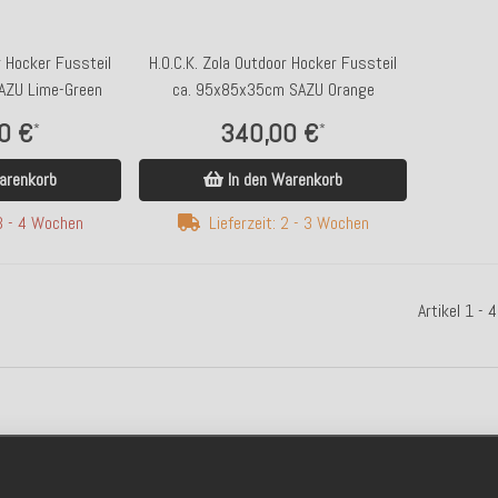
r Hocker Fussteil
H.O.C.K. Zola Outdoor Hocker Fussteil
AZU Lime-Green
ca. 95x85x35cm SAZU Orange
0 €
340,00 €
*
*
arenkorb
In den Warenkorb
 3 - 4 Wochen
Lieferzeit: 2 - 3 Wochen
Artikel 1 -