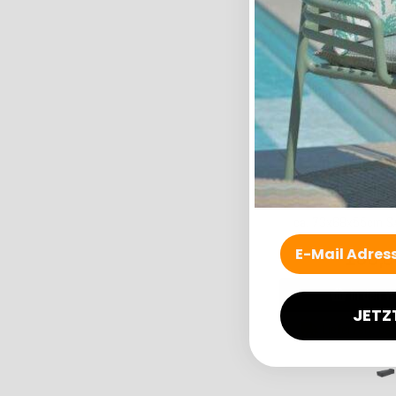
H.O.C.K. Zircono H
45x45x45cm ora
98,0
In den W
Lieferzeit: c
H.O.C.K. CHAIRY-FOA
ca. 73x68x55cm SA
190,0
In den W
JETZ
Lieferzeit: ca