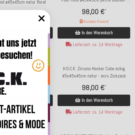
und ø45x45cm natur floral
Motiv
98,00 €
*
98,00 €
*
Kunden-Favorit
In den Warenkorb
In den Warenkorb
ferzeit: ca. 14 Werktage
Lieferzeit: ca. 14 Werktage
 Zircono Hocker Cube eckig
H.O.C.K. Zircono Hocker Cube eckig
5cm grün col. 15 Zickzack
45x45x45cm natur - ecru Zickzack
98,00 €
98,00 €
*
*
In den Warenkorb
In den Warenkorb
ferzeit: ca. 14 Werktage
Lieferzeit: ca. 14 Werktage