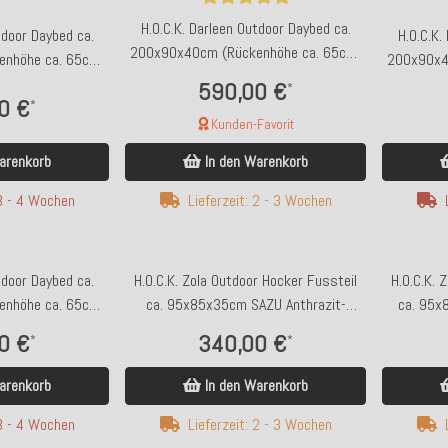
H.O.C.K. Darleen Outdoor Daybed ca.
tdoor Daybed ca.
H.O.C.K.
200x90x40cm (Rückenhöhe ca. 65cm)
nhöhe ca. 65cm)
200x90x4
SAZU Aqua-Türkis
it-Schwarz
590,00 €
*
0 €
*
Kunden-Favorit
arenkorb
In den Warenkorb
 3 - 4 Wochen
Lieferzeit: 2 - 3 Wochen
tdoor Daybed ca.
H.O.C.K. Zola Outdoor Hocker Fussteil
H.O.C.K. 
nhöhe ca. 65cm)
ca. 95x85x35cm SAZU Anthrazit-
ca. 95x
ange
Schwarz
0 €
340,00 €
*
*
arenkorb
In den Warenkorb
 3 - 4 Wochen
Lieferzeit: 2 - 3 Wochen