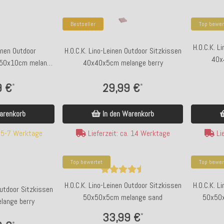
Bestseller
Top bewer
H.O.C.K. L
einen Outdoor
H.O.C.K. Lino-Leinen Outdoor Sitzkissen
40x
x50x10cm melange
40x40x5cm melange berry
grau
9 €
29,99 €
*
*
arenkorb
In den Warenkorb
Top bewertet
To
oor Kissen 60x40cm
H.O.C.K. Lino-Leinen Outdoor Sitzkissen
H.O
. 5-7 Werktage
Lieferzeit: ca. 14 Werktage
Lie
col. 429
50x50x5cm melange stone grau
Top bewertet
Top bewer
 €
33,99 €
*
*
H.O.C.K. Lino-Leinen Outdoor Sitzkissen
H.O.C.K. L
Outdoor Sitzkissen
50x50x5cm melange sand
50x50x
avorit
Kunden-Favorit
ange berry
. 2-4 Werktage
Lieferzeit: ca. 14 Werktage
33,99 €
*
*