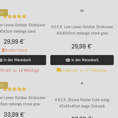
tet
ino-Leinen Outdoor Sitzkissen
H.O.C.K. Lino-Leinen Outdoor Sitzkissen
40x5cm melange sand
40x40x5cm melange stone grau
29,99 €
*
29,99 €
*
Kunden-Favorit
In den Warenkorb
In den Warenkorb
p bewertet
Top bewertet
.C.K. Bankauflage NORM Lucky INDOOR in
H.O.C.K. Riviera Stripe O
Lieferzeit: ca. 5-7 Werktage
ferzeit: ca. 14 Werktage
verschiedenen Größen und Farben
Matratzenkissen 50x50x10cm
Streifen
tet
41,99 €
36,99 €
*
*
ab
ino-Leinen Outdoor Sitzkissen
H.O.C.K. Zircono Hocker Cube eckig
5cm melange stone grau
Kunden-Favorit
Kunden-Favorit
45x45x45cm beige Zickzack
Lieferzeit: ca. 5 - 6 Wochen
Lieferzeit: ca. 14 We
33,99 €
*
*