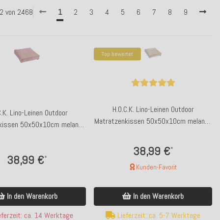
 42 von 2468
1
2
3
4
5
6
7
8
9
Top bewertet
H.O.C.K. Lino-Leinen Outdoor
C.K. Lino-Leinen Outdoor
Matratzenkissen 50x50x10cm melange
kissen 50x50x10cm melange
sand
berry
38,99 €
*
38,99 €
*
Kunden-Favorit
In den Warenkorb
In den Warenkorb
ferzeit: ca. 14 Werktage
Lieferzeit: ca. 5-7 Werktage