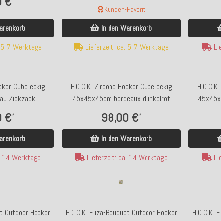
9 €
Kunden-Favorit
arenkorb
In den Warenkorb
. 5-7 Werktage
Lieferzeit: ca. 5-7 Werktage
Lie
ocker Cube eckig
H.O.C.K. Zircono Hocker Cube eckig
H.O.C.K.
au Zickzack
45x45x45cm bordeaux dunkelrot
45x45x4
Zickzack
0 €
98,00 €
*
*
arenkorb
In den Warenkorb
a. 14 Werktage
Lieferzeit: ca. 14 Werktage
Lie
et Outdoor Hocker
H.O.C.K. Eliza-Bouquet Outdoor Hocker
H.O.C.K. 