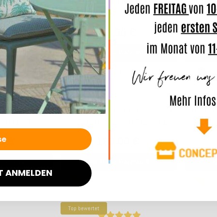
ocker Cube eckig
H.O.C.K. Zircono Hocker Cube eckig
H.O.C.K.
nge Zickzack
45x45x45cm schwarz Zickzack
45x4
0 €
98,00 €
*
*
arenkorb
In den Warenkorb
a. 14 Werktage
Lieferzeit: ca. 14 Werktage
Lie
M Outdoor Sessel
H.O.C.K. CHAIRY-FOAM Outdoor Sessel
H.O.C.K.
ZU Aqua-Türkis
ca. 73x68x55cm SAZU Beige-Taupe
ca. 73x
0 €
190,00 €
*
*
arenkorb
In den Warenkorb
T ANMELDEN
. 5-7 Werktage
Lieferzeit: ca. 5-7 Werktage
Lie
Top bewertet