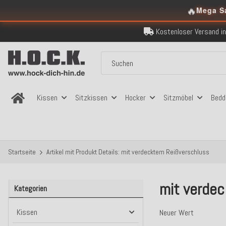
🔥
Mega S
Kostenloser Versand in
Über 120.000 er
Sicher bezahlen
Kostenloser Versand in
Über 120.000 er
Sicher bezahlen
Kostenloser Versand in
Kissen
Sitzkissen
Hocker
Sitzmöbel
Bedd
Startseite
Artikel mit Produkt Details: mit verdecktem Reißverschluss
mit verde
Kategorien
Kissen
Neuer Wert