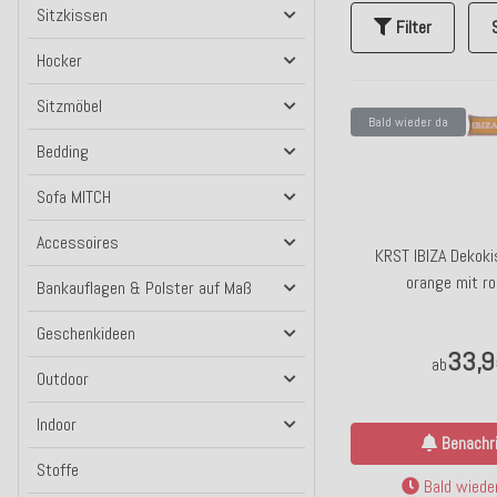
Sitzkissen
Filter
Hocker
Sitzmöbel
Bald wieder da
Bedding
Sofa MITCH
Accessoires
KRST IBIZA Dekok
orange mit ro
Bankauflagen & Polster auf Maß
Geschenkideen
33,9
ab
Outdoor
Indoor
Benachri
Stoffe
Bald wieder