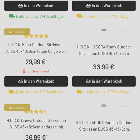
In den Warenkorb
In den Warenkorb
Lieferzeit: ca. 2-4 Werktage
Lieferzeit: ca. 5-7 Werktage
Top bewertet
H.O.C.K. Brian Outdoor Sitzkissen
H.O.C.K. - AGORA Romy Outdoor
BLISS 40x40x6cm taupe beige weiß
Sitzkissen BLISS 45x45x6cm
mit Biese kleingemustert
lindgrün sage mit Biese
29,99 €
*
33,99 €
kleingemustert col. 20091
*
Kunden-Favorit
In den Warenkorb
In den Warenkorb
Lieferzeit: ca. 5-7 Werktage
Lieferzeit: ca. 5-7 Werktage
Top bewertet
H.O.C.K. Linova Outdoor Sitzkissen
H.O.C.K. - AGORA Pamela Outdoor
BLISS 45x45x6cm anthrazit mit
Sitzkissen BLISS 45x45x6cm
Biese col. 407035
hellblau mit Biese col. 1781
36,99 €
*