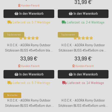
31,99 €
*
Kunden-Favorit
In den Warenkorb
In den Warenkorb
Lieferzeit: ca. 2-4 Werktage
Lieferzeit: ca. 5-7 Werktage
Top bewertet
Top bewertet
H.O.C.K. - AGORA Romy Outdoor
H.O.C.K. - AGORA Romy Outdoor
Sitzkissen BLISS 45x45x6cm blau-
Sitzkissen BLISS 45x45x6cm creme
grau mit Biese kleingemustert col.
mit Biese kleingemustert col. 20084
33,99 €
33,99 €
*
*
20092
Kunden-Favorit
Kunden-Favorit
In den Warenkorb
In den Warenkorb
Lieferzeit: ca. 5-7 Werktage
Lieferzeit: ca. 14 Werktage
Bestseller
H.O.C.K. - AGORA Romy Outdoor
H.O.C.K. - AGORA Romy Outdoor
Sitzkissen BLISS 45x45x6cm duna
Sitzkissen BLISS 45x45x6cm umbra
cognac grau mit Biese
rost mit Biese kleingemustert col.