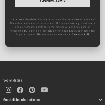
ANMELDEN
Mit unserem Newsletter informieren wir dich über besondere Aktionen und
Neuheiten rund um unser Unternehmen. Um unser Marketing zu verbessern
und dir passende Inhalte zu zeigen, messen wir den Erfolg unserer
Kampagnen. Du kannst dich jederzeit mit nur einem Klick wieder abmelden.
Es gelten unsere
AGB
sowie unsere Hinweise zum
Datenschutz
🛡️
Social Medias
Gesetzliche Informationen