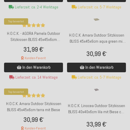
Lieferzeit: ca. 2-4 Werktage
Lieferzeit: ca. 5-7 Werktage
Top bewertet
H.O.C.K. - AGORA Pamela Outdoor
H.O.C.K. Amara Outdoor Sitzkissen
Sitzkissen BLISS 45x45x6cm
BLISS 45x45x6cm aqua green mit
lindgrün sage mit Biese col. 20081
Biese
31,99 €
*
30,99 €
*
Kunden-Favorit
In den Warenkorb
In den Warenkorb
Lieferzeit: ca. 5-7 Werktage
Lieferzeit: ca. 14 Werktage
Top bewertet
H.O.C.K. Amara Outdoor Sitzkissen
H.O.C.K. Linocea Outdoor Sitzkissen
BLISS 45x45x6cm terra mit Biese
BLISS 40x40x6cm lila mit Biese col.
404520
30,99 €
*
33,99 €
*
Kunden-Favorit