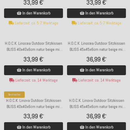
33,99 €
33,99 €
*
*
kleingemustert col. 20094
20093
In den Warenkorb
In den Warenkorb
Lieferzeit: ca. 5-7 Werktage
Lieferzeit: ca. 5-7 Werktage
H.O.C.K. Linocea Outdoor Sitzkissen
H.O.C.K. Linocea Outdoor Sitzkissen
BLISS 40x40x6cm natur beige mit
BLISS 45x45x6cm natur beige mit
Biese col. 404519
Biese col. 404519
33,99 €
36,99 €
*
*
In den Warenkorb
In den Warenkorb
Lieferzeit: ca. 14 Werktage
Lieferzeit: ca. 14 Werktage
Bestseller
H.O.C.K. Linova Outdoor Sitzkissen
H.O.C.K. Linova Outdoor Sitzkissen
BLISS 40x40x6cm natur beige mit
BLISS 45x45x6cm natur beige mit
Biese col. 407024
Biese col. 407024
33,99 €
36,99 €
*
*
In den Warenkorb
In den Warenkorb