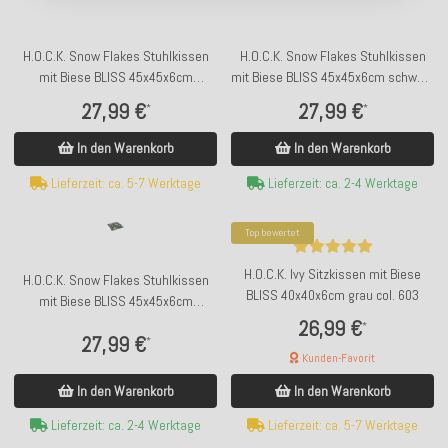
H.O.C.K. Snow Flakes Stuhlkissen
H.O.C.K. Snow Flakes Stuhlkissen
mit Biese BLISS 45x45x6cm
mit Biese BLISS 45x45x6cm schwarz
dunkelrot C02 Schneeflöckchen
C06 Schneeflöckchen
27,99 €
27,99 €
*
*
In den Warenkorb
In den Warenkorb
Lieferzeit: ca. 5-7 Werktage
Lieferzeit: ca. 2-4 Werktage
Top bewertet
H.O.C.K. Ivy Sitzkissen mit Biese
H.O.C.K. Snow Flakes Stuhlkissen
BLISS 40x40x6cm grau col. 603
mit Biese BLISS 45x45x6cm
tannengrün C04 Schneeflöckchen
26,99 €
*
27,99 €
*
Kunden-Favorit
In den Warenkorb
In den Warenkorb
Lieferzeit: ca. 2-4 Werktage
Lieferzeit: ca. 5-7 Werktage