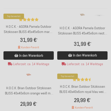
Top bewertet
H.O.C.K. - AGORA Pamela Outdoor
H.O.C.K. - AGORA Pamela Outdoor
Sitzkissen BLISS 45x45x6cm marble
Sitzkissen BLISS 45x45x6cm nectar
beige ecru mit Biese col. 1322
salmon mit Biese col. 20200
31,99 €
*
31,99 €
*
Kunden-Favorit
In den Warenkorb
In den Warenkorb
Lieferzeit: ca. 14 Werktage
Lieferzeit: ca. 14 Werktage
Top bewertet
H.O.C.K. Brian Outdoor Sitzkissen
H.O.C.K. Brian Outdoor Sitzkissen
BLISS 40x40x6cm royal blau weiß
BLISS 40x40x6cm orange weiß mit
mit Biese kleingemustert
Biese kleingemustert
29,99 €
*
29,99 €
*
Kunden-Favorit