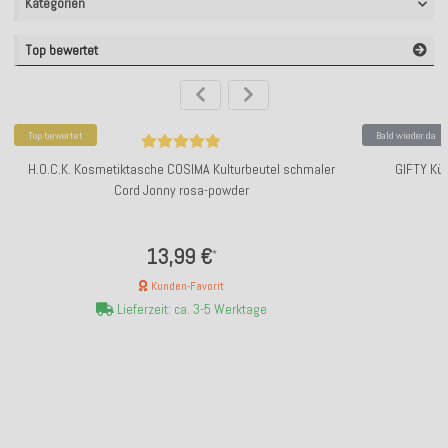
Kategorien
Top bewertet
Top bewertet
Bald wieder da
H.O.C.K. Kosmetiktasche COSIMA Kulturbeutel schmaler
GIFTY Küh
Cord Jonny rosa-powder
13,99 €
*
Kunden-Favorit
Lieferzeit: ca. 3-5 Werktage