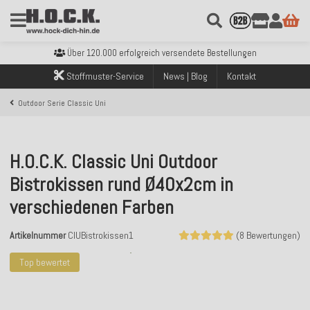
Kostenloser Versand innerhalb Deutschlands ab 99€ Bestellwert
Über 120.000 erfolgreich versendete Bestellungen
Sicher bezahlen mit Klarna, PayPal & Amazon Pay
Kostenloser Versand innerhalb Deutschlands ab 99€ Bestellwert
Stoffmuster-Service
News | Blog
Kontakt
Über 120.000 erfolgreich versendete Bestellungen
Sicher bezahlen mit Klarna, PayPal & Amazon Pay
Outdoor Serie Classic Uni
Kostenloser Versand innerhalb Deutschlands ab 99€ Bestellwert
H.O.C.K. Classic Uni Outdoor
Bistrokissen rund Ø40x2cm in
verschiedenen Farben
Artikelnummer
ClUBistrokissen1
(8 Bewertungen)
Top bewertet