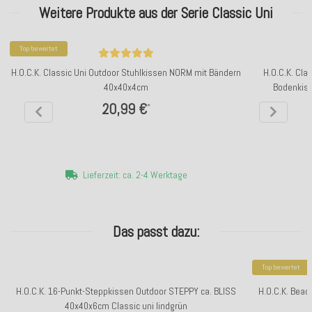
Weitere Produkte aus der Serie Classic Uni
Top bewertet
H.O.C.K. Classic Uni Outdoor Stuhlkissen NORM mit Bändern
H.O.C.K. Cla
40x40x4cm
Bodenkiss
20,99 €
*
Lieferzeit: ca. 2-4 Werktage
Das passt dazu:
Top bewertet
H.O.C.K. 16-Punkt-Steppkissen Outdoor STEPPY ca. BLISS
H.O.C.K. Beac
40x40x6cm Classic uni lindgrün