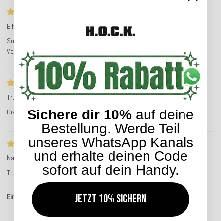
Super schöne Kissen.
Elfi G.
Service-Bewertung
Super schöne Kissen.
Versand problemlos
Diese Bewertung hat keinen Text
Trusted Shops Bewertung
Service-Bewertung
Sichere dir 10%
auf deine
Diese Bewertung hat keinen Text
Bestellung. Werde Teil
unseres WhatsApp Kanals
Tolle Qualität
und erhalte deinen Code
Nadine K.
Service-Bewertung
sofort auf dein Handy.
Tolle Qualität
Jetzt 10% sichern
Einträge insgesamt: 8