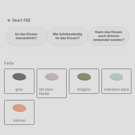
✨ Smart-FAQ
Kann das Kissen
Ist das Kissen
Wie lichtbeständig
auch drinnen
wasserdicht?
ist das Kissen?
verwendet werden?
Farbe
grau
lila claro flieder
lindgrün
manzana a
grau
lila claro
lindgrün
manzana aqua
flieder
salmon
salmon