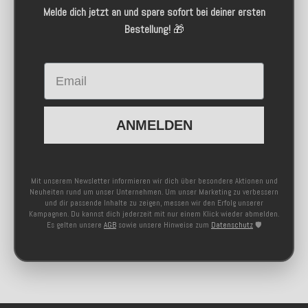
Melde dich jetzt an und spare sofort bei deiner ersten
Bestellung!
🎁
Email
ANMELDEN
Mit unserem Newsletter informieren wir dich über besondere Aktionen und
Neuheiten rund um unser Unternehmen. Um unser Marketing zu verbessern
und dir passende Inhalte zu zeigen, messen wir den Erfolg unserer
Kampagnen. Du kannst dich jederzeit mit nur einem Klick wieder abmelden.
Es gelten unsere
AGB
sowie unsere Hinweise zum
Datenschutz
🛡️