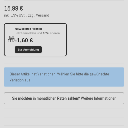
15,99 €
inkl. 19% USt. , zzgl.
Versand
Newsletter Vorteil
Jetzt anmelden und
10%
sparen:
🎁
-1,60 €
Zur Anmeldung
x
Dieser Artikel hat Variationen. Wählen Sie bitte die gewünschte
Variation aus.
Sie möchten in monatlichen Raten zahlen?
Weitere Informationen