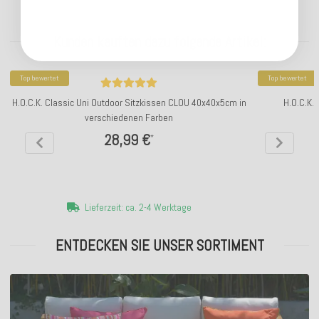
Kunden kauften dazu folgende Artikel:
Top bewertet
Top bewertet
H.O.C.K. Classic Uni Outdoor Sitzkissen CLOU 40x40x5cm in
H.O.C.K.
verschiedenen Farben
28,99 €
*
Lieferzeit: ca. 2-4 Werktage
ENTDECKEN SIE UNSER SORTIMENT