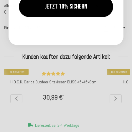
Jetzt 10% sichern
Alles bestens. Schneller Versand und gute Verpackung. Ware hat gute
Qualität und kann nur weiter empfohlen werden.
Einträge 1 – 10 von 30
1
3
Kunden kauften dazu folgende Artikel:
Top bewertet
Top bewertet
H.O.C.K. Caribe Outdoor Sitzkissen BLISS 45x45x6cm
H.O.C
30,99 €
*
Lieferzeit: ca. 2-4 Werktage