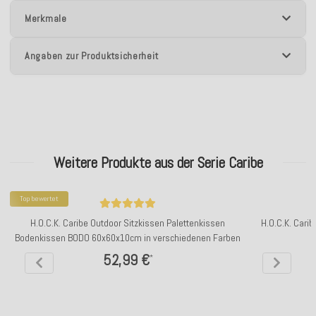
Merkmale
Angaben zur Produktsicherheit
Weitere Produkte aus der Serie Caribe
Top bewertet
H.O.C.K. Caribe Outdoor Sitzkissen Palettenkissen
H.O.C.K. Cari
Bodenkissen BODO 60x60x10cm in verschiedenen Farben
52,99 €
*