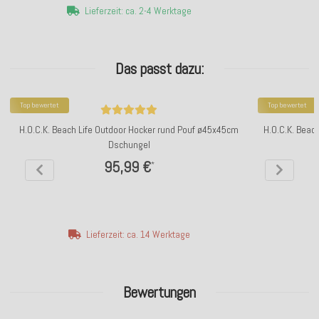
Lieferzeit: ca. 2-4 Werktage
Das passt dazu:
Top bewertet
Top bewertet
H.O.C.K. Beach Life Outdoor Hocker rund Pouf ø45x45cm
H.O.C.K. Beac
Dschungel
95,99 €
*
Lieferzeit: ca. 14 Werktage
Bewertungen