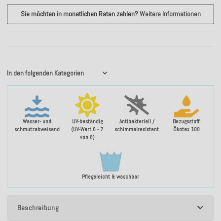
Sie möchten in monatlichen Raten zahlen?
Weitere Informationen
In den folgenden Kategorien
Wasser- und
UV-beständig
Antibakteriell /
Bezugsstoff:
schmutzabweisend
(UV-Wert 6 - 7
schimmelresistent
Ökotex 100
von 8)
Pflegeleicht & waschbar
Beschreibung