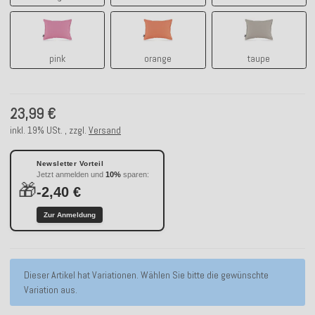
pink
orange
taupe
pink
orange
taupe
23,99 €
inkl. 19% USt. , zzgl.
Versand
Newsletter Vorteil
Jetzt anmelden und
10%
sparen:
🎁
-2,40 €
Zur Anmeldung
x
Dieser Artikel hat Variationen. Wählen Sie bitte die gewünschte
Variation aus.