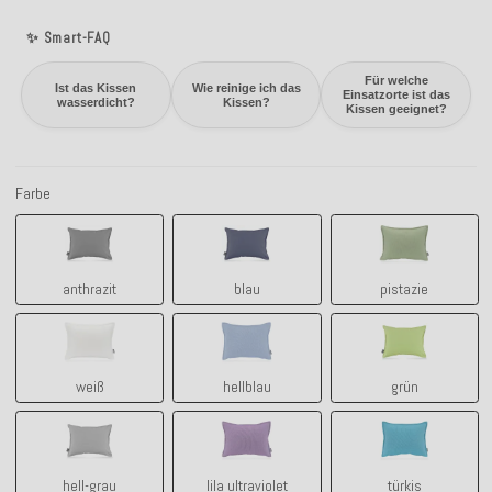
✨ Smart-FAQ
Für welche
Ist das Kissen
Wie reinige ich das
Einsatzorte ist das
wasserdicht?
Kissen?
Kissen geeignet?
Farbe
anthrazit
blau
pistazie
anthrazit
blau
pistazie
weiß
hellblau
grün
weiß
hellblau
grün
hell-grau
lila ultraviolet
türkis
hell-grau
lila ultraviolet
türkis