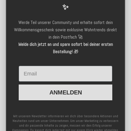
✨
Werde Teil unserer Community und erhalte sofort dein
Willkommensgeschenk sowie exklusive Wohntrends direkt
in dein Postfach 🚀
Melde dich jetzt an und spare sofort bei deiner ersten
Bestellung!
🎁
Email
ANMELDEN
Mit unserem Newsletter informieren wir dich über besondere Aktionen und
Neuheiten rund um unser Unternehmen. Um unser Marketing zu verbessern
und dir passende Inhalte zu zeigen, messen wir den Erfolg unserer
Kampagnen. Du kannst dich jederzeit mit nur einem Klick wieder abmelden.