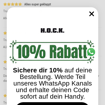
Alles super geklappt
Trusted Shops Bewertung
Service-Bewertung
Alles super geklappt
ALLES PRIMA!!!
Trusted Shops Bewertung
Service-Bewertung
ALLES PRIMA!!!
Die Outdoor Kissen sind von sehr guter…
Trusted Shops Bewertung
Service-Bewertung
Sichere dir 10%
auf deine
Bestellung. Werde Teil
Die Outdoor Kissen sind von sehr guter Qualität und zu meiner Freude war
die Lieferung nach drei Tagen da. Gerne wieder!
unseres WhatsApp Kanals
und erhalte deinen Code
sofort auf dein Handy.
Alles bestens
Trusted Shops Bewertung
Service-Bewertung