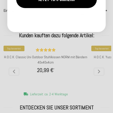
Einträge 1 – 10 von 55
1
…
6
Kunden kauften dazu folgende Artikel:
Top bewertet
Top bewertet
H.O.C.K. Classic Uni Outdoor Stuhlkissen NORM mit Bändern
H.O.C.K. Yuca
40x40x4cm
20,99 €
*
Lieferzeit: ca. 2-4 Werktage
ENTDECKEN SIE UNSER SORTIMENT