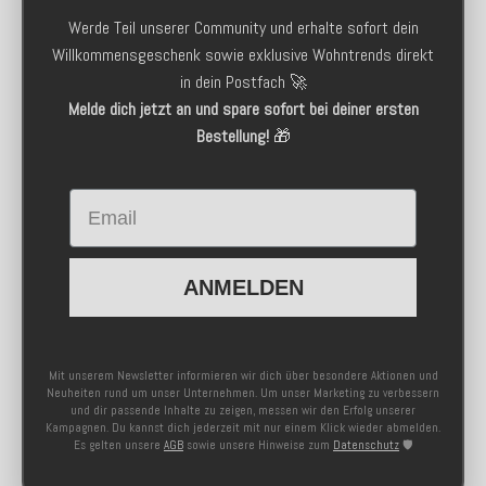
Werde Teil unserer Community und erhalte sofort dein
Willkommensgeschenk sowie exklusive Wohntrends direkt
in dein Postfach 🚀
Melde dich jetzt an und spare sofort bei deiner ersten
Bestellung!
🎁
Email
ANMELDEN
Mit unserem Newsletter informieren wir dich über besondere Aktionen und
Neuheiten rund um unser Unternehmen. Um unser Marketing zu verbessern
und dir passende Inhalte zu zeigen, messen wir den Erfolg unserer
Kampagnen. Du kannst dich jederzeit mit nur einem Klick wieder abmelden.
Es gelten unsere
AGB
sowie unsere Hinweise zum
Datenschutz
🛡️