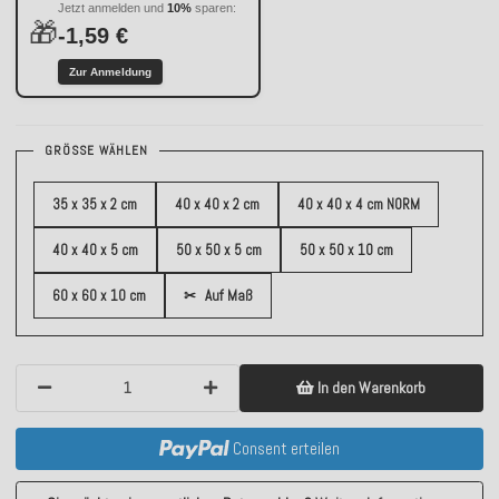
Jetzt anmelden und
10%
sparen:
🎁
-1,59 €
Zur Anmeldung
GRÖSSE WÄHLEN
35 x 35 x 2 cm
40 x 40 x 2 cm
40 x 40 x 4 cm NORM
40 x 40 x 5 cm
50 x 50 x 5 cm
50 x 50 x 10 cm
60 x 60 x 10 cm
✂
Auf Maß
In den Warenkorb
Consent erteilen