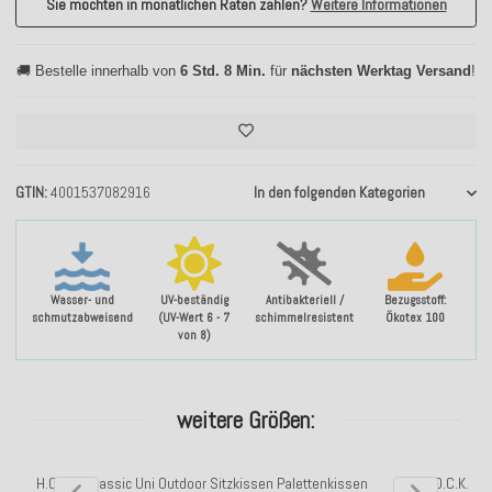
Sie möchten in monatlichen Raten zahlen?
Weitere Informationen
🚚 Bestelle innerhalb von
6 Std. 8 Min.
für
nächsten Werktag Versand
!
GTIN
4001537082916
In den folgenden Kategorien
Wasser- und
UV-beständig
Antibakteriell /
Bezugsstoff:
schmutzabweisend
(UV-Wert 6 - 7
schimmelresistent
Ökotex 100
von 8)
weitere Größen:
H.O.C.K. Classic Uni Outdoor Sitzkissen Palettenkissen
H.O.C.K. Cl