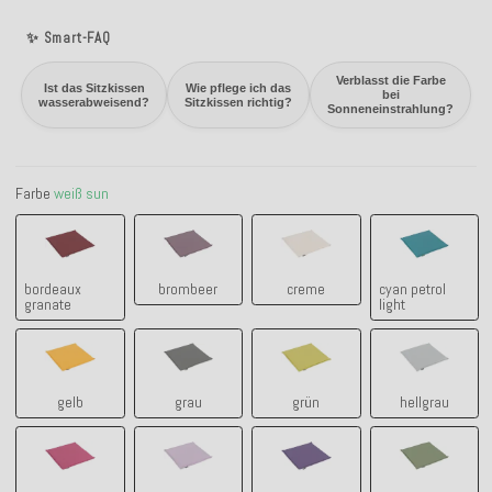
✨ Smart-FAQ
Verblasst die Farbe
Ist das Sitzkissen
Wie pflege ich das
bei
wasserabweisend?
Sitzkissen richtig?
Sonneneinstrahlung?
Farbe
weiß sun
bordeaux granate
brombeer
creme
cyan petrol 
bordeaux
brombeer
creme
cyan petrol
granate
light
gelb
grau
grün
hellgrau
gelb
grau
grün
hellgrau
himbeer raspberry
lila claro - flieder
lila-ultraviolet
lindgrün