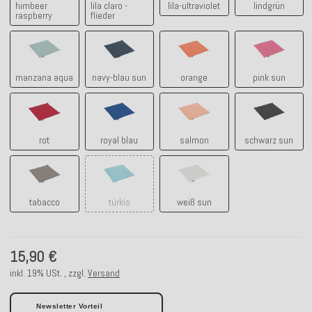
himbeer
lila claro -
lila-ultraviolet
lindgrün
raspberry
flieder
manzana aqua
navy-blau sun
orange
pink sun
manzana aqua
navy-blau sun
orange
pink sun
rot
royal blau
salmon
schwarz s
rot
royal blau
salmon
schwarz sun
tabacco
türkis
weiß sun
tabacco
türkis
weiß sun
15,90 €
inkl. 19% USt. , zzgl.
Versand
Newsletter Vorteil