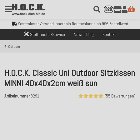
Kostenloser Versand innerhalb Deutschlands ab 99€ Bestellwert
Über 120.000 erfolgreich versendete Bestellungen
Sicher bezahlen mit Klarna, PayPal & Amazon Pay
Kostenloser Versand innerhalb Deutschlands ab 99€ Bestellwert
Über 120.000 erfolgreich versendete Bestellungen
Sicher bezahlen mit Klarna, PayPal & Amazon Pay
Stoffmuster-Service
News | Blog
Kontakt
Kostenloser Versand innerhalb Deutschlands ab 99€ Bestellwert
Outdoor
H.O.C.K. Classic Uni Outdoor Sitzkissen
MINNI 40x40x2cm weiß sun
Artikelnummer
8291
(55 Bewertungen)