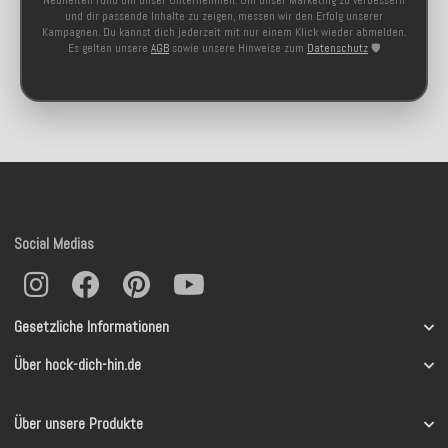
Neuheiten rund um unser Unternehmen. Um unser Marketing zu verbessern
und dir passende Inhalte zu zeigen, messen wir den Erfolg unserer
Kampagnen. Du kannst dich jederzeit mit nur einem Klick wieder abmelden.
Es gelten unsere
AGB
sowie unsere Hinweise zum
Datenschutz
🛡️
Social Medias
Gesetzliche Informationen
Über hock-dich-hin.de
Über unsere Produkte