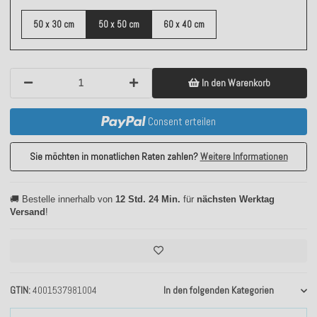
50 x 30 cm
50 x 50 cm
60 x 40 cm
In den Warenkorb
Consent erteilen
Sie möchten in monatlichen Raten zahlen?
Weitere Informationen
🚚 Bestelle innerhalb von
12 Std. 24 Min.
für
nächsten Werktag
Versand
!
GTIN
4001537981004
In den folgenden Kategorien