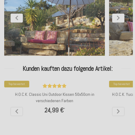
Kunden kauften dazu folgende Artikel:
Top bewertet
Top bewertet
H.O.C.K. Classic Uni Outdoor Kissen 50x50cm in
H.O.C.K. Yuca
verschiedenen Farben
24,99 €
*