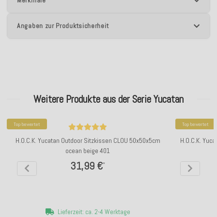
Merkmale
Angaben zur Produktsicherheit
Weitere Produkte aus der Serie Yucatan
Top bewertet
Top bewertet
H.O.C.K. Yucatan Outdoor Sitzkissen CLOU 50x50x5cm
H.O.C.K. Yuca
ocean beige 401
31,99 €
*
Lieferzeit: ca. 2-4 Werktage