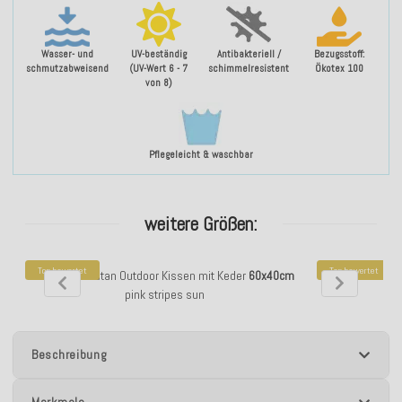
Wasser- und
UV-beständig
Antibakteriell /
Bezugsstoff:
schmutzabweisend
(UV-Wert 6 - 7
schimmelresistent
Ökotex 100
von 8)
Pflegeleicht & waschbar
weitere Größen:
Top bewertet
Top bewertet
H.O.C.K. Yucatan Outdoor Kissen mit Keder
60x40cm
H.O.C.K. Yucata
pink stripes sun
Beschreibung