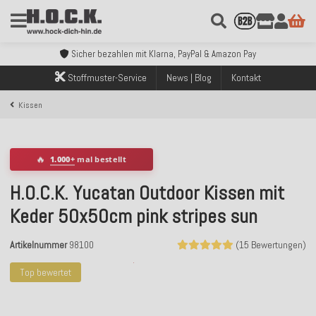
Kostenloser Versand innerhalb Deutschlands ab 99€ Bestellwert
Über 120.000 erfolgreich versendete Bestellungen
Sicher bezahlen mit Klarna, PayPal & Amazon Pay
Kostenloser Versand innerhalb Deutschlands ab 99€ Bestellwert
Stoffmuster-Service
News | Blog
Kontakt
Über 120.000 erfolgreich versendete Bestellungen
Sicher bezahlen mit Klarna, PayPal & Amazon Pay
Kissen
Kostenloser Versand innerhalb Deutschlands ab 99€ Bestellwert
🔥
1.000+
mal bestellt
H.O.C.K. Yucatan Outdoor Kissen mit
Keder 50x50cm pink stripes sun
Artikelnummer
98100
(15 Bewertungen)
Top bewertet