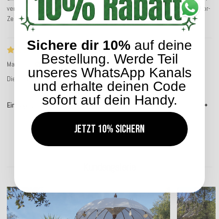
verschenkt. Immer wieder bin ich begeistert. Sie bestehen wirklich outdoor-
Zeiten und lange direkte Sonneneinstrahlung. Immer wieder gerne!
Sichere dir 10%
auf deine
Diese Bewertung hat keinen Text
Bestellung. Werde Teil
Maren U.
Service-Bewertung
unseres WhatsApp Kanals
Diese Bewertung hat keinen Text
und erhalte deinen Code
sofort auf dein Handy.
Einträge 1 – 10 von 15
1
2
Jetzt 10% sichern
Kundengalerie