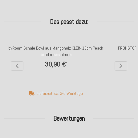
Das passt dazu:
byRoom Schale Bowl aus Mangoholz KLEIN 18cm Peach
FROHSTOFF 
pearl rosa salmon
30,90 €
*
Lieferzeit: ca. 3-5 Werktage
Bewertungen