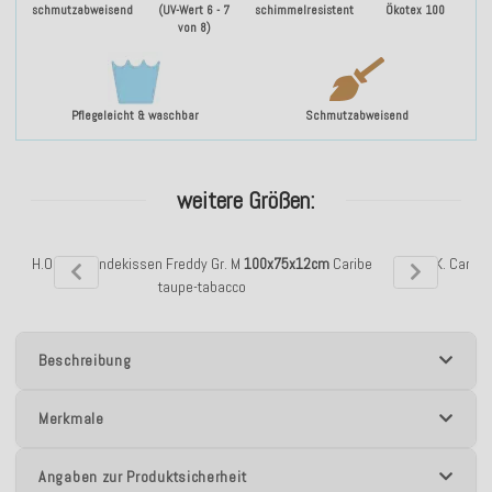
schmutzabweisend
(UV-Wert 6 - 7
schimmelresistent
Ökotex 100
von 8)
Pflegeleicht & waschbar
Schmutzabweisend
weitere Größen:
H.O.C.K. Hundekissen Freddy Gr. M
100x75x12cm
Caribe
H.O.C.K. Carib
taupe-tabacco
Beschreibung
Merkmale
Angaben zur Produktsicherheit