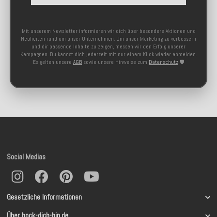
Mit unserem Newsletter informieren wir dich über besondere Aktionen und
Neuheiten rund um unser Unternehmen. Um unser Marketing zu verbessern
und dir passende Inhalte zu zeigen, messen wir den Erfolg unserer
Kampagnen. Du kannst dich jederzeit mit nur einem Klick wieder abmelden.
Es gelten unsere
AGB
sowie unsere Hinweise zum
Datenschutz
🛡️
Social Medias
Gesetzliche Informationen
Über hock-dich-hin.de