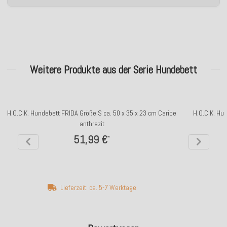
Weitere Produkte aus der Serie Hundebett
H.O.C.K. Hundebett FRIDA Größe S ca. 50 x 35 x 23 cm Caribe
H.O.C.K. Hu
anthrazit
51,99 €
*
Lieferzeit: ca. 5-7 Werktage