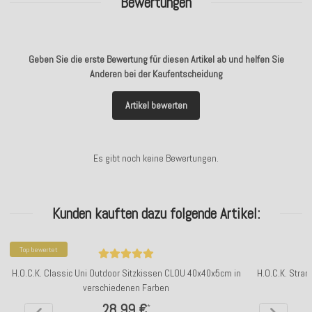
Bewertungen
Geben Sie die erste Bewertung für diesen Artikel ab und helfen Sie
Anderen bei der Kaufentscheidung
Artikel bewerten
Es gibt noch keine Bewertungen.
Kunden kauften dazu folgende Artikel:
Top bewertet
H.O.C.K. Classic Uni Outdoor Sitzkissen CLOU 40x40x5cm in
H.O.C.K. Stra
verschiedenen Farben
28,99 €
*