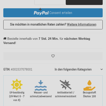
Consent erteilen
Sie möchten in monatlichen Raten zahlen?
Weitere Informationen
🚚 Bestelle innerhalb von
7 Std. 24 Min.
für
nächsten Werktag
Versand
!
GTIN
4001537078001
In den folgenden Kategorien
UV-beständig
Wasser- und
Antibakteriell /
Bezugsstoff:
(UV-Wert 6 - 7
schmutzabweisend
schimmelresistent
Ökotex 100
von 8)