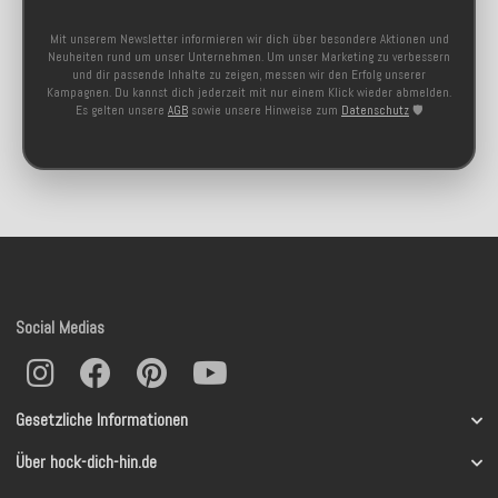
Mit unserem Newsletter informieren wir dich über besondere Aktionen und
Neuheiten rund um unser Unternehmen. Um unser Marketing zu verbessern
und dir passende Inhalte zu zeigen, messen wir den Erfolg unserer
Kampagnen. Du kannst dich jederzeit mit nur einem Klick wieder abmelden.
Es gelten unsere
AGB
sowie unsere Hinweise zum
Datenschutz
🛡️
Social Medias
Gesetzliche Informationen
Über hock-dich-hin.de