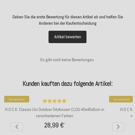
Geben Sie die erste Bewertung für diesen Artikel ab und helfen Sie
Anderen bei der Kaufentscheidung
Artikel bewerten
Es gibt noch keine Bewertungen.
Kunden kauften dazu folgende Artikel:
Top bewertet
Top bewertet
H.O.C.K. Classic Uni Outdoor Sitzkissen CLOU 40x40x5cm in
H.O.C.K.
verschiedenen Farben
ve
28,99 €
*