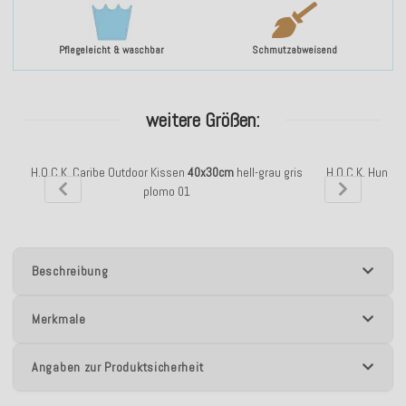
Pflegeleicht & waschbar
Schmutzabweisend
weitere Größen:
H.O.C.K. Caribe Outdoor Kissen
40x30cm
hell-grau gris
H.O.C.K. Hundek
plomo 01
Beschreibung
Merkmale
Angaben zur Produktsicherheit