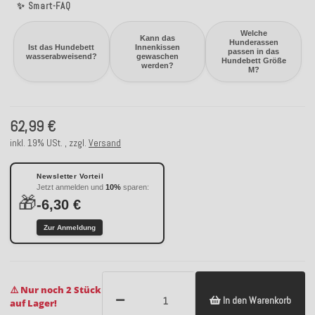
✨ Smart-FAQ
Welche
Kann das
Hunderassen
Ist das Hundebett
Innenkissen
passen in das
wasserabweisend?
gewaschen
Hundebett Größe
werden?
M?
62,99 €
inkl. 19% USt. , zzgl.
Versand
Newsletter Vorteil
Jetzt anmelden und
10%
sparen:
🎁
-6,30 €
Zur Anmeldung
⚠️ Nur noch 2 Stück
In den Warenkorb
auf Lager!