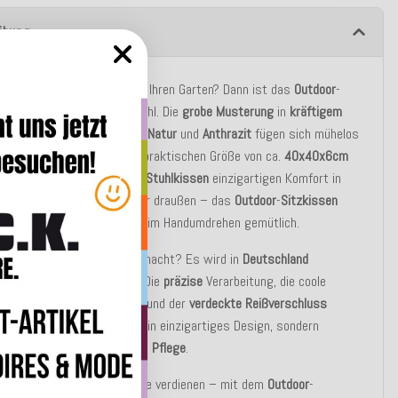
ibung
hen ein neues
Sitzkissen
für Ihren Garten? Dann ist das
Outdoor
-
sen
„
Linocea
“ die richtige Wahl. Die
grobe
Musterung
in
kräftigem
nd die dezenten
Akzente
in
Natur
und
Anthrazit
fügen sich mühelos
Außenbereich
ein. Mit einer praktischen Größe von ca.
40x40x6cm
dieses hochwertige
Outdoor
-
Stuhlkissen
einzigartigen Komfort in
door-Lounge. Ob drinnen oder draußen – das
Outdoor
-
Sitzkissen
“ macht Ihren
Außenbereich
im Handumdrehen gemütlich.
eses
Sitzkissen
besonders macht? Es wird in
Deutschland
ertigt
, und das merkt man! Die
präzise
Verarbeitung, die coole
die das
Sitzkissen
umrahmt, und der
verdeckte
Reißverschluss
n dem Sitzkissen nicht nur ein einzigartiges Design, sondern
ern auch die
Handhabung
und
Pflege
.
ie sich den Komfort, den Sie verdienen – mit dem
Outdoor
-