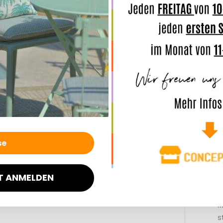
Sitzkis
Noch nic
Sitzkis
W
B
s
m
M
D
t
L
T ANMELDEN
8
b
m
s