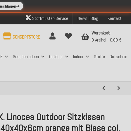
➞
zuschlagen
Stoffmuster-Service
News | Blog
Kontakt
Warenkorb
CONCEPTSTORE
0 Artikel
0,00 €
aß
Geschenkideen
Outdoor
Indoor
Stoffe
Gutschein
K. Linocea Outdoor Sitzkissen
 40x40x6cm orange mit Biese col.