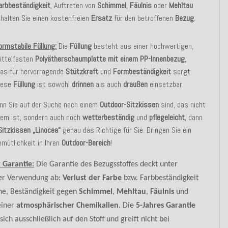
arbbeständigkeit
, Auftreten von
Schimmel
,
Fäulnis
oder
Mehltau
rhalten Sie einen kostenfreien
Ersatz
für den betroffenen
Bezug
.
ormstabile Füllung:
Die
Füllung
besteht aus einer hochwertigen,
ittelfesten
Polyätherschaumplatte mit einem PP-Innenbezug
,
as für hervorragende
Stützkraft
und
Formbeständigkeit
sorgt.
iese
Füllung
ist sowohl
drinnen
als auch
draußen
einsetzbar.
nn Sie auf der Suche nach einem
Outdoor-Sitzkissen
sind, das nicht
uem ist, sondern auch noch
wetterbeständig
und
pflegeleicht
, dann
Sitzkissen
„Linocea“
genau das Richtige für Sie. Bringen Sie ein
mütlichkeit in Ihren
Outdoor-Bereich
!
r Garantie:
Die Garantie des Bezugsstoffes deckt unter
er Verwendung ab:
Verlust der Farbe
bzw. Farbbeständigkeit
ne, Beständigkeit gegen
Schimmel
,
Mehltau
,
Fäulnis
und
einer
atmosphärischer Chemikalien
. Die
5-Jahres Garantie
sich ausschließlich auf den Stoff und greift nicht bei