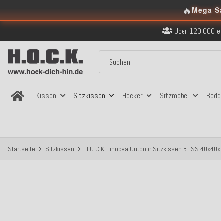
🔥
Kostenloser Versand in
Mega S
Über 120.000 er
Sicher bezahlen
Kostenloser Versand in
Über 120.000 er
Sicher bezahlen
Kostenloser Versand in
Kissen
Sitzkissen
Hocker
Sitzmöbel
Bedd
Startseite
Sitzkissen
H.O.C.K. Linocea Outdoor Sitzkissen BLISS 40x40