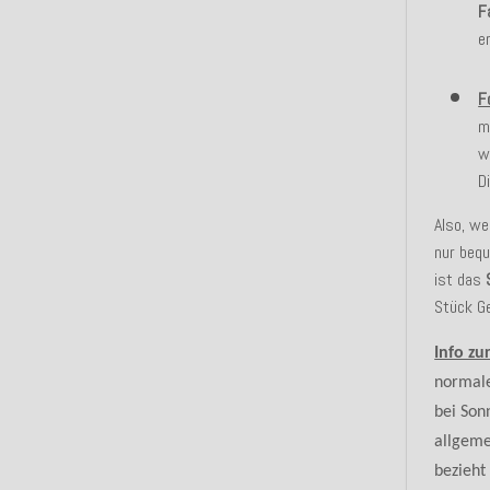
F
e
F
m
w
D
Also, we
nur beq
ist das
Stück Ge
Info zu
normal
bei Son
allgem
bezieht 