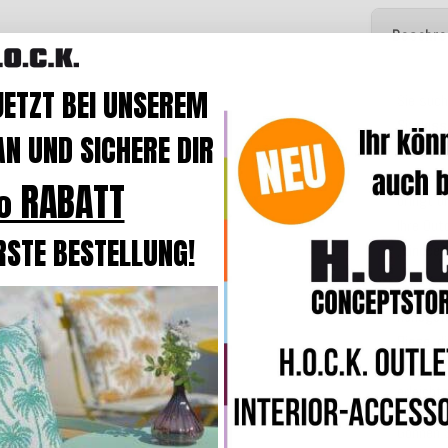
Beschre
JETZT BEI UNSEREM
Sie suc
Sitzkis
N UND SICHERE DIR
Orange
u
in jeden
 RABATT
bringt 
Ihre Out
RSTE BESTELLUNG!
„
Linocea
Was di
handgef
Biese
, 
verleihe
erleicht
Gönnen S