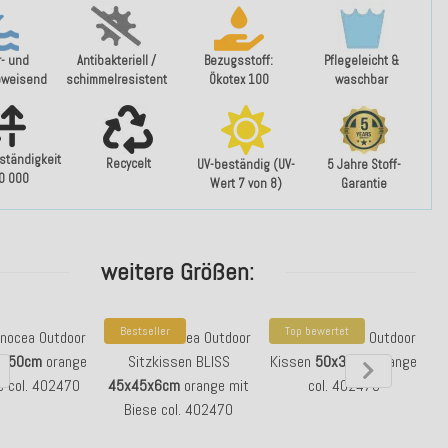
- und
Antibakteriell /
Bezugsstoff:
Pflegeleicht &
bweisend
schimmelresistent
Ökotex 100
waschbar
ständigkeit
Recycelt
UV-beständig (UV-
5 Jahre Stoff-
40 000
Wert 7 von 8)
Garantie
weitere Größen:
Bestseller
Top bewertet
Linocea Outdoor
H.O.C.K. Linocea Outdoor
H.O.C.K. Linocea Outdoor
H
0x50cm
orange
Sitzkissen BLISS
Kissen
50x30cm
orange
e col. 402470
45x45x6cm
orange mit
col. 402470
Biese col. 402470