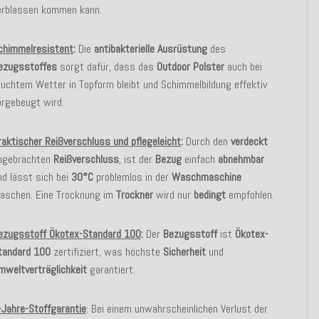
erblassen kommen kann.
chimmelresistent
:
Die
antibakterielle
Ausrüstung
des
ezugsstoffes
sorgt dafür, dass das
Outdoor Polster
auch bei
euchtem Wetter in Topform bleibt und Schimmelbildung effektiv
orgebeugt wird.
raktischer Reißverschluss und pflegeleicht
:
Durch den
verdeckt
ngebrachten
Reißverschluss
, ist der
Bezug
einfach
abnehmbar
nd lässt sich bei
30°C
problemlos in der
Waschmaschine
aschen. Eine Trocknung im
Trockner
wird nur
bedingt
empfohlen.
ezugsstoff Ökotex-
Standard 100
:
Der
Bezugsstoff
ist
Ökotex-
tandard 100
zertifiziert, was höchste
Sicherheit
und
mweltverträglichkeit
garantiert.
-
Jahre-Stoffgarantie
: Bei einem unwahrscheinlichen Verlust der