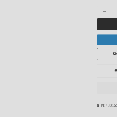
Si

GTIN
40015