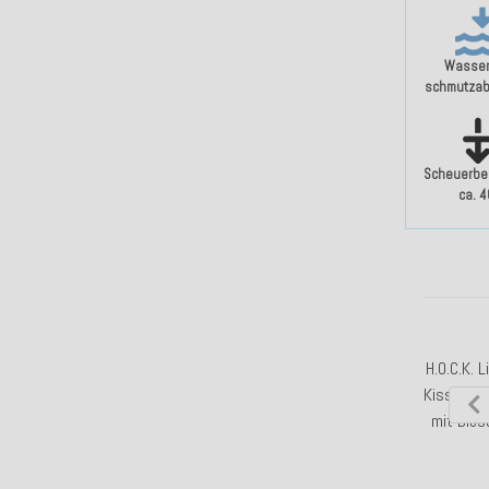
Wasser
schmutza
Scheuerbe
ca. 
H.O.C.K. 
Kissen
5
mit Bies