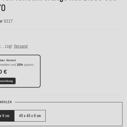
70
er
9317
. , zzgl.
Versand
ter Vorteil
nmelden und
10%
sparen:
0 €
nmeldung
WÄHLEN
 x 6 cm
45 x 45 x 6 cm