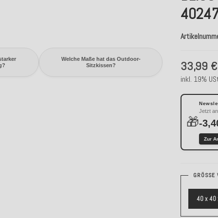
4024
Artikelnumm
starker
Welche Maße hat das Outdoor-
33,99 €
g?
Sitzkissen?
inkl. 19% USt
Newslet
Jetzt a
🎁
-3,4
Zur A
GRÖSSE 
40 x 40