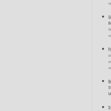
v
S
B
f
v
P
a
u
w
B
S
U
5