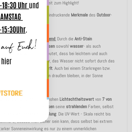
sen
„
Linocea
“ wird jede Auszeit zum Highlight!
ht überzeugt? Hier sind beeindruckende
Merkmale
des
Outdoor
-
sens
, um Sie zu überzeugen:
asser- und schmutzabweisend:
Durch die
Anti-Stain
eschichtung
ist das
Sitzkissen
sowohl
wasser
- als auch
chmutzabweisend
. Das bedeutet, dass bei leichtem und auch
ittel-starkem Regenschauer, das Wasser nicht sofort durch das
aterial dringt, sondern
abperlt
. Auch bei einem Starkregen bzw.
auerregen, können die Kissen draußen bleiben, in der Sonne
rocknen Sie sehr schnell.
ichtecht 7 von 8
:
Mit einem hohen
Lichtechtheitswert
von
7 von
behält das
Outdoor
-
Sitzkissen
seine
strahlenden
Farben, selbst
ei
intensiver
Sonneneinstrahlung
. Die UV-Wert - Skala reicht bis
aximal 8, sodass man sicher sein kann, dass selbst bei extrem
tarker Sonneneinwirkung es nur zu einem unmerklichen