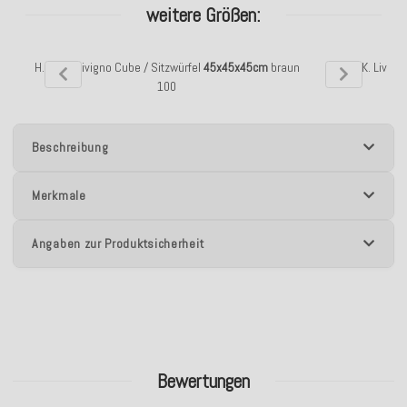
weitere Größen:
H.O.C.K. Livigno Cube / Sitzwürfel
45x45x45cm
braun
H.O.C.K. Livig
100
Beschreibung
Merkmale
Angaben zur Produktsicherheit
Bewertungen