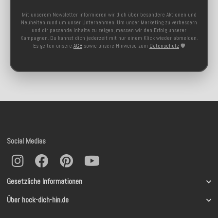
Mit unserem Newsletter informieren wir dich über besondere Aktionen und
Neuheiten rund um unser Unternehmen. Um unser Marketing zu verbessern
und dir passende Inhalte zu zeigen, messen wir den Erfolg unserer
Kampagnen. Du kannst dich jederzeit mit nur einem Klick wieder abmelden.
Es gelten unsere
AGB
sowie unsere Hinweise zum
Datenschutz
🛡️
Social Medias
Gesetzliche Informationen
Über hock-dich-hin.de