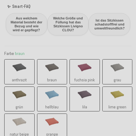
✨ Smart-FAQ
Aus welchem
Welche Größe und
Ist das Sitzkissen
Material besteht der
Füllung hat das
schadstofffrei und
Bezug und wie
Sitzkissen Livigno
umweltfreundlich?
wird er gepflegt?
CLOU?
Farbe
braun
anthrazit
braun
fuchsia pink
grau
anthrazit
braun
fuchsia pink
grau
grün
hellblau
lila
lime green
grün
hellblau
lila
lime green
natur beige
orange
natur beige
orange