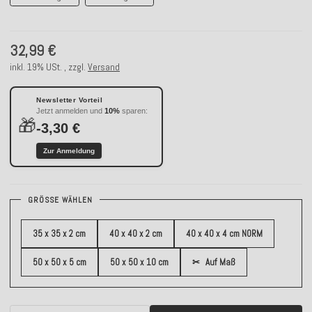
32,99 €
inkl. 19% USt. , zzgl.
Versand
Newsletter Vorteil
Jetzt anmelden und
10%
sparen:
🎁
-3,30 €
Zur Anmeldung
GRÖSSE WÄHLEN
35 x 35 x 2 cm
40 x 40 x 2 cm
40 x 40 x 4 cm NORM
50 x 50 x 5 cm
50 x 50 x 10 cm
✂
Auf Maß