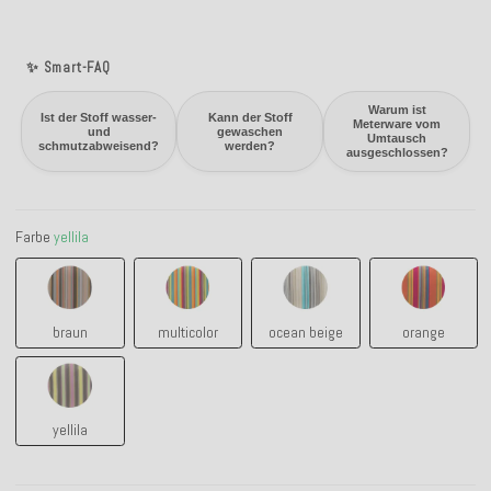
✨ Smart-FAQ
Warum ist
Ist der Stoff wasser-
Kann der Stoff
Meterware vom
und
gewaschen
Umtausch
schmutzabweisend?
werden?
ausgeschlossen?
Farbe
yellila
braun
multicolor
ocean beige
orange
braun
multicolor
ocean beige
orange
yellila
yellila