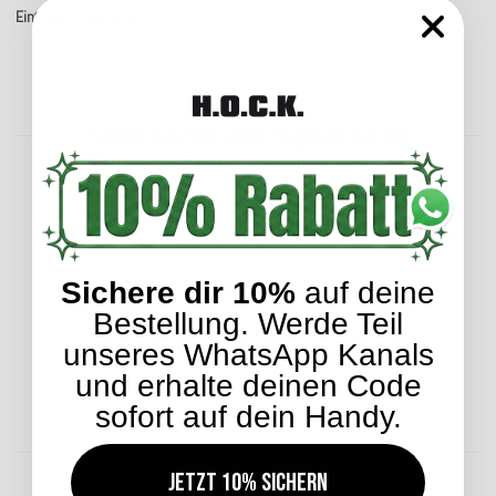
Einträge insgesamt: 5
Kunden kauften dazu folgende Artikel:
Top bewertet
H.O.C.K. Caribe Outdoor Kissen 50x30cm in verschiedenen
Farben
24,99 €
Sichere dir 10%
auf deine
*
Bestellung. Werde Teil
unseres WhatsApp Kanals
und erhalte deinen Code
Lieferzeit: ca. 2-4 Werktage
sofort auf dein Handy.
ENTDECKEN SIE UNSER SORTIMENT
Jetzt 10% sichern