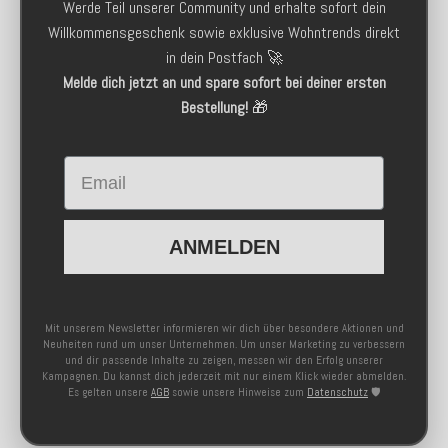
Werde Teil unserer Community und erhalte sofort dein
Willkommensgeschenk sowie exklusive Wohntrends direkt
in dein Postfach 🚀
Melde dich jetzt an und spare sofort bei deiner ersten
Bestellung!
🎁
Email
ANMELDEN
Mit unserem Newsletter informieren wir dich über besondere Aktionen und
Neuheiten rund um unser Unternehmen. Um unser Marketing zu verbessern
und dir passende Inhalte zu zeigen, messen wir den Erfolg unserer
Kampagnen. Du kannst dich jederzeit mit nur einem Klick wieder abmelden.
Es gelten unsere
AGB
sowie unsere Hinweise zum
Datenschutz
🛡️