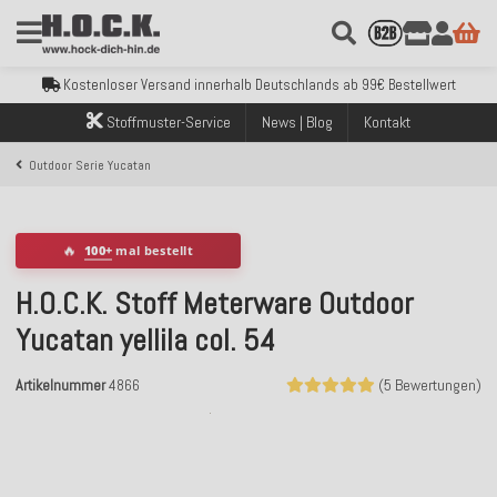
Kostenloser Versand innerhalb Deutschlands ab 99€ Bestellwert
Über 120.000 erfolgreich versendete Bestellungen
Sicher bezahlen mit Klarna, PayPal & Amazon Pay
Stoffmuster-Service
News | Blog
Kontakt
Kostenloser Versand innerhalb Deutschlands ab 99€ Bestellwert
Über 120.000 erfolgreich versendete Bestellungen
Outdoor Serie Yucatan
Sicher bezahlen mit Klarna, PayPal & Amazon Pay
Kostenloser Versand innerhalb Deutschlands ab 99€ Bestellwert
🔥
100+
mal bestellt
H.O.C.K. Stoff Meterware Outdoor
Yucatan yellila col. 54
Artikelnummer
4866
(5 Bewertungen)