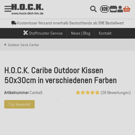
Kostenloser Versand innerhalb Deutschlands ab 99€ Bestellwert
Über 120.000 erfolgreich versendete Bestellungen
Sicher bezahlen mit Klarna, PayPal & Amazon Pay
Stoffmuster-Service
News | Blog
Kontakt
Kostenloser Versand innerhalb Deutschlands ab 99€ Bestellwert
Über 120.000 erfolgreich versendete Bestellungen
Outdoor Serie Caribe
Sicher bezahlen mit Klarna, PayPal & Amazon Pay
Kostenloser Versand innerhalb Deutschlands ab 99€ Bestellwert
H.O.C.K. Caribe Outdoor Kissen
50x30cm in verschiedenen Farben
Artikelnummer
Caribe6
(36 Bewertungen)
Top bewertet