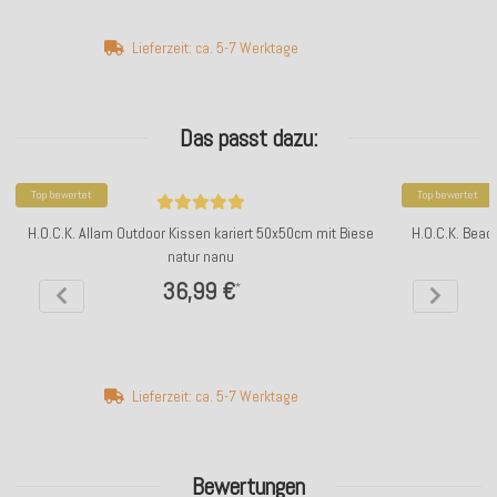
Lieferzeit: ca. 5-7 Werktage
Das passt dazu:
Top bewertet
Top bewertet
H.O.C.K. Allam Outdoor Kissen kariert 50x50cm mit Biese
H.O.C.K. Beac
natur nanu
36,99 €
*
Lieferzeit: ca. 5-7 Werktage
Bewertungen