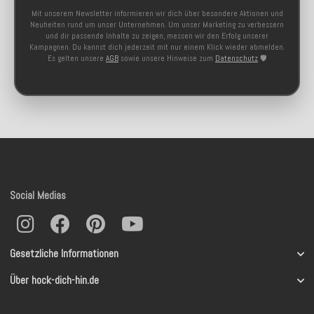
Mit unserem Newsletter informieren wir dich über besondere Aktionen und
Neuheiten rund um unser Unternehmen. Um unser Marketing zu verbessern
und dir passende Inhalte zu zeigen, messen wir den Erfolg unserer
Kampagnen. Du kannst dich jederzeit mit nur einem Klick wieder abmelden.
Es gelten unsere
AGB
sowie unsere Hinweise zum
Datenschutz
🛡️
Social Medias
Gesetzliche Informationen
Über hock-dich-hin.de