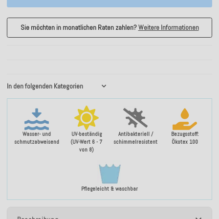
Sie möchten in monatlichen Raten zahlen?
Weitere Informationen
In den folgenden Kategorien
Wasser- und
UV-beständig
Antibakteriell /
Bezugsstoff:
schmutzabweisend
(UV-Wert 6 - 7
schimmelresistent
Ökotex 100
von 8)
Pflegeleicht & waschbar