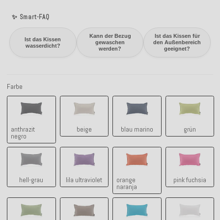
✨ Smart-FAQ
Kann der Bezug
Ist das Kissen für
Ist das Kissen
gewaschen
den Außenbereich
wasserdicht?
werden?
geeignet?
Farbe
anthrazit negro
beige
blau marino
grün
anthrazit
beige
blau marino
grün
negro
hell-grau
lila ultraviolet
orange naranja
pink fuchsi
hell-grau
lila ultraviolet
orange
pink fuchsia
naranja
pistazie
taupe-tabacco
türkis
weiß