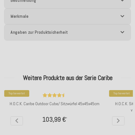
Beschreibung
Merkmale
Angaben zur Produktsicherheit
Weitere Produkte aus der Serie Caribe
Top bewertet
Top bewertet
H.O.C.K. Caribe Outdoor Cube/ Sitzwürfel 45x45x45cm
H.O.C.K. Si
ve
103,99 €
*