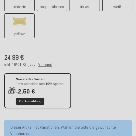
pistazie
taupe-tabacco
türkis
weiß
yellow
yellow
24,99 €
inkl. 19% USt. , zzgl.
Versand
Newsletter Vorteil
Jetzt anmelden und
10%
sparen:
🎁
-2,50 €
Zur Anmeldung
x
Dieser Artikel hat Variationen. Wählen Sie bitte die gewünschte
Variation aus.