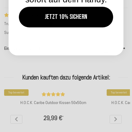
Super Qualität und sehr schnelle…
Jetzt 10% sichern
Trusted Shops Bewertung
Service-Bewertung
Super Qualität und sehr schnelle Lieferung
Einträge 1 – 10 von 36
1
4
Kunden kauften dazu folgende Artikel:
Top bewertet
Top bewertet
H.O.C.K. Caribe Outdoor Kissen 50x50cm
H.O.C.K. Car
29,99 €
*