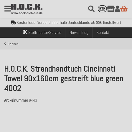
Kostenloser Versand innerhalb Deutschlands ab 99€ Bestellwert
Über 120.000 erfolgreich versendete Bestellungen
Sicher bezahlen mit Klarna, PayPal & Amazon Pay
Kostenloser Versand innerhalb Deutschlands ab 99€ Bestellwert
Über 120.000 erfolgreich versendete Bestellungen
Stoffmuster-Service
News | Blog
Kontakt
Sicher bezahlen mit Klarna, PayPal & Amazon Pay
Kostenloser Versand innerhalb Deutschlands ab 99€ Bestellwert
Decken
H.O.C.K. Strandhandtuch Cincinnati
Towel 90x160cm gestreift blue green
4002
Artikelnummer
6443