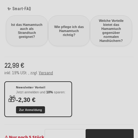
✨ Smart-FAQ
Welche Vorteile
Ist das Hamamtuch
bietet das
Wie pflege ich das
auch als
Hamamtuch
Hamamtuch
Strandtuch
gegenüber
richtig?
geeignet?
normalen
Handtüchern?
22,99 €
inkl. 19% USt. , zzgl.
Versand
Newsletter Vorteil
Jetzt anmelden und
10%
sparen:
🎁
-2,30 €
Zur Anmeldung
⚠️ Nur noch 5 Stück