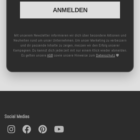
ANMELDEN
Mit unserem Newsletter informieren wir dich über besondere Aktionen und
Neuheiten rund um unser Unternehmen. Um unser Marketing zu verbessern
und dir passende Inhalte zu zeigen, messen wir den Erfolg unserer
Kampagnen. Du kannst dich jederzeit mit nur einem Klick wieder abmelden.
Es gelten unsere
AGB
sowie unsere Hinweise zum
Datenschutz
🛡️
Social Medias