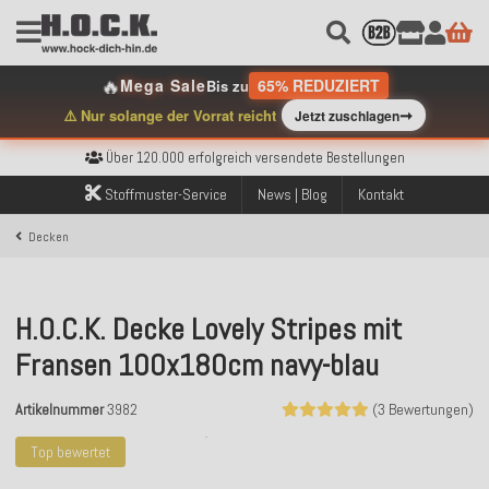
🔥
Mega Sale
65% REDUZIERT
Bis zu
➞
⚠️ Nur solange der Vorrat reicht
Jetzt zuschlagen
Kostenloser Versand innerhalb Deutschlands ab 99€ Bestellwert
Über 120.000 erfolgreich versendete Bestellungen
Sicher bezahlen mit Klarna, PayPal & Amazon Pay
Kostenloser Versand innerhalb Deutschlands ab 99€ Bestellwert
Stoffmuster-Service
News | Blog
Kontakt
Über 120.000 erfolgreich versendete Bestellungen
Sicher bezahlen mit Klarna, PayPal & Amazon Pay
Decken
Kostenloser Versand innerhalb Deutschlands ab 99€ Bestellwert
H.O.C.K. Decke Lovely Stripes mit
Fransen 100x180cm navy-blau
Artikelnummer
3982
(3 Bewertungen)
Top bewertet