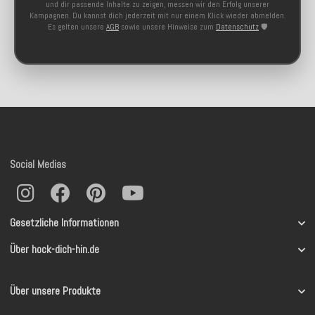
und dir passende Inhalte zu zeigen, messen wir den Erfolg unserer
Kampagnen. Du kannst dich jederzeit mit nur einem Klick wieder abmelden.
Es gelten unsere
AGB
sowie unsere Hinweise zum
Datenschutz
🛡️
Social Medias
Gesetzliche Informationen
Über hock-dich-hin.de
Über unsere Produkte