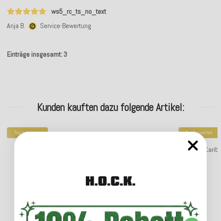
ws5_rc_ts_no_text
Anja B.
Service-Bewertung
Einträge insgesamt: 3
Kunden kauften dazu folgende Artikel:
Top bewertet
Top bewertet
H.O.C.K. Caribe Outdoor Kissen 50x50cm
H.O.C.K. Cari
29,99 €
*