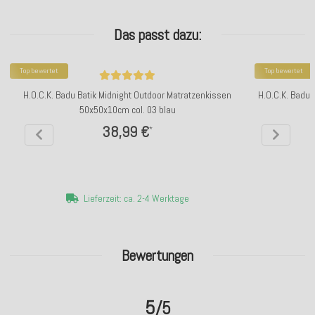
Das passt dazu:
Top bewertet
Top bewertet
H.O.C.K. Badu Batik Midnight Outdoor Matratzenkissen
H.O.C.K. Badu 
50x50x10cm col. 03 blau
38,99 €
*
Lieferzeit: ca. 2-4 Werktage
Bewertungen
5
/5