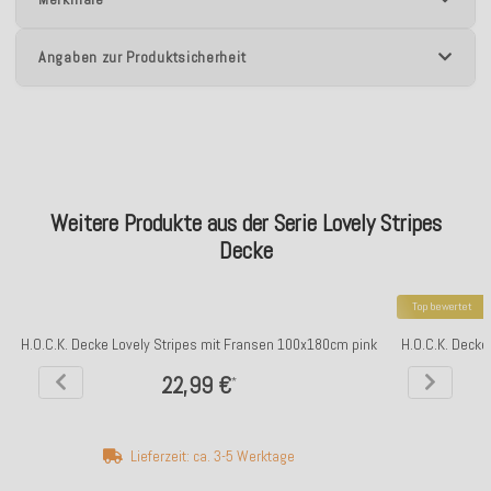
Angaben zur Produktsicherheit
Weitere Produkte aus der Serie Lovely Stripes
Decke
Top bewertet
H.O.C.K. Decke Lovely Stripes mit Fransen 100x180cm pink
H.O.C.K. Decke
22,99 €
*
Lieferzeit: ca. 3-5 Werktage