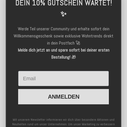
DEIN 10% GUTSCHEIN WARTET!
✨
Werde Teil unserer Community und erhalte sofort dein
Willkommensgeschenk sowie exklusive Wohntrends direkt
in dein Postfach 🚀
Melde dich jetzt an und spare sofort bei deiner ersten
Bestellung!
🎁
Email
ANMELDEN
Mit unserem Newsletter informieren wir dich über besondere Aktionen und
Neuheiten rund um unser Unternehmen. Um unser Marketing zu verbessern