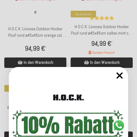
Top bewertet
H.O.C.K. Linocea Outdoor Hocker
H.O.C.K. Linocea Outdoor Hocker
Pouf rund ø45x45cm salbei mint col.
Pouf rund ø45x45cm orange col.
402477
402470
94,99 €
*
94,99 €
*
Kunden-Favorit
In den Warenkorb
In den Warenkorb
Lieferzeit: ca. 14 Werktage
Lieferzeit: ca. 14 Werktage
Top bewertet
Top bewertet
H.O.C.K. Palm tree Hocker rund
H.O.C.K. Palm tree Hocker rund
Ø45x45cm grau anthrazit Palmen
Ø45x45cm grün Palmen
89,00 €
89,00 €
*
*
Kunden-Favorit
Kunden-Favorit
In den Warenkorb
In den Warenkorb