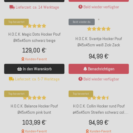
Bald wieder verfügbar
Lieferzeit: ca. 14 Werktage
Top bewertet
Bald wieder da
H.O.C.K. Magic Dots Hocker Pouf
H.O.C.K. Svantje Hocker Pouf
Ø45x45cm schwarz beige
Ø45x45cm weiß Zick-Zack
129,00 €
*
94,99 €
*
Kunden-Favorit
In den Warenkorb
Benachrichtigen
Lieferzeit: ca. 5-7 Werktage
Bald wieder verfügbar
Top bewertet
Top bewertet
H.O.C.K. Balance Hocker Pouf
H.O.C.K. Collin Hocker rund Pouf
Ø45x45cm pink bunt
ø45x45cm Streifen schwarz col.
193015
103,99 €
94,99 €
*
*
Kunden-Favorit
Kunden-Favorit