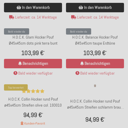
In den Warenkorb
In den Warenkorb
Lieferzeit: ca. 14 Werktage
Lieferzeit: ca. 14 Werktage
Bald wieder da
Bald wieder da
H.O.C.K. Glam Hocker Pouf
H.O.C.K. Balance Hocker Pouf
Ø45x45cm dots pink terra bunt
Ø45x45cm taupe Erdtöne
103,99 €
103,99 €
*
*
Benachrichtigen
Benachrichtigen
Bald wieder verfügbar
Bald wieder verfügbar
Top bewertet
H.O.C.K. Collin Hocker rund Pouf
H.O.C.K. Collin Hocker rund Pouf
ø45x45cm Streifen olive col. 193010
ø45x45cm Streifen schlamm braun
col. 193004
94,99 €
*
94,99 €
*
Kunden-Favorit