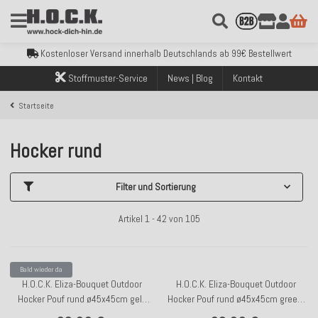
Kostenloser Versand innerhalb Deutschlands ab 99€ Bestellwert
Über 120.000 erfolgreich versendete Bestellungen
Sicher bezahlen mit Klarna, PayPal & Amazon Pay
Stoffmuster-Service
News | Blog
Kontakt
Kostenloser Versand innerhalb Deutschlands ab 99€ Bestellwert
Über 120.000 erfolgreich versendete Bestellungen
Startseite
Sicher bezahlen mit Klarna, PayPal & Amazon Pay
Kostenloser Versand innerhalb Deutschlands ab 99€ Bestellwert
Hocker rund
Filter und Sortierung
Artikel 1 - 42 von 105
Bald wieder da
H.O.C.K. Eliza-Bouquet Outdoor
H.O.C.K. Eliza-Bouquet Outdoor
Hocker Pouf rund ø45x45cm gelb
Hocker Pouf rund ø45x45cm green-
Blumen-Motiv
berry floral