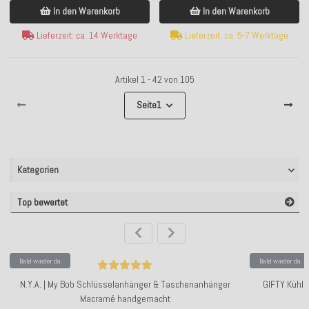
In den Warenkorb
In den Warenkorb
Lieferzeit: ca. 5-7 Werktage
Lieferzeit: ca. 14 Werktage
Artikel 1 - 42 von 105
Seite
1
Kategorien
Top bewertet
Bald wieder da
Bald wieder da
N.Y.A. | My Bob Schlüsselanhänger & Taschenanhänger
GIFTY Kühlm
Macramé handgemacht