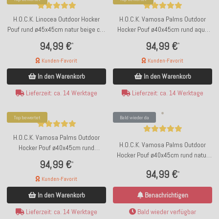
H.O.C.K. Linocea Outdoor Hocker
H.O.C.K. Vamosa Palms Outdoor
Pouf rund ø45x45cm natur beige col.
Hocker Pouf ø40x45cm rund aqua
404519
türkis-green Palmen
94,99 €
94,99 €
*
*
Kunden-Favorit
Kunden-Favorit
In den Warenkorb
In den Warenkorb
Lieferzeit: ca. 14 Werktage
Lieferzeit: ca. 14 Werktage
Top bewertet
Bald wieder da
H.O.C.K. Vamosa Palms Outdoor
H.O.C.K. Vamosa Palms Outdoor
Hocker Pouf ø40x45cm rund
Hocker Pouf ø40x45cm rund natur
maisgelb Palmen
94,99 €
*
taupe Palmen
94,99 €
*
Kunden-Favorit
In den Warenkorb
Benachrichtigen
Lieferzeit: ca. 14 Werktage
Bald wieder verfügbar