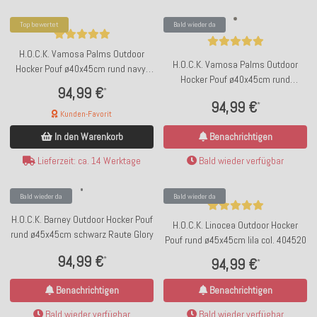
Top bewertet
Bald wieder da
H.O.C.K. Vamosa Palms Outdoor
H.O.C.K. Vamosa Palms Outdoor
Hocker Pouf ø40x45cm rund navy-
Hocker Pouf ø40x45cm rund
blau Palmen
94,99 €
*
schwarz Palmen
94,99 €
*
Kunden-Favorit
In den Warenkorb
Benachrichtigen
Lieferzeit: ca. 14 Werktage
Bald wieder verfügbar
Bald wieder da
Bald wieder da
H.O.C.K. Barney Outdoor Hocker Pouf
H.O.C.K. Linocea Outdoor Hocker
rund ø45x45cm schwarz Raute Glory
Pouf rund ø45x45cm lila col. 404520
94,99 €
*
94,99 €
*
Benachrichtigen
Benachrichtigen
Bald wieder verfügbar
Bald wieder verfügbar