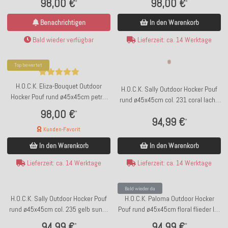
98,00 €
98,00 €
*
*
Benachrichtigen
In den Warenkorb
Bald wieder verfügbar
Lieferzeit: ca. 14 Werktage
Top bewertet
H.O.C.K. Eliza-Bouquet Outdoor
H.O.C.K. Sally Outdoor Hocker Pouf
Hocker Pouf rund ø45x45cm petrol
rund ø45x45cm col. 231 coral lachs
Blumen-Motiv
sunny
98,00 €
*
94,99 €
*
Kunden-Favorit
In den Warenkorb
In den Warenkorb
Lieferzeit: ca. 14 Werktage
Lieferzeit: ca. 14 Werktage
Bald wieder da
H.O.C.K. Sally Outdoor Hocker Pouf
H.O.C.K. Paloma Outdoor Hocker
rund ø45x45cm col. 235 gelb sunny
Pouf rund ø45x45cm floral flieder lila
Leopardenmuster
claro
94,99 €
94,99 €
*
*