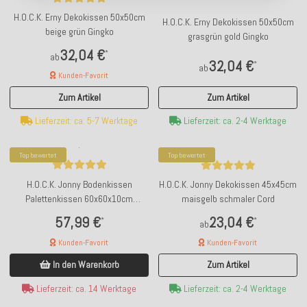
H.O.C.K. Erny Dekokissen 50x50cm
H.O.C.K. Erny Dekokissen 50x50cm
beige grün Gingko
grasgrün gold Gingko
32,04 €
*
ab
32,04 €
*
ab
Kunden-Favorit
Zum Artikel
Zum Artikel
Lieferzeit: ca. 2-4 Werktage
Lieferzeit: ca. 5-7 Werktage
Top bewertet
Top bewertet
H.O.C.K. Jonny Bodenkissen
H.O.C.K. Jonny Dekokissen 45x45cm
Palettenkissen 60x60x10cm
maisgelb schmaler Cord
maisgelb schmaler Cord
57,99 €
23,04 €
*
*
ab
Kunden-Favorit
Kunden-Favorit
In den Warenkorb
Zum Artikel
Lieferzeit: ca. 14 Werktage
Lieferzeit: ca. 2-4 Werktage