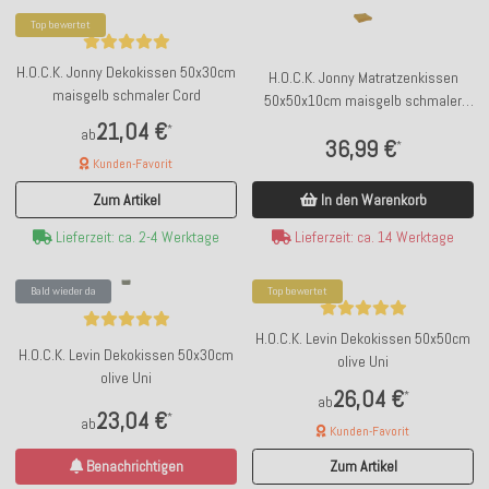
Top bewertet
H.O.C.K. Jonny Dekokissen 50x30cm
H.O.C.K. Jonny Matratzenkissen
maisgelb schmaler Cord
50x50x10cm maisgelb schmaler
Cord
21,04 €
*
ab
36,99 €
*
Kunden-Favorit
In den Warenkorb
Zum Artikel
Lieferzeit: ca. 14 Werktage
Lieferzeit: ca. 2-4 Werktage
Bald wieder da
Top bewertet
H.O.C.K. Levin Dekokissen 50x50cm
H.O.C.K. Levin Dekokissen 50x30cm
olive Uni
olive Uni
26,04 €
*
ab
23,04 €
*
ab
Kunden-Favorit
Benachrichtigen
Zum Artikel