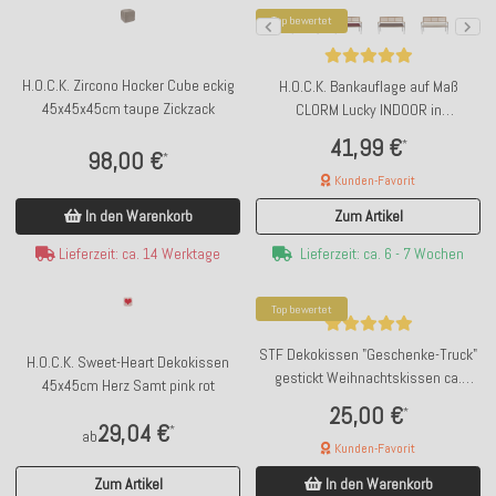
Top bewertet
H.O.C.K. Zircono Hocker Cube eckig
H.O.C.K. Bankauflage auf Maß
45x45x45cm taupe Zickzack
CLORM Lucky INDOOR in
verschiedenen Größen und Farben
41,99 €
*
98,00 €
*
Kunden-Favorit
In den Warenkorb
Zum Artikel
Lieferzeit: ca. 14 Werktage
Lieferzeit: ca. 6 - 7 Wochen
Top bewertet
STF Dekokissen "Geschenke-Truck"
H.O.C.K. Sweet-Heart Dekokissen
gestickt Weihnachtskissen ca.
45x45cm Herz Samt pink rot
55x35cm
25,00 €
*
29,04 €
*
ab
Kunden-Favorit
Zum Artikel
In den Warenkorb