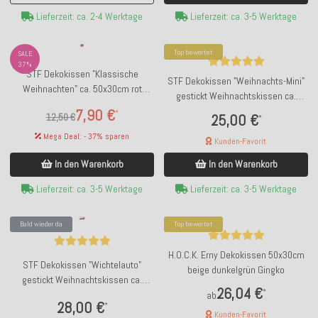
Lieferzeit: ca. 2-4 Werktage
Lieferzeit: ca. 3-5 Werktage
Top bewertet
SALE
37%
STF Dekokissen "Klassische
STF Dekokissen "Weihnachts-Mini"
Weihnachten" ca. 50x30cm rot
gestickt Weihnachtskissen ca.
Samtkissen
45x45cm
7,90 €
*
12,50 €
25,00 €
*
Mega Deal: - 37% sparen
Kunden-Favorit
In den Warenkorb
In den Warenkorb
Lieferzeit: ca. 3-5 Werktage
Lieferzeit: ca. 3-5 Werktage
Bald wieder da
Top bewertet
H.O.C.K. Erny Dekokissen 50x30cm
STF Dekokissen "Wichtelauto"
beige dunkelgrün Gingko
gestickt Weihnachtskissen ca.
26,04 €
*
60x40cm
ab
28,00 €
*
Kunden-Favorit