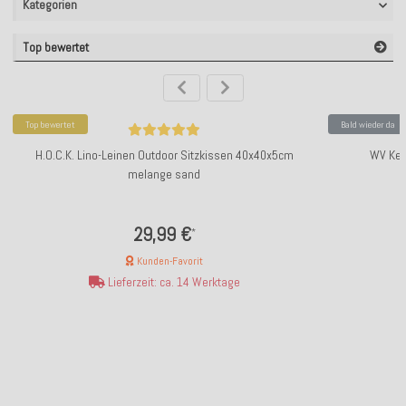
Kategorien
Top bewertet
Top bewertet
Bald wieder da
H.O.C.K. Lino-Leinen Outdoor Sitzkissen 40x40x5cm
WV Ker
melange sand
29,99 €
*
Kunden-Favorit
Lieferzeit: ca. 14 Werktage