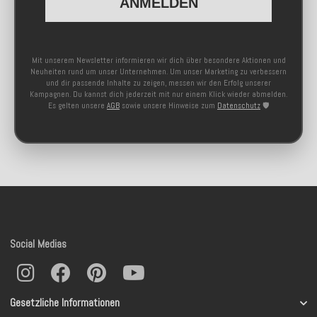
ANMELDEN
Mit unserem Newsletter informieren wir dich über besondere Aktionen und
Neuheiten rund um unser Unternehmen. Um unser Marketing zu verbessern
und dir passende Inhalte zu zeigen, messen wir den Erfolg unserer
Kampagnen. Du kannst dich jederzeit mit nur einem Klick wieder abmelden.
Es gelten unsere
AGB
sowie unsere Hinweise zum
Datenschutz
🛡️
Social Medias
Gesetzliche Informationen