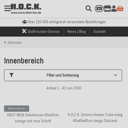
Kostenloser Versand innerhalb Deutschlands ab 99€ Bestellwert
Über 120.000 erfolgreich versendete Bestellungen
Sicher bezahlen mit Klarna, PayPal & Amazon Pay
Stoffmuster-Service
News | Blog
Kontakt
Kostenloser Versand innerhalb Deutschlands ab 99€ Bestellwert
Über 120.000 erfolgreich versendete Bestellungen
Startseite
Sicher bezahlen mit Klarna, PayPal & Amazon Pay
Kostenloser Versand innerhalb Deutschlands ab 99€ Bestellwert
Innenbereich
Filter und Sortierung
Artikel 1 - 42 von 1500
Bald wieder da
H.O.C.K. Zircono Hocker Cube eckig
KRST IBIZA Dekokissen 60x40cm
45x45x45cm beige Zickzack
orange mit rosa Schrift