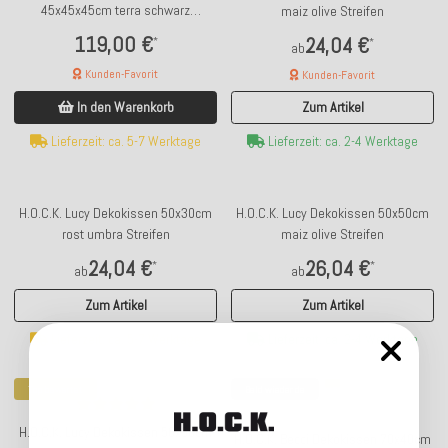
45x45x45cm terra schwarz
maiz olive Streifen
Einzelstreifen
119,00 €
24,04 €
*
*
ab
Kunden-Favorit
Kunden-Favorit
In den Warenkorb
Zum Artikel
Lieferzeit: ca. 5-7 Werktage
Lieferzeit: ca. 2-4 Werktage
H.O.C.K. Lucy Dekokissen 50x30cm
H.O.C.K. Lucy Dekokissen 50x50cm
rost umbra Streifen
maiz olive Streifen
24,04 €
26,04 €
*
*
ab
ab
Zum Artikel
Zum Artikel
Lieferzeit: ca. 5-7 Werktage
Lieferzeit: ca. 2-4 Werktage
Top bewertet
Bald wieder da
H.O.C.K. Lucy Dekokissen 50x50cm
H.O.C.K. Becci Dekokissen 70x40cm