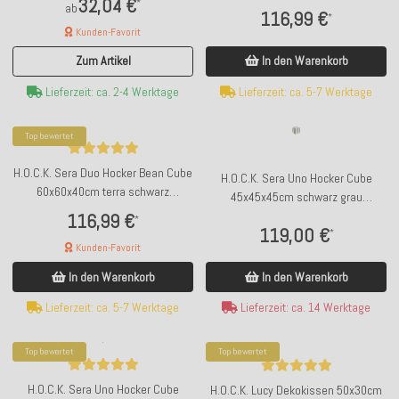
32,04 €
*
ab
116,99 €
*
Kunden-Favorit
In den Warenkorb
Zum Artikel
Lieferzeit: ca. 5-7 Werktage
Lieferzeit: ca. 2-4 Werktage
Top bewertet
H.O.C.K. Sera Duo Hocker Bean Cube
H.O.C.K. Sera Uno Hocker Cube
60x60x40cm terra schwarz
45x45x45cm schwarz grau
Doppelstreifen
Einzelstreifen
116,99 €
*
119,00 €
*
Kunden-Favorit
In den Warenkorb
In den Warenkorb
Lieferzeit: ca. 14 Werktage
Lieferzeit: ca. 5-7 Werktage
Top bewertet
Top bewertet
H.O.C.K. Sera Uno Hocker Cube
H.O.C.K. Lucy Dekokissen 50x30cm