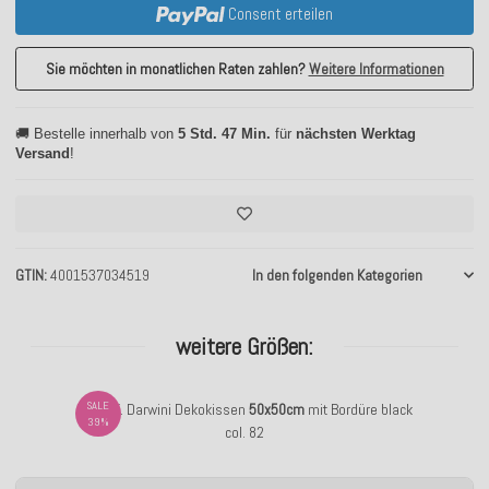
Consent erteilen
Sie möchten in monatlichen Raten zahlen?
Weitere Informationen
🚚 Bestelle innerhalb von
5 Std. 47 Min.
für
nächsten Werktag
Versand
!
GTIN
4001537034519
In den folgenden Kategorien
weitere Größen:
SALE
H.O.C.K. Darwini Dekokissen
50x50cm
mit Bordüre black
39%
col. 82