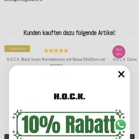
Kunden kauften dazu folgende Artikel:
Top bewertet
SALE
39%
H.O.C.K. Black Swan Wendekissen mit Biese 50x50cm col.
H.O.C.K. Darwi
450050
33,99 €
*
ab
Lieferzeit: ca. 5-7 Werktage
ENTDECKEN SIE UNSER SORTIMENT