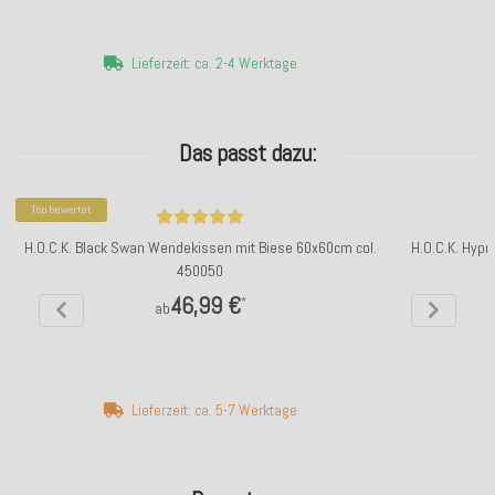
Lieferzeit: ca. 2-4 Werktage
Das passt dazu:
Top bewertet
H.O.C.K. Black Swan Wendekissen mit Biese 60x60cm col.
H.O.C.K. Hyp
450050
46,99 €
*
ab
Lieferzeit: ca. 5-7 Werktage