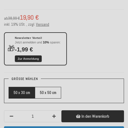
19,90 €
ab
38,99 €
inkl. 19% USt. , zzgl.
Versand
Newsletter Vorteil
Jetzt anmelden und
10%
sparen:
🎁
-1,99 €
Zur Anmeldung
GRÖSSE WÄHLEN
50 x 30 cm
50 x 50 cm
In den Warenkorb