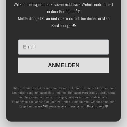
Willkommensgeschenk sowie exklusive Wohntrends direkt
in dein Postfach 🚀
Melde dich jetzt an und spare sofort bei deiner ersten
Bestellung!
🎁
Email
ANMELDEN
Mit unserem Newsletter informieren wir dich über besondere Aktionen und
Neuheiten rund um unser Unternehmen. Um unser Marketing zu verbessern
und dir passende Inhalte zu zeigen, messen wir den Erfolg unserer
Kampagnen. Du kannst dich jederzeit mit nur einem Klick wieder abmelden.
Es gelten unsere
AGB
sowie unsere Hinweise zum
Datenschutz
🛡️