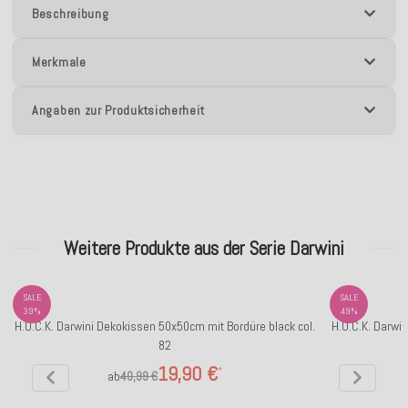
Beschreibung
Merkmale
Angaben zur Produktsicherheit
Weitere Produkte aus der Serie Darwini
SALE
SALE
39%
49%
H.O.C.K. Darwini Dekokissen 50x50cm mit Bordüre black col.
H.O.C.K. Darwi
82
19,90 €
*
ab
40,99 €