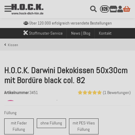
Kostenloser Versand innerhalb Deutschlands ab 99€ Bestellwert
Über 120.000 erfolgreich versendete Bestellungen
Sicher bezahlen mit Klarna, PayPal & Amazon Pay
Stoffmuster-Service
News | Blog
Kontakt
Kostenloser Versand innerhalb Deutschlands ab 99€ Bestellwert
Über 120.000 erfolgreich versendete Bestellungen
Kissen
Sicher bezahlen mit Klarna, PayPal & Amazon Pay
Kostenloser Versand innerhalb Deutschlands ab 99€ Bestellwert
H.O.C.K. Darwini Dekokissen 50x30cm
mit Bordüre black col. 82
Artikelnummer
3451
(1 Bewertungen)
SALE
49%
Füllung
ohne Füllung
mit Feder
ohne Füllung
mit PES-Vlies
mit Feder Füllung
mit PES-Vlies Füllung
Füllung
Füllung