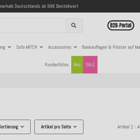
folgreich versendete Bestellungen
 mit Klarna, PayPal & Amazon Pay
nerhalb Deutschlands ab 99€ Bestellwert
folgreich versendete Bestellungen
 mit Klarna, PayPal & Amazon Pay
nerhalb Deutschlands ab 99€ Bestellwert
ing
Sofa MITCH
Accessoires
Bankauflagen & Polster auf M
Kundenfotos
Neu
SALE
Sortierung
Artikel pro Seite
Artikel 1 -