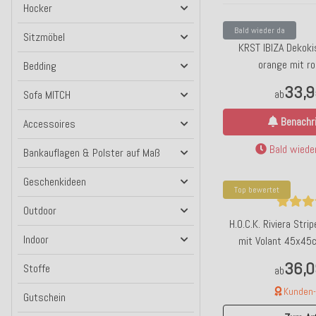
Hocker
Bald wieder da
Sitzmöbel
KRST IBIZA Dekok
orange mit ro
Bedding
33,9
ab
Sofa MITCH
Benachri
Accessoires
Bald wieder
Bankauflagen & Polster auf Maß
Geschenkideen
Top bewertet
Outdoor
H.O.C.K. Riviera Str
Indoor
mit Volant 45x45
Streifen Rüs
36,0
Stoffe
ab
Kunden-F
Gutschein