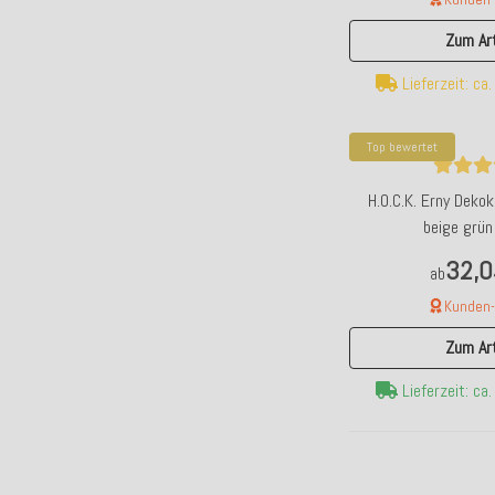
Zum Art
Lieferzeit: ca
Top bewertet
H.O.C.K. Erny Dek
beige grün
32,0
ab
Kunden-F
Zum Art
Lieferzeit: ca