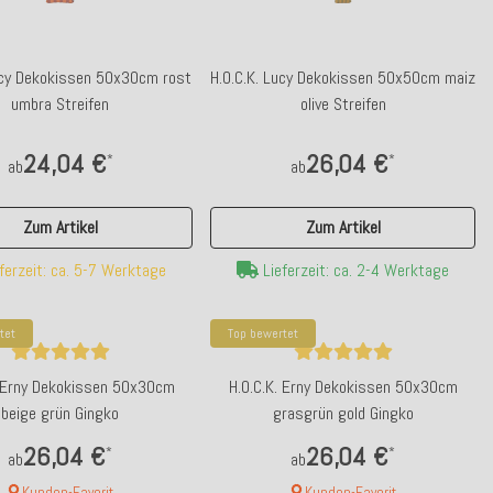
ucy Dekokissen 50x30cm rost
H.O.C.K. Lucy Dekokissen 50x50cm maiz
umbra Streifen
olive Streifen
24,04 €
26,04 €
*
*
ab
ab
Zum Artikel
Zum Artikel
ferzeit: ca. 5-7 Werktage
Lieferzeit: ca. 2-4 Werktage
tet
Top bewertet
. Erny Dekokissen 50x30cm
H.O.C.K. Erny Dekokissen 50x30cm
beige grün Gingko
grasgrün gold Gingko
26,04 €
26,04 €
*
*
ab
ab
Kunden-Favorit
Kunden-Favorit