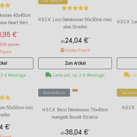
Top bewertet
dekissen 40x40cm
H.O.C.K. Lucy Dekokissen 50x30cm maiz
H.O.C.K. L
deaux Heart Herz
olive Streifen
,95 €
*
24,04 €
*
ab
 21% sparen
Kunden-Favorit
avorit
Zum Artikel
ikel
Lie
Lieferzeit: ca. 2-4 Werktage
. 2-4 Werktage
Bald wieder da
Top bewer
ssen 50x50cm rost
H.O.C.K
H.O.C.K. Becci Dekokissen 70x40cm
reifen
maisgelb Bouclé-Struktur
4 €
*
36,04 €
*
ab
avorit