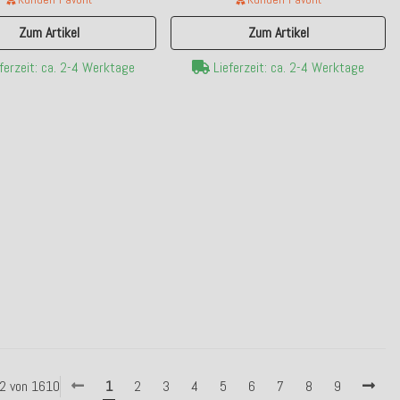
Zum Artikel
Zum Artikel
ferzeit: ca. 2-4 Werktage
Lieferzeit: ca. 2-4 Werktage
 42 von 1610
1
2
3
4
5
6
7
8
9