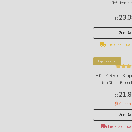
50x50cm bla
23,0
ab
Zum Art
Lieferzeit: ca
Top bewertet
H.O.C.K. Riviera Str
50x30cm Green R
21,9
ab
Kunden-F
Zum Art
Lieferzeit: c