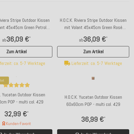
Riviera Stripe Outdoor Kissen
H.O.C.K. Riviera Stripe Outdoor Kissen
ant 45x45cm Green Petrol
mit Volant 45x45cm Green Rosé
reifen Rüschenkissen
Streifen Rüschenkissen
36,09 €
36,09 €
*
*
ab
ab
Zum Artikel
Zum Artikel
ferzeit: ca. 5-7 Werktage
Lieferzeit: ca. 5-7 Werktage
tet
K. Yucatan Outdoor Kissen
H.O.C.K. Yucatan Outdoor Kissen
cm POP - multi col. 429
60x60cm POP - multi col. 429
32,99 €
*
36,99 €
*
Kunden-Favorit