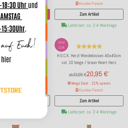
28,00 €
Kunden-Favorit
Benachrichtigen
Zum Artikel
Bald wieder verfügbar
Lieferzeit: ca. 2-4 Werktage
tet
SALE
21%
H.O.C.K. Herzl Wendekissen 40x40cm
. Erny Dekokissen 50x50cm
col. 10 beige / braun Heart Herz
ordeaux gold Gingko
20,95 €
*
ab
33,99 €
32,04 €
*
ab
Mega Deal: - 21% sparen
Kunden-Favorit
Kunden-Favorit
Zum Artikel
Zum Artikel
ferzeit: ca. 2-4 Werktage
Lieferzeit: ca. 2-4 Werktage