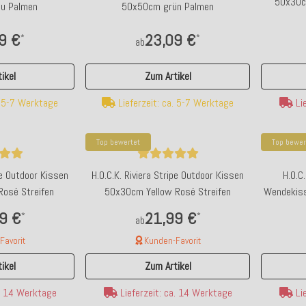
50x30cm
u Palmen
50x50cm grün Palmen
9 €
23,09 €
*
*
ab
ikel
Zum Artikel
. 5-7 Werktage
Lieferzeit: ca. 5-7 Werktage
Lie
Top bewertet
Top bewer
ipe Outdoor Kissen
H.O.C.K. Riviera Stripe Outdoor Kissen
H.O.C.
osé Streifen
50x30cm Yellow Rosé Streifen
Wendekiss
9 €
21,99 €
*
*
ab
avorit
Kunden-Favorit
ikel
Zum Artikel
a. 14 Werktage
Lieferzeit: ca. 14 Werktage
Lie