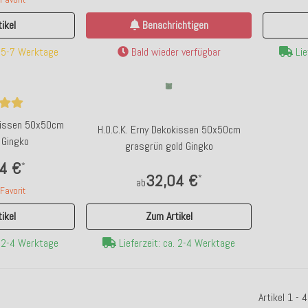
Benachrichtigen
ikel
Bald wieder verfügbar
. 5-7 Werktage
Lie
okissen 50x50cm
H.O.C.K. Erny Dekokissen 50x50cm
 Gingko
grasgrün gold Gingko
4 €
*
32,04 €
*
ab
avorit
Zum Artikel
ikel
Lieferzeit: ca. 2-4 Werktage
. 2-4 Werktage
Artikel 1 -