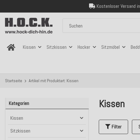
Über 120.000 er
Sicher bezahlen
Kostenloser Versand in
Über 120.000 er
Sicher bezahlen
Kostenloser Versand in
Kissen
Sitzkissen
Hocker
Sitzmöbel
Bedd
Startseite
Artikel mit Produktart: Kissen
Kissen
Kategorien
Kissen
Filter
Sitzkissen