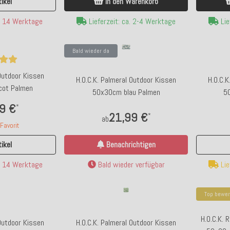
In den Warenkorb
ikel
Lieferzeit: ca. 2-4 Werktage
Lie
a. 14 Werktage
Bald wieder da
 Outdoor Kissen
H.O.C.K. Palmeral Outdoor Kissen
H.O.C.K
cot Palmen
50x30cm blau Palmen
5
Bald wieder da
To
9 €
*
or Sitzkissen CLOU
WV 3-teiliges Tablett-Set Orange mit
H.
21,99 €
*
ab
ulti col. 429
goldener Umrandung
avorit
Benachrichtigen
ikel
 €
19,90 €
*
*
Bald wieder verfügbar
Lie
a. 14 Werktage
avorit
Kunden-Favorit
. 2-4 Werktage
Bald wieder verfügbar
Top bewer
H.O.C.K. 
 Outdoor Kissen
H.O.C.K. Palmeral Outdoor Kissen