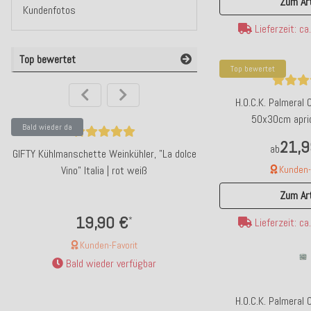
Zum Art
Kundenfotos
Lieferzeit: c
Top bewertet
Top bewertet
H.O.C.K. Palmeral
50x30cm apri
Bald wieder da
Top bewertet
21,9
ab
GIFTY Kühlmanschette Weinkühler, "La dolce
H.O.C.K. Yucatan Outdo
Vino" Italia | rot weiß
50x50x5cm POP - m
Kunden-F
Zum Art
19,90 €
31,99
*
Lieferzeit: c
Kunden-Favorit
Kunden-F
Bald wieder verfügbar
Lieferzeit: ca
H.O.C.K. Palmeral