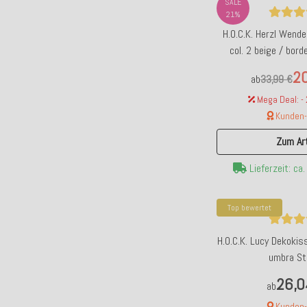
SALE
21%
H.O.C.K. Herzl Wen
col. 2 beige / bor
20
ab
33,99 €
Mega Deal: -
Kunden-F
Zum Art
Lieferzeit: ca
Top bewertet
H.O.C.K. Lucy Dekoki
umbra St
26,0
ab
Kunden-F