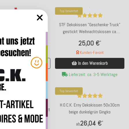
Top bewertet
STF Dekokissen "Geschenke-Truck"
K. Sweet-Heart Dekokissen
gestickt Weihnachtskissen ca.
5cm Herz Samt pink rot
55x35cm
25,00 €
*
29,04 €
*
ab
Kunden-Favorit
Zum Artikel
In den Warenkorb
ferzeit: ca. 2-4 Werktage
Lieferzeit: ca. 3-5 Werktage
er da
Top bewertet
H.O.C.K. Erny Dekokissen 50x30cm
ssen "Wichtelauto" gestickt
beige dunkelgrün Gingko
chtskissen ca. 60x40cm
26,04 €
*
ab
*