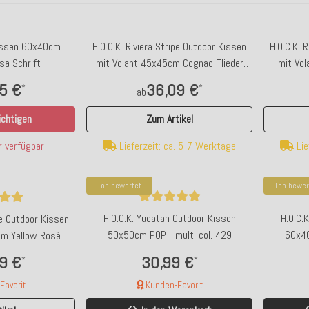
issen 60x40cm
H.O.C.K. Riviera Stripe Outdoor Kissen
H.O.C.K. 
sa Schrift
mit Volant 45x45cm Cognac Flieder
mit Vol
Streifen Rüschenkissen
St
5 €
36,09 €
*
*
ab
chtigen
Zum Artikel
 verfügbar
Lieferzeit: ca. 5-7 Werktage
Lie
Top bewertet
Top bewer
H.O.C.K. Yucatan Outdoor Kissen
H.O.C.
ipe Outdoor Kissen
50x50cm POP - multi col. 429
60x40
cm Yellow Rosé
chenkissen
30,99 €
9 €
*
*
Kunden-Favorit
avorit