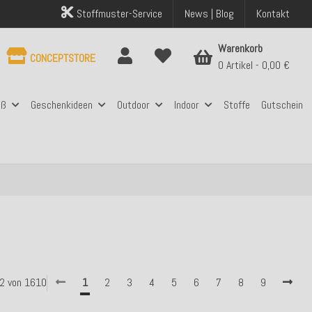
Stoffmuster-Service
News | Blog
Kontakt
Warenkorb
CONCEPTSTORE
0 Artikel
0,00 €
aß
Geschenkideen
Outdoor
Indoor
Stoffe
Gutschein
 42 von 1610
1
2
3
4
5
6
7
8
9