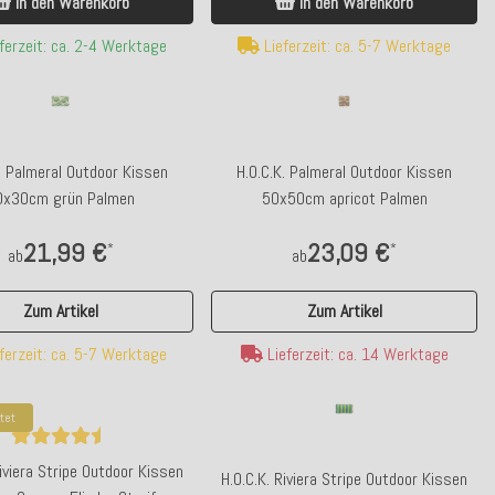
In den Warenkorb
In den Warenkorb
ferzeit: ca. 2-4 Werktage
Lieferzeit: ca. 5-7 Werktage
. Palmeral Outdoor Kissen
H.O.C.K. Palmeral Outdoor Kissen
0x30cm grün Palmen
50x50cm apricot Palmen
p bewertet
Top bewertet
O.C.K. Riviera Stripe Outdoor Sitzkissen
H.O.C.K. Yucatan Outdoor Sitz
21,99 €
23,09 €
*
*
ab
ab
50x50x5cm Yellow Rosé Streifen
40x40x5cm POP - multi c
Zum Artikel
Zum Artikel
34,99 €
29,99 €
*
*
ferzeit: ca. 5-7 Werktage
Lieferzeit: ca. 14 Werktage
Kunden-Favorit
Kunden-Favorit
Lieferzeit: ca. 14 Werktage
Lieferzeit: ca. 2-4 W
tet
Riviera Stripe Outdoor Kissen
H.O.C.K. Riviera Stripe Outdoor Kissen