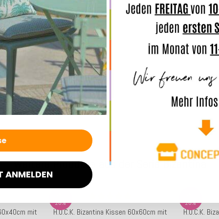
Online z
Sie selb
Merkmal
Angaben
Weitere Produkte aus der Serie Bizantina
T ANMELDEN
SALE
SALE
28%
28%
 60x40cm mit
H.O.C.K. Bizantina Kissen 60x60cm mit
H.O.C.K. Bi