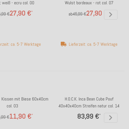
 weiß - ecru col. 00
Wulst bordeaux - rot col. 07
27,90 €
27,90 €
*
*
,99 €
ab
45,99 €
erzeit: ca. 5-7 Werktage
Lieferzeit: ca. 5-7 Werktage
ba Kissen mit Biese 60x40cm
H.O.C.K. Inca Bean Cube Pouf
col. 03
40x40x40cm Streifen natur col. 14
11,90 €
83,99 €
*
*
,99 €