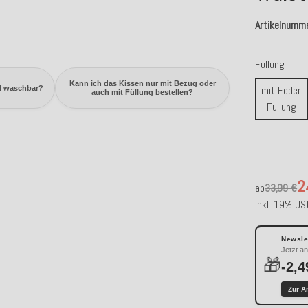
Artikelnumm
Füllung
Kann ich das Kissen nur mit Bezug oder
mit Feder
d waschbar?
auch mit Füllung bestellen?
mi
Füllung
2
ab
33,99 €
inkl. 19% USt
Newslet
Jetzt a
🎁
-2,4
Zur A