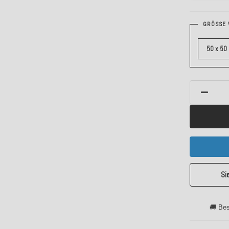
GRÖSSE 
50 x 50
Si
🚚 Bes