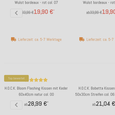
Wulst bordeaux - rot col. 07
Wulst bordeaux - rot
19,90 €
19,9
*
ab
33,99 €
ab
33,99 €
Lieferzeit: ca. 5-7 Werktage
Lieferzeit: ca. 5-
Top bewertet
H.O.C.K. Bloom Flashing Kissen mit Keder
H.O.C.K. Bobetta Kissen
60x40cm natur col. 00
50x30cm Streifen col. 06
28,99 €
21,04 
*
ab
ab