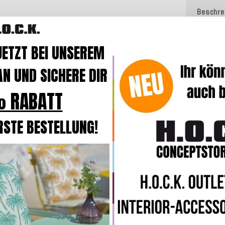
Beschre
Produk
JETZT BEI UNSEREM
Das
kus
N UND SICHERE DIR
Größen u
Das an
 RABATT
rundum
Schmuc
RSTE BESTELLUNG!
Bizantin
aber au
Das Kis
Der Bez
und bei
In der B
komforta