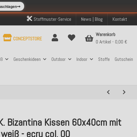
➞
zuschlagen
Stoffmuster-Service
News | Blog
Kontakt
Warenkorb
CONCEPTSTORE
0 Artikel
0,00 €
aß
Geschenkideen
Outdoor
Indoor
Stoffe
Gutschein
.K. Bizantina Kissen 60x40cm mit
weiß - ecru col. 00