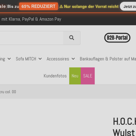
folgreich versendete Bestellungen
ale
|
65% REDUZIERT
|
Bis zu
⚠️ Nur solange der Vorrat reicht
Jetzt 
 mit Klarna, PayPal & Amazon Pay
nerhalb Deutschlands ab 99€ Bestellwert
folgreich versendete Bestellungen
 mit Klarna, PayPal & Amazon Pay
nerhalb Deutschlands ab 99€ Bestellwert
ing
Sofa MITCH
Accessoires
Bankauflagen & Polster auf M
Kundenfotos
Neu
SALE
ru col. 00
H.O.C
Wulst 