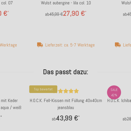
 col. 07
Wulst aubergine - lila col. 10
Wulst
0 €
27,90 €
*
*
ab
45,99 €
ab
45
7 Werktage
Lieferzeit: ca. 5-7 Werktage
Lief
Das passt dazu:
Top bewertet
SALE
42%
 mit Keder
H.O.C.K. Fell-Kissen mit Füllung 40x40cm
H.O.C.K. Ichi
 aqua / weiß
jeansblau
€
43,99 €
*
*
ab
ab
28