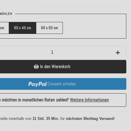
WÄHLEN
 cm
60 x 40 cm
60 x 60 cm
In den Warenkorb
Consent erteilen
e möchten in monatlichen Raten zahlen?
Weitere Informationen
telle innerhalb von
11 Std. 35 Min.
für
nächsten Werktag Versand
!