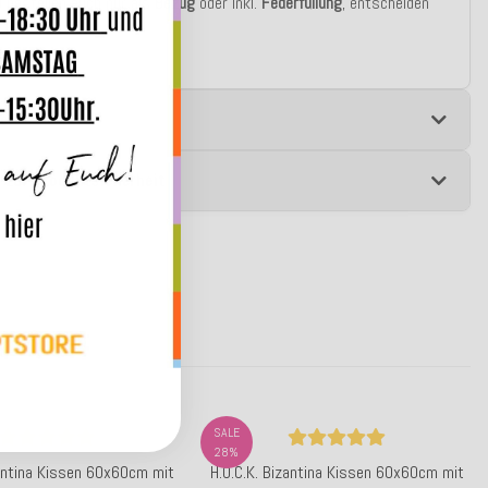
u bestellen auch nur als
Bezug
oder inkl.
Federfüllung
, entscheiden
st!
e
 zur Produktsicherheit
SALE
28%
zantina Kissen 60x60cm mit
H.O.C.K. Bizantina Kissen 60x60cm mit