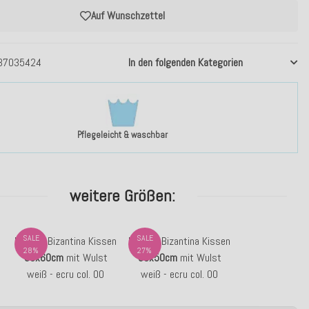
Auf Wunschzettel
37035424
In den folgenden Kategorien
Pflegeleicht & waschbar
weitere Größen:
SALE
SALE
H.O.C.K. Bizantina Kissen
H.O.C.K. Bizantina Kissen
28%
27%
60x60cm
mit Wulst
50x50cm
mit Wulst
weiß - ecru col. 00
weiß - ecru col. 00