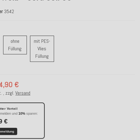
er
3542
ohne
mit PES-
t Feder Füllung
ohne Füllung
Füllung
Vlies
mit PES-Vlies Füllung
Füllung
4,90 €
. , zzgl.
Versand
ter Vorteil
nmelden und
10%
sparen:
9 €
nmeldung