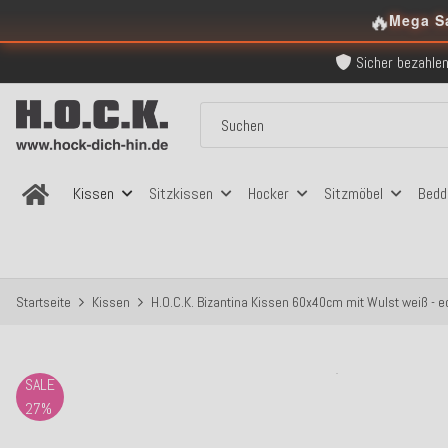
Über 120.000 er
🔥
Mega S
Sicher bezahlen
Kostenloser Versand in
Über 120.000 er
Sicher bezahlen
Kostenloser Versand in
Kissen
Sitzkissen
Hocker
Sitzmöbel
Bedd
Startseite
Kissen
H.O.C.K. Bizantina Kissen 60x40cm mit Wulst weiß - ec
SALE
27%