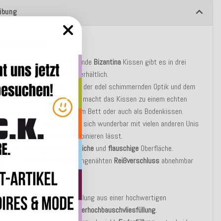
ibung
tbeschreibung
chelige
und leicht schimmernde
Bizantina
Kissen gibt es in drei
nd ist in über zehn Farben erhältlich.
gesagte
Velours Material
mit der edel schimmernden Optik und dem
 abgestepptem
breiten Rand
macht das Kissen zu einem echten
kstück
, ob auf dem Sofa, dem Bett oder auch als Bodenkissen.
a ist ein
Basic Kissen
, dass sich wunderbar mit vielen anderen Unis
ch gemusterten Kissen kombinieren lässt.
sen hat eine
angenehme
,
weiche
und
flauschige
Oberfläche.
ug ist mit einem verdeckt eingenähten
Reißverschluss
abnehmbar
30°C
waschbar.
asic Variante besteht die Füllung aus einer hochwertigen
blen silikonisierten
Polyesterhochbauschvliesfüllung
.