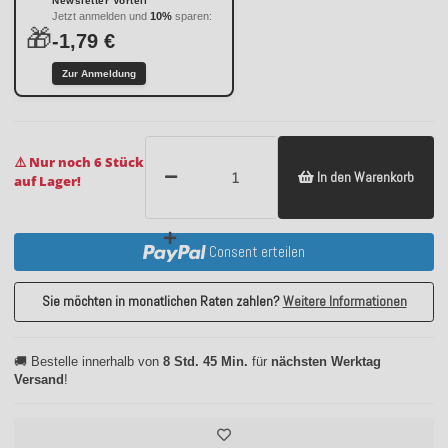
Newsletter Vorteil
Jetzt anmelden und
10%
sparen:
🎁
-1,79 €
Zur Anmeldung
⚠️ Nur noch 6 Stück
In den Warenkorb
auf Lager!
Consent erteilen
Sie möchten in monatlichen Raten zahlen?
Weitere Informationen
🚚 Bestelle innerhalb von
8 Std. 45 Min.
für
nächsten Werktag
Versand
!