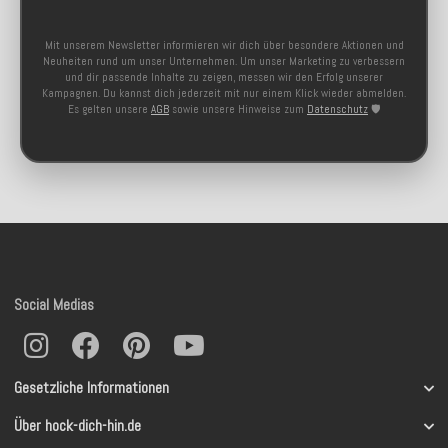
Mit unserem Newsletter informieren wir dich über besondere Aktionen und
Neuheiten rund um unser Unternehmen. Um unser Marketing zu verbessern
und dir passende Inhalte zu zeigen, messen wir den Erfolg unserer
Kampagnen. Du kannst dich jederzeit mit nur einem Klick wieder abmelden.
Es gelten unsere
AGB
sowie unsere Hinweise zum
Datenschutz
🛡️
Social Medias
Gesetzliche Informationen
Über hock-dich-hin.de