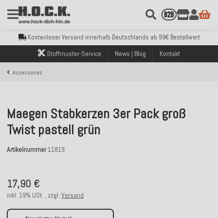
Kostenloser Versand innerhalb Deutschlands ab 99€ Bestellwert
Über 120.000 erfolgreich versendete Bestellungen
Sicher bezahlen mit Klarna, PayPal & Amazon Pay
Kostenloser Versand innerhalb Deutschlands ab 99€ Bestellwert
Über 120.000 erfolgreich versendete Bestellungen
Stoffmuster-Service
News | Blog
Kontakt
Sicher bezahlen mit Klarna, PayPal & Amazon Pay
Kostenloser Versand innerhalb Deutschlands ab 99€ Bestellwert
Accessoires
Maegen Stabkerzen 3er Pack groß
Twist pastell grün
Artikelnummer
11819
17,90 €
inkl. 19% USt. , zzgl.
Versand