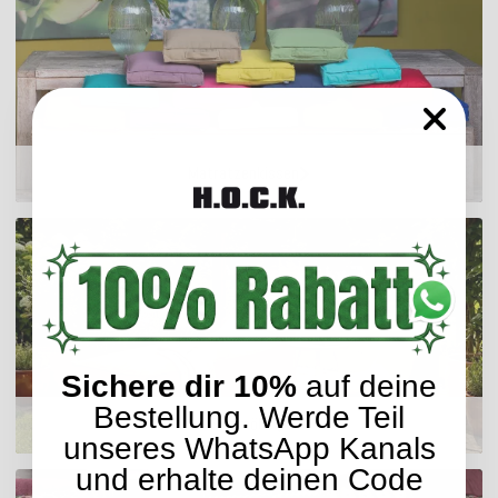
Matratzenkissen
Sichere dir 10%
auf deine
Bestellung. Werde Teil
Sitzmöbel
unseres WhatsApp Kanals
und erhalte deinen Code