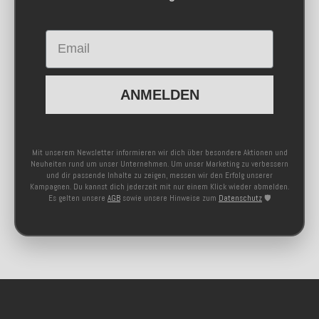
Email
ANMELDEN
Mit unserem Newsletter informieren wir dich über besondere Aktionen und
Neuheiten rund um unser Unternehmen. Um unser Marketing zu verbessern
und dir passende Inhalte zu zeigen, messen wir den Erfolg unserer
Kampagnen. Du kannst dich jederzeit mit nur einem Klick wieder abmelden.
Es gelten unsere
AGB
sowie unsere Hinweise zum
Datenschutz
🛡️