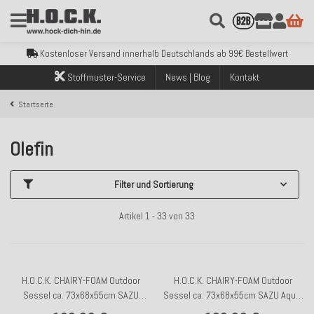
Kostenloser Versand innerhalb Deutschlands ab 99€ Bestellwert
Über 120.000 erfolgreich versendete Bestellungen
Sicher bezahlen mit Klarna, PayPal & Amazon Pay
Kostenloser Versand innerhalb Deutschlands ab 99€ Bestellwert
Über 120.000 erfolgreich versendete Bestellungen
Stoffmuster-Service
News | Blog
Kontakt
Sicher bezahlen mit Klarna, PayPal & Amazon Pay
Kostenloser Versand innerhalb Deutschlands ab 99€ Bestellwert
Startseite
Olefin
Filter und Sortierung
Artikel 1 - 33 von 33
H.O.C.K. CHAIRY-FOAM Outdoor
H.O.C.K. CHAIRY-FOAM Outdoor
Sessel ca. 73x68x55cm SAZU
Sessel ca. 73x68x55cm SAZU Aqua-
Anthrazit-Schwarz
Türkis