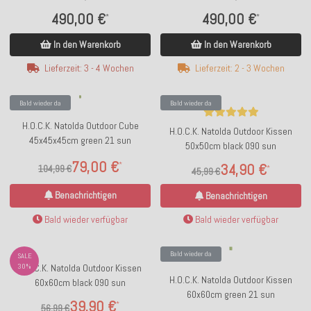
70 cm) SAZU Lime-Green
70 cm) SAZU Orange
490,00 €
490,00 €
*
*
In den Warenkorb
In den Warenkorb
Lieferzeit: 3 - 4 Wochen
Lieferzeit: 2 - 3 Wochen
Bald wieder da
Bald wieder da
H.O.C.K. Natolda Outdoor Cube
H.O.C.K. Natolda Outdoor Kissen
45x45x45cm green 21 sun
50x50cm black 090 sun
79,00 €
*
34,90 €
104,99 €
*
45,99 €
Benachrichtigen
Benachrichtigen
Bald wieder verfügbar
Bald wieder verfügbar
Bald wieder da
SALE
30%
H.O.C.K. Natolda Outdoor Kissen
H.O.C.K. Natolda Outdoor Kissen
60x60cm black 090 sun
60x60cm green 21 sun
39,90 €
*
56,99 €