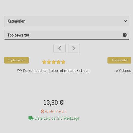
Kategorien
Top bewertet
Top bewertet
Top bewertet
WV Kerzenleuchter Tulpe rot mittel 8x21,5cm
WV Barock
13,90 €
*
Kunden-Favorit
Lieferzeit: ca. 2-3 Werktage