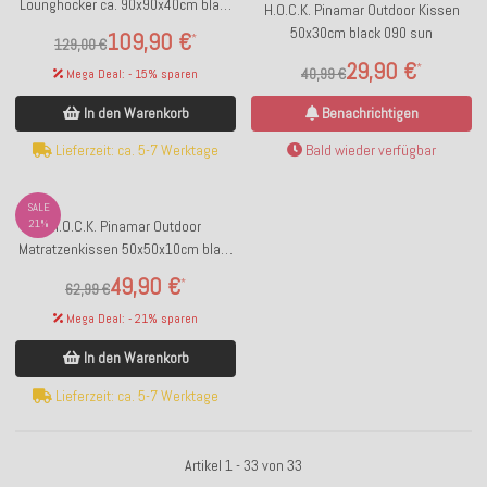
Lounghocker ca. 90x90x40cm black
H.O.C.K. Pinamar Outdoor Kissen
090 sun
50x30cm black 090 sun
109,90 €
*
129,00 €
29,90 €
*
40,99 €
Mega Deal: - 15% sparen
Benachrichtigen
In den Warenkorb
Bald wieder verfügbar
Lieferzeit: ca. 5-7 Werktage
SALE
21%
H.O.C.K. Pinamar Outdoor
Matratzenkissen 50x50x10cm black
090 sun
49,90 €
*
62,99 €
Mega Deal: - 21% sparen
In den Warenkorb
Lieferzeit: ca. 5-7 Werktage
Artikel 1 - 33 von 33