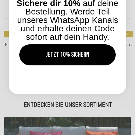
Sichere dir 10%
auf deine
Bestellung. Werde Teil
Kunden kauften dazu folgende Artikel:
unseres WhatsApp Kanals
und erhalte deinen Code
Top bewertet
Top bewertet
sofort auf dein Handy.
H.O.C.K. Classic Uni Outdoor Sitzkissen CLOU 40x40x5cm in
H.O.C.K. Yu
verschiedenen Farben
Jetzt 10% sichern
28,99 €
*
Lieferzeit: ca. 2-4 Werktage
ENTDECKEN SIE UNSER SORTIMENT