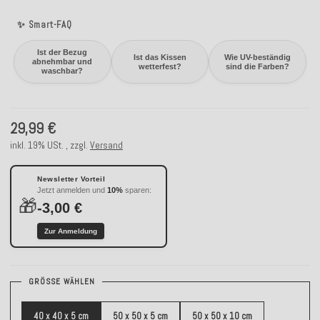
✨ Smart-FAQ
Ist der Bezug
Ist das Kissen
Wie UV-beständig
abnehmbar und
wetterfest?
sind die Farben?
waschbar?
29,99 €
inkl. 19% USt. , zzgl.
Versand
Newsletter Vorteil
Jetzt anmelden und
10%
sparen:
🎁
-3,00 €
Zur Anmeldung
GRÖSSE WÄHLEN
40 x 40 x 5 cm
50 x 50 x 5 cm
50 x 50 x 10 cm