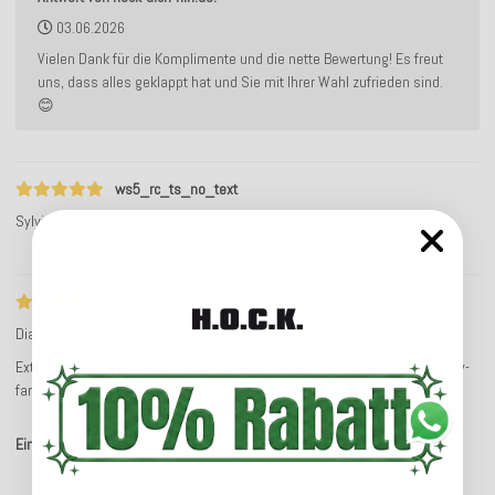
03.06.2026
Vielen Dank für die Komplimente und die nette Bewertung! Es freut
uns, dass alles geklappt hat und Sie mit Ihrer Wahl zufrieden sind.
😊
ws5_rc_ts_no_text
Sylvia S.
Service-Bewertung
Sehr schöne Sitzkissen, hervorragende Qualität
Diana J.
Service-Bewertung
Extrem schnelle Lieferung, Qualität super! Die kissen haben sogar ein Ilay-
farben sehr schön und genau so wie abgebildet 🤩
Einträge insgesamt: 5