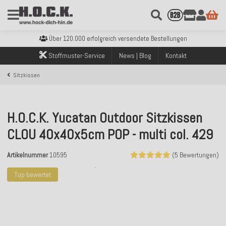
Kostenloser Versand innerhalb Deutschlands ab 99€ Bestellwert
Über 120.000 erfolgreich versendete Bestellungen
Sicher bezahlen mit Klarna, PayPal & Amazon Pay
Kostenloser Versand innerhalb Deutschlands ab 99€ Bestellwert
Stoffmuster-Service
News | Blog
Kontakt
Über 120.000 erfolgreich versendete Bestellungen
Sicher bezahlen mit Klarna, PayPal & Amazon Pay
Sitzkissen
Kostenloser Versand innerhalb Deutschlands ab 99€ Bestellwert
H.O.C.K. Yucatan Outdoor Sitzkissen
CLOU 40x40x5cm POP - multi col. 429
Artikelnummer
10595
(5 Bewertungen)
Top bewertet