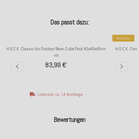
Das passt dazu:
Bestseller
H.O.C.K. Classic Uni Outdoor Bean Cube Pouf 40x40x40cm
H.O.C.K. Clas
rot
83,99 €
*
Lieferzeit: ca. 14 Werktage
Bewertungen