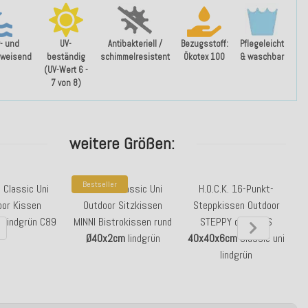
- und
UV-
Antibakteriell /
Bezugsstoff:
Pflegeleicht
weisend
beständig
schimmelresistent
Ökotex 100
& waschbar
(UV-Wert 6 -
7 von 8)
weitere Größen:
Bestseller
. Classic Uni
H.O.C.K. Classic Uni
H.O.C.K. 16-Punkt-
oor Kissen
Outdoor Sitzkissen
Steppkissen Outdoor
m
lindgrün C89
MINNI Bistrokissen rund
STEPPY ca. BLISS
Ø40x2cm
lindgrün
40x40x6cm
Classic uni
lindgrün