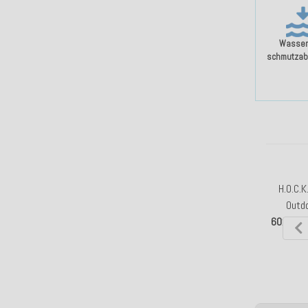
Wasser
schmutzab
H.O.C.K
Outd
60x40c