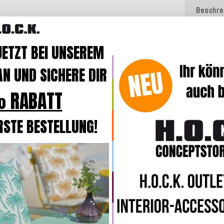
Beschre
Die Basi
JETZT BEI UNSEREM
Looks. U
hervorra
N UND SICHERE DIR
alle Uni
 RABATT
richtig 
Uni Basi
RSTE BESTELLUNG!
Mit Outd
perfekt
Die
farb
im Innen
Liege, i
diese Fa
Der
Outd