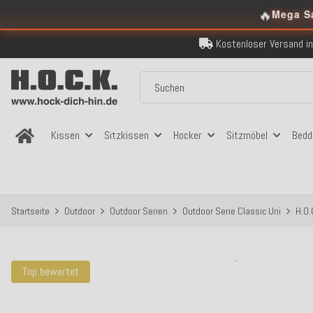
🔥
Mega S
Kostenloser Versand in
Über 120.000 er
Sicher bezahlen
Kostenloser Versand in
Über 120.000 er
Sicher bezahlen
Kostenloser Versand in
Kissen
Sitzkissen
Hocker
Sitzmöbel
Bedd
Startseite
Outdoor
Outdoor Serien
Outdoor Serie Classic Uni
H.O.
Top bewertet