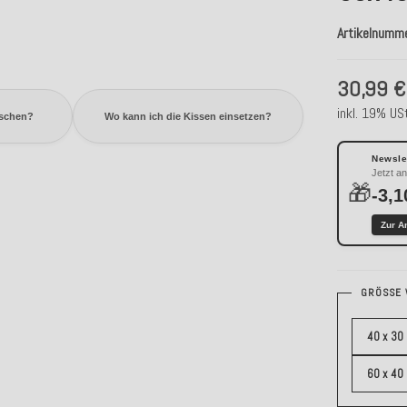
Artikelnumm
30,99 €
inkl. 19% USt
aschen?
Wo kann ich die Kissen einsetzen?
Newslet
Jetzt a
🎁
-3,1
Zur A
GRÖSSE 
40 x 30
60 x 40