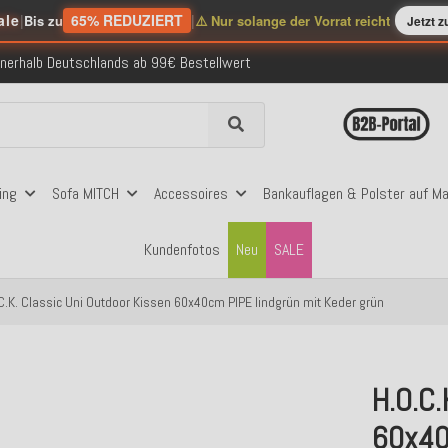
ale
|
65% REDUZIERT
|
Bis zu
⚠️ Nur solange der Vorrat reicht
Jetzt 
nerhalb Deutschlands ab 99€ Bestellwert
folgreich versendete Bestellungen
 mit Klarna, PayPal & Amazon Pay
nerhalb Deutschlands ab 99€ Bestellwert
folgreich versendete Bestellungen
 mit Klarna, PayPal & Amazon Pay
nerhalb Deutschlands ab 99€ Bestellwert
ing
Sofa MITCH
Accessoires
Bankauflagen & Polster auf M
Kundenfotos
Neu
SALE
C.K. Classic Uni Outdoor Kissen 60x40cm PIPE lindgrün mit Keder grün
H.O.C.
60x40