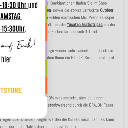
chbar
bei
40°
. Für passende Kombinationen finden Sie im Shop
Outdoor-Serie-Classic-Streifen
, sowie die etwas verrückte
Outdoor-
ach-Life
Kollektion, für einen wilden exotischen Mix. Wenn es super
ch und trendy sein soll, wählt man die
Yucatan Multistripes
als die
 Ergänzung. Die leuchtenden Farben lassen sich 1:1 mit den
Uni Colours mixen.
kem Regen trocknen die Bezüge wieder sehr schnell, und durch die
lresistente Ausrüstung
bleiben Ihnen die H.O.C.K. Kissen bestimmt
ge erhalten!
ird es BUNT!
UNG:
Outdoor Kissen sind nicht 100% wasserdicht, aber bei einem
 Regenschauer sind sie
wasserabweisend
durch die DRALON Faser
Teflon - Schutz
!
erregen oder starkem Regen werden die Kissen nass, denn es kann
ser durch die Nähte dringen, das ist leider so.