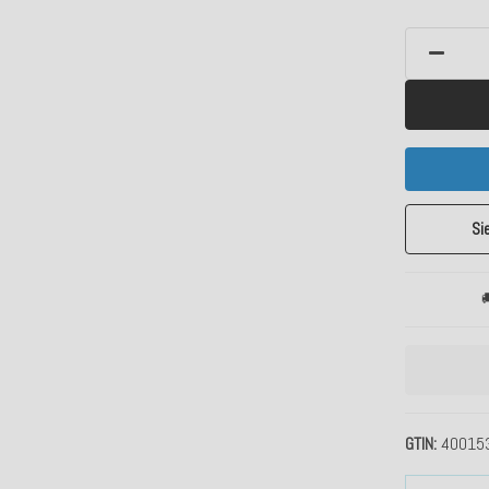
Si

GTIN
40015