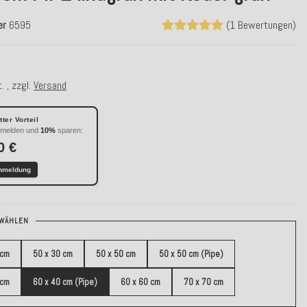
er
6595
(1 Bewertungen)
. , zzgl.
Versand
ter Vorteil
nmelden und
10%
sparen:
0 €
nmeldung
WÄHLEN
 cm
50 x 30 cm
50 x 50 cm
50 x 50 cm (Pipe)
 cm
60 x 40 cm (Pipe)
60 x 60 cm
70 x 70 cm