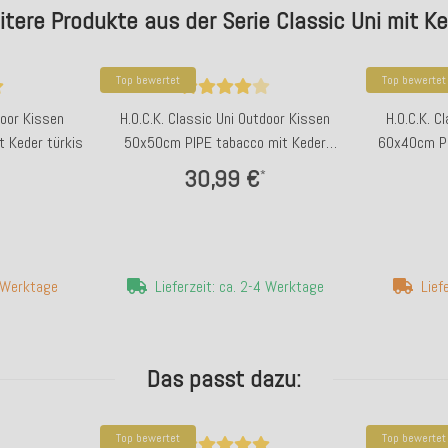
tere Produkte aus der Serie Classic Uni mit K
Top bewertet
Top bewertet
door Kissen
H.O.C.K. Classic Uni Outdoor Kissen
H.O.C.K. C
t Keder türkis
50x50cm PIPE tabacco mit Keder
60x40cm PI
schwarz
30,99 €
*
7 Werktage
Lieferzeit: ca. 2-4 Werktage
Lief
Das passt dazu:
Top bewertet
Top bewertet