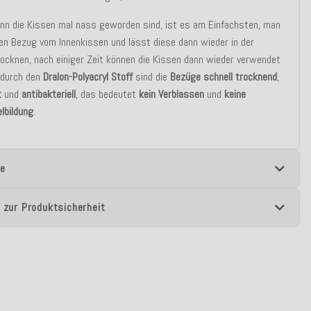
nn die Kissen mal nass geworden sind, ist es am Einfachsten, man
en Bezug vom Innenkissen und lässt diese dann wieder in der
ocknen, nach einiger Zeit können die Kissen dann wieder verwendet
 durch den
Dralon-Polyacryl Stoff
sind die
Bezüge schnell trocknend
,
t
und
antibakteriell
, das bedeutet
kein Verblassen
und
keine
lbildung
.
e
 zur Produktsicherheit