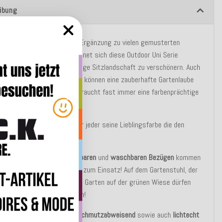
ibung
c Uni Serie ist die perfekte Ergänzung zu vielen gemusterten
ntereinander kombiniert, eignet sich diese Outdoor Uni Serie
gend um Ton in Ton eine ruhige Sitzlandschaft zu verschönern. Auch
`s wild durcheinander gemixt können eine zauberhafte Gartenlaube
aufpeppen. Wer gerne mixt braucht fast immer eine farbenprächtige
s!
oor Classic Uni findet sicher jeder seine Lieblingsfarbe die den
en Mix Faktor ausmacht!
starken
Kissen mit
abnehmbaren
und
waschbaren Bezügen
kommen
- oder Außenbereich perfekt zum Einsatz! Auf dem Gartenstuhl, der
m Strandkorb oder einfach im Garten auf der grünen Wiese dürfen
rbtupfer einfach nicht fehlen!
oorstoff
ist
wasser
- und
schmutzabweisend
sowie auch
lichtecht