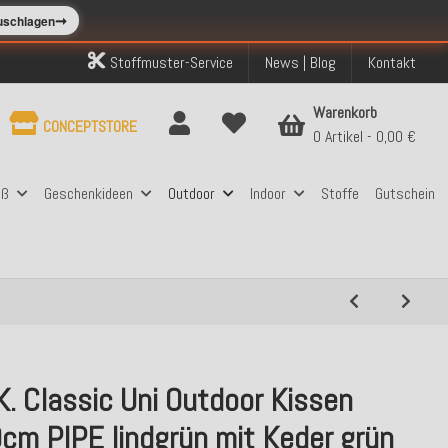
➞
zuschlagen
Stoffmuster-Service
News | Blog
Kontakt
Warenkorb
CONCEPTSTORE
0 Artikel
0,00 €
aß
Geschenkideen
Outdoor
Indoor
Stoffe
Gutschein
K. Classic Uni Outdoor Kissen
cm PIPE lindgrün mit Keder grün