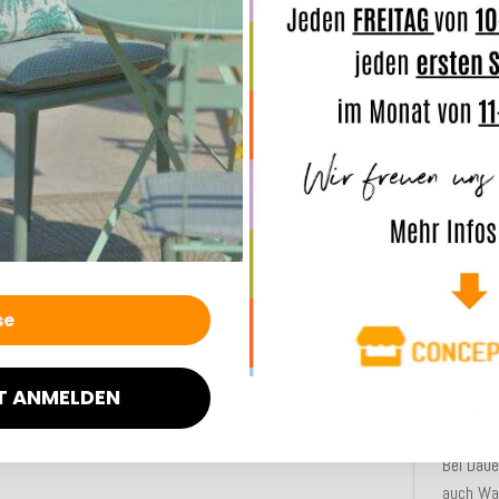
und
was
unsere
Serie-Be
harmonis
passende
Classic 
Bei star
schimme
sehr lan
JETZT w
ANMERK
Unsere 
T ANMELDEN
leichten
und den
Bei Dau
auch Was