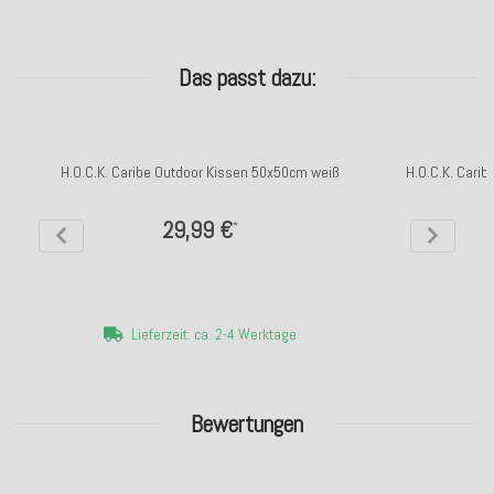
Das passt dazu:
H.O.C.K. Caribe Outdoor Kissen 50x50cm weiß
H.O.C.K. Cari
29,99 €
*
Lieferzeit: ca. 2-4 Werktage
Bewertungen