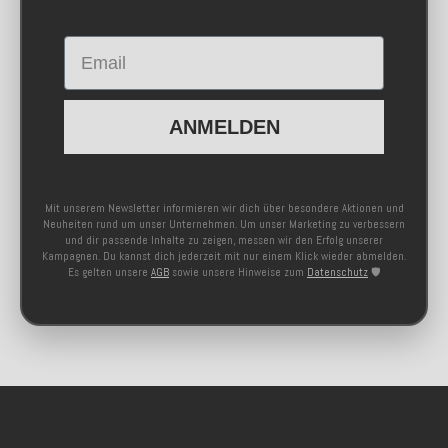
Email
ANMELDEN
Mit unserem Newsletter informieren wir dich über besondere Aktionen und
Neuheiten rund um unser Unternehmen. Um unser Marketing zu verbessern
und dir passende Inhalte zu zeigen, messen wir den Erfolg unserer
Kampagnen. Du kannst dich jederzeit mit nur einem Klick wieder abmelden.
Es gelten unsere
AGB
sowie unsere Hinweise zum
Datenschutz
🛡️