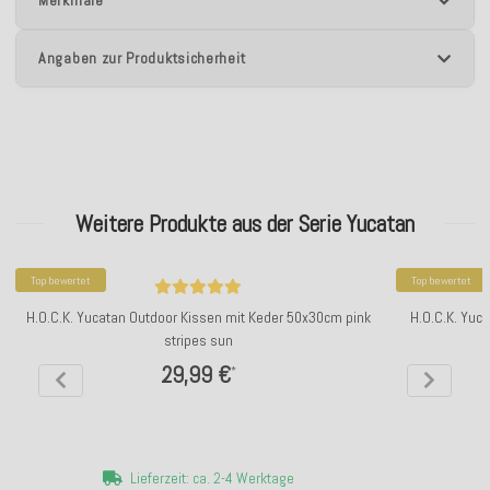
Merkmale
Angaben zur Produktsicherheit
Weitere Produkte aus der Serie Yucatan
Top bewertet
Top bewertet
H.O.C.K. Yucatan Outdoor Kissen mit Keder 50x30cm pink
H.O.C.K. Yuc
stripes sun
29,99 €
*
Lieferzeit: ca. 2-4 Werktage