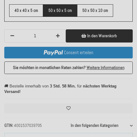
40 x 40 x 5 cm
50 x 50 x 5 cm
50 x 50 x 10 cm
In den Warenkorb
Consent erteilen
Sie möchten in monatlichen Raten zahlen?
Weitere Informationen
🚚 Bestelle innerhalb von
3 Std. 58 Min.
für
nächsten Werktag
Versand
!
GTIN
4001537039705
In den folgenden Kategorien