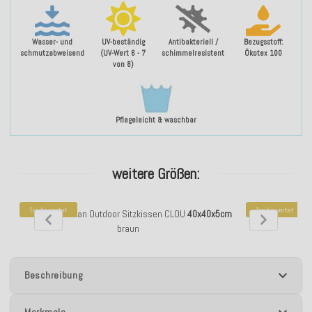
Wasser- und
UV-beständig
Antibakteriell /
Bezugsstoff:
schmutzabweisend
(UV-Wert 6 - 7
schimmelresistent
Ökotex 100
von 8)
Pflegeleicht & waschbar
weitere Größen:
Top bewertet
Top bewertet
H.O.C.K. Yucatan Outdoor Sitzkissen CLOU
40x40x5cm
H.O.C.K. Yucata
braun
Beschreibung