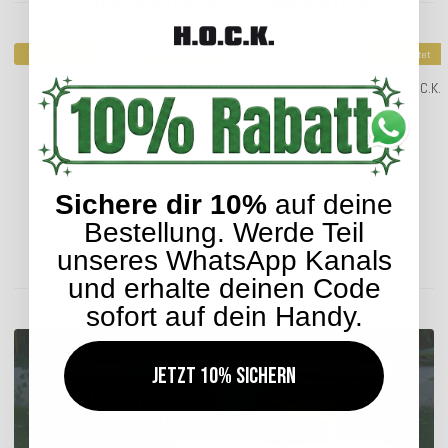
Kunden kauften dazu folgende Artikel:
Top bewertet
Top bewertet
H.O.C.K. Yucatan Outdoor Kissen 50x50cm braun
H.O.C.K.
30,99 €
*
Sichere dir 10%
auf deine
Bestellung. Werde Teil
Lieferzeit: ca. 2-4 Werktage
unseres WhatsApp Kanals
und erhalte deinen Code
ENTDECKEN SIE UNSER SORTIMENT
sofort auf dein Handy.
Jetzt 10% sichern