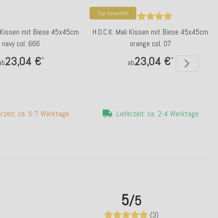
Top bewertet
i Kissen mit Biese 45x45cm
H.O.C.K. Mali Kissen mit Biese 45x45cm
navy col. 666
orange col. 07
23,04 €
23,04 €
*
*
ab
ab
erzeit: ca. 5-7 Werktage
Lieferzeit: ca. 2-4 Werktage
5
/5
(3)