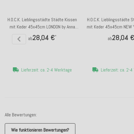
H.O.C.K. Lieblingsstädte Städte Kissen
H.O.C.K. Lieblingsstädte 
mit Keder 45x45cm LONDON by Anna
mit Keder 45x45cm NEW 
Flores
Flores
28,04 €
28,04 
*
ab
ab
Lieferzeit: ca. 2-4 Werktage
Lieferzeit: ca. 2-
Alle Bewertungen:
Wie funktionieren Bewertungen?