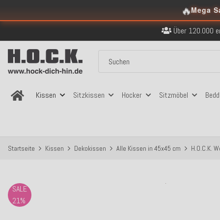
Kostenloser Versand in
🔥
Mega S
Über 120.000 er
Sicher bezahlen
Kostenloser Versand in
Über 120.000 er
Sicher bezahlen
Kostenloser Versand in
Kissen
Sitzkissen
Hocker
Sitzmöbel
Bedd
Startseite
Kissen
Dekokissen
Alle Kissen in 45x45 cm
H.O.C.K. W
SALE
21%