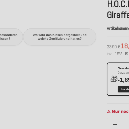
H.O.C
Giraff
Artikelnumm
 besonderen
Wo wird das Kissen hergestellt und
Kissen?
welche Zertifizierung hat es?
18
23,99 €
inkl. 19% USt
Newslet
Jetzt a
🎁
-1,8
Zur A
⚠️ Nur noc