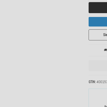
Si
🚚
GTIN
40015
B