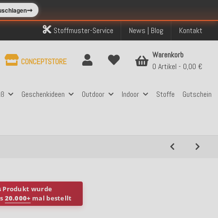
➞
zuschlagen
Stoffmuster-Service
News | Blog
Kontakt
Warenkorb
CONCEPTSTORE
0 Artikel
0,00 €
aß
Geschenkideen
Outdoor
Indoor
Stoffe
Gutschein
s Produkt wurde
ts
20.000+
mal bestellt