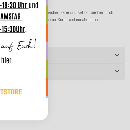
ade in Germany
ombinieren Sie Kissen der gleichen Serie und setzen Sie hierdurch
chöne Akzente. Die Kissen dieser Serie sind ein absoluter
ingucker und Blickfang.
e
 zur Produktsicherheit