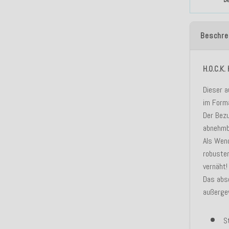
Beschre
H.O.C.K.
Dieser a
im Forma
Der Bezu
abnehmb
Als Wend
robuste
vernäht!
Das abso
außerge
S