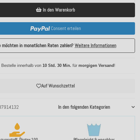
In den Warenkorb
Consent erteilen
e möchten in monatlichen Raten zahlen?
Weitere Informationen
 Bestelle innerhalb von
10 Std. 30 Min.
für
morgigen Versand
!
Auf Wunschzettel
37914132
In den folgenden Kategorien
ezugsstoff: Ökotex 100
Pflegeleicht & waschbar