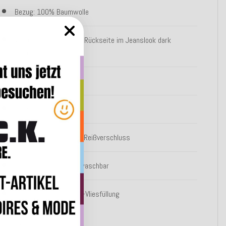
Bezug: 100% Baumwolle
Vorderseite mit Druck, Rückseite im Jeanslook dark
denim
Bezug mit Biese
beidseitig verwendbar
Bezug abnehmbar, mit Reißverschluss
pflegeleicht, 30 Grad waschbar
inkl. hochwertiger PES-Vliesfüllung