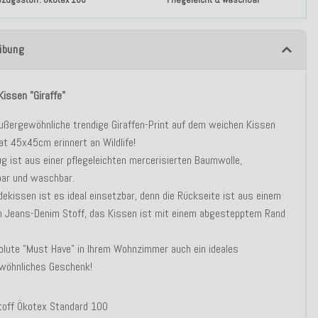
ibung
 Kissen "Giraffe"
ußergewöhnliche trendige Giraffen-Print auf dem weichen Kissen
t 45x45cm erinnert an Wildlife!
g ist aus einer pflegeleichten mercerisierten Baumwolle,
ar und waschbar.
ekissen ist es ideal einsetzbar, denn die Rückseite ist aus einem
n Jeans-Denim Stoff, das Kissen ist mit einem abgestepptem Rand
lute "Must Have" in Ihrem Wohnzimmer auch ein ideales
wöhnliches Geschenk!
toff Ökotex Standard 100