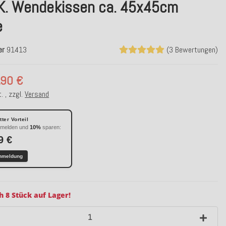
.K. Wendekissen ca. 45x45cm
e
er
91413
(3 Bewertungen)
,90 €
. , zzgl.
Versand
ter Vorteil
nmelden und
10%
sparen:
9 €
nmeldung
h 8 Stück auf Lager!