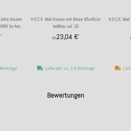
Städte Kissen
H.O.C.K. Mali Kissen mit Biese 45x45cm
H.O.C.K. Mal
YORK by Anna
hellblau col. 16
€
23,04 €
*
*
ab
4 Werktage
Lieferzeit: ca. 2-4 Werktage
Lief
Bewertungen