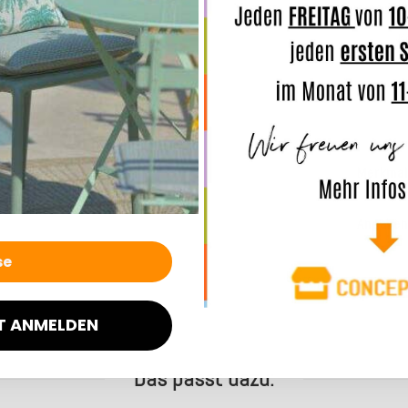
M
K
s
H
Merkmal
Angaben
T ANMELDEN
Das passt dazu: