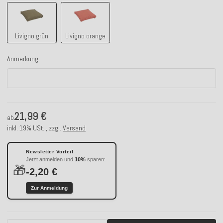
Livigno grün
Livigno orange
Livigno grün
Livigno orange
Anmerkung
Anmerkung
21,99 €
ab
inkl. 19% USt. , zzgl.
Versand
Newsletter Vorteil
Jetzt anmelden und
10%
sparen:
🎁
-2,20 €
Zur Anmeldung