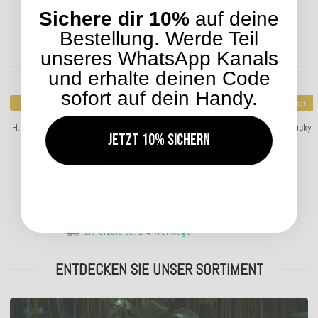
Sichere dir 10%
auf deine
Bestellung. Werde Teil
unseres WhatsApp Kanals
Kunden kauften dazu folgende Artikel:
und erhalte deinen Code
sofort auf dein Handy.
Top bewertet
Top bewertet
H.O.C.K. Classic Uni Outdoor Sitzkissen CLOU 50x50x5cm in
H.O.C.K. Lucky
Jetzt 10% sichern
verschiedenen Farben
30,99 €
*
Lieferzeit: ca. 2-4 Werktage
ENTDECKEN SIE UNSER SORTIMENT