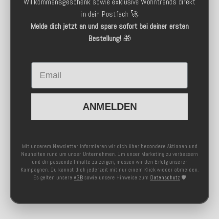
Willkommensgeschenk sowie exklusive Wohntrends direkt
in dein Postfach 🚀
Melde dich jetzt an und spare sofort bei deiner ersten
Bestellung!
🎁
Email
ANMELDEN
Mit unserem Newsletter informieren wir dich über besondere Aktionen und
Neuheiten rund um unser Unternehmen. Um unser Marketing zu verbessern
und dir passende Inhalte zu zeigen, messen wir den Erfolg unserer
Kampagnen. Du kannst dich jederzeit mit nur einem Klick wieder abmelden.
Es gelten unsere
AGB
sowie unsere Hinweise zum
Datenschutz
🛡️