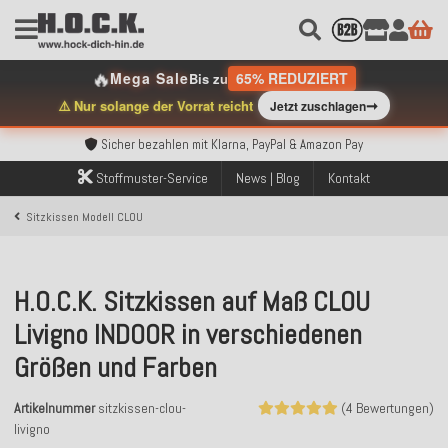
🔥
Mega Sale
65% REDUZIERT
Bis zu
➞
⚠️ Nur solange der Vorrat reicht
Jetzt zuschlagen
Kostenloser Versand innerhalb Deutschlands ab 99€ Bestellwert
Über 120.000 erfolgreich versendete Bestellungen
Sicher bezahlen mit Klarna, PayPal & Amazon Pay
Kostenloser Versand innerhalb Deutschlands ab 99€ Bestellwert
Stoffmuster-Service
News | Blog
Kontakt
Über 120.000 erfolgreich versendete Bestellungen
Sicher bezahlen mit Klarna, PayPal & Amazon Pay
Sitzkissen Modell CLOU
Kostenloser Versand innerhalb Deutschlands ab 99€ Bestellwert
H.O.C.K. Sitzkissen auf Maß CLOU
Livigno INDOOR in verschiedenen
Größen und Farben
Artikelnummer
sitzkissen-clou-
(4 Bewertungen)
livigno