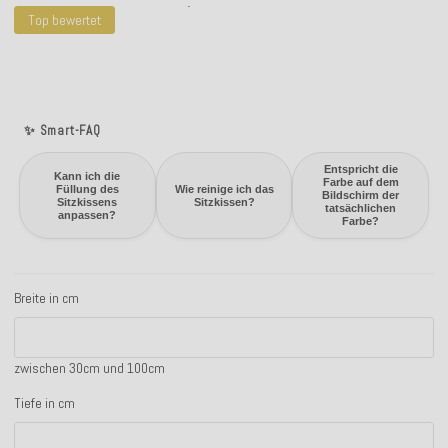
Top bewertet
✨ Smart-FAQ
Entspricht die
Kann ich die
Farbe auf dem
Füllung des
Wie reinige ich das
Bildschirm der
Sitzkissens
Sitzkissen?
tatsächlichen
anpassen?
Farbe?
Breite in cm
Breite in cm
zwischen 30cm und 100cm
Tiefe in cm
Tiefe in cm