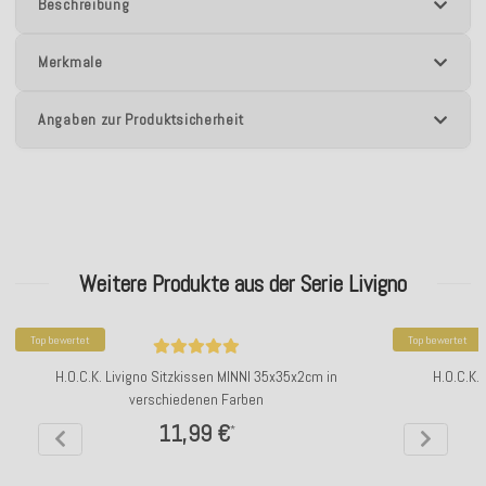
Beschreibung
Merkmale
Angaben zur Produktsicherheit
Weitere Produkte aus der Serie Livigno
Top bewertet
Top bewertet
H.O.C.K. Livigno Sitzkissen MINNI 35x35x2cm in
H.O.C.K.
verschiedenen Farben
11,99 €
*