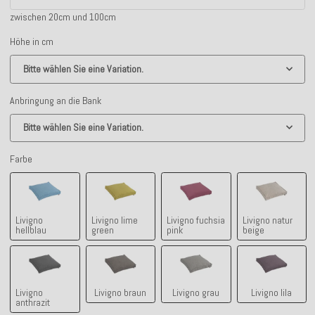
zwischen 20cm und 100cm
Höhe in cm
Bitte wählen Sie eine Variation.
Anbringung an die Bank
Bitte wählen Sie eine Variation.
Farbe
Livigno hellblau
Livigno lime green
Livigno fuchsia pink
Livigno nat
Livigno
Livigno lime
Livigno fuchsia
Livigno natur
hellblau
green
pink
beige
Livigno anthrazit
Livigno braun
Livigno grau
Livigno lila
Livigno
Livigno braun
Livigno grau
Livigno lila
anthrazit