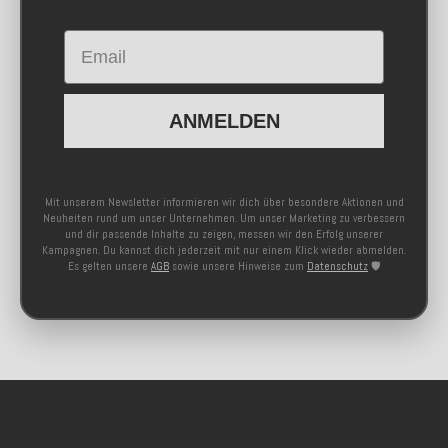
Email
ANMELDEN
Mit unserem Newsletter informieren wir dich über besondere Aktionen und
Neuheiten rund um unser Unternehmen. Um unser Marketing zu verbessern
und dir passende Inhalte zu zeigen, messen wir den Erfolg unserer
Kampagnen. Du kannst dich jederzeit mit nur einem Klick wieder abmelden.
Es gelten unsere
AGB
sowie unsere Hinweise zum
Datenschutz
🛡️