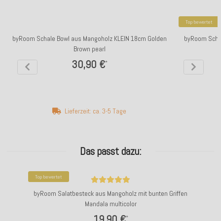
Top bewertet
byRoom Schale Bowl aus Mangoholz KLEIN 18cm Golden
byRoom Schal
Brown pearl
30,90 €
*
Lieferzeit: ca. 3-5 Tage
Das passt dazu:
Top bewertet
byRoom Salatbesteck aus Mangoholz mit bunten Griffen
Mandala multicolor
19,90 €
*