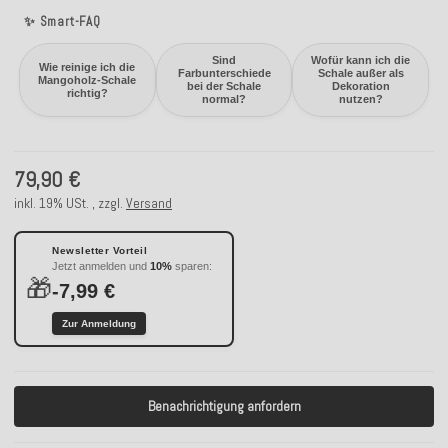
✨ Smart-FAQ
Sind
Wofür kann ich die
Wie reinige ich die
Farbunterschiede
Schale außer als
Mangoholz-Schale
bei der Schale
Dekoration
richtig?
normal?
nutzen?
79,90 €
inkl. 19% USt. , zzgl.
Versand
Newsletter Vorteil
Jetzt anmelden und
10%
sparen:
🎁
-7,99 €
Zur Anmeldung
Benachrichtigung anfordern