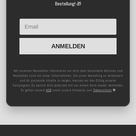
Bestellung!
🎁
Email
ANMELDEN
Mit unserem Newsletter informieren wir dich über besondere Aktionen und
Neuheiten rund um unser Unternehmen. Um unser Marketing zu verbessern
und dir passende Inhalte zu zeigen, messen wir den Erfolg unserer
Kampagnen. Du kannst dich jederzeit mit nur einem Klick wieder abmelden.
Es gelten unsere
AGB
sowie unsere Hinweise zum
Datenschutz
🛡️