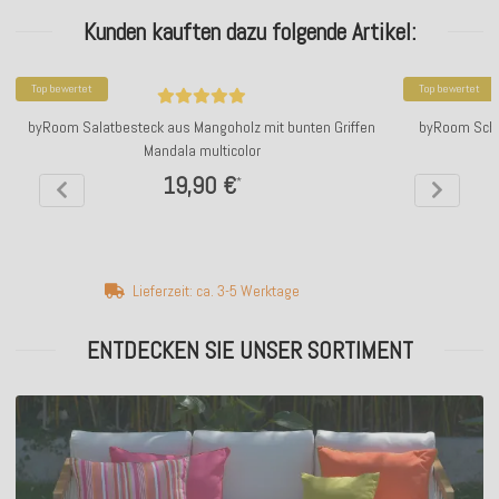
Kunden kauften dazu folgende Artikel:
Top bewertet
Top bewertet
byRoom Salatbesteck aus Mangoholz mit bunten Griffen
byRoom Scha
Mandala multicolor
19,90 €
*
Lieferzeit: ca. 3-5 Werktage
ENTDECKEN SIE UNSER SORTIMENT