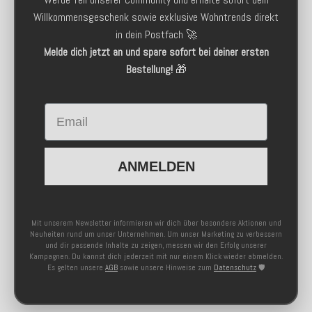
Willkommensgeschenk sowie exklusive Wohntrends direkt
in dein Postfach 🚀
Melde dich jetzt an und spare sofort bei deiner ersten
Bestellung!
🎁
Email
ANMELDEN
Mit unserem Newsletter informieren wir dich über besondere Aktionen und
Neuheiten rund um unser Unternehmen. Um unser Marketing zu verbessern
und dir passende Inhalte zu zeigen, messen wir den Erfolg unserer
Kampagnen. Du kannst dich jederzeit mit nur einem Klick wieder abmelden.
Es gelten unsere
AGB
sowie unsere Hinweise zum
Datenschutz
🛡️