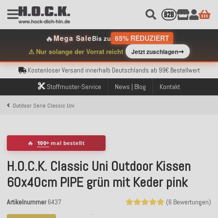
🔥
Mega Sale
65% REDUZIERT
Bis zu
Kostenloser Versand innerhalb Deutschlands ab 99€ Bestellwert
➞
⚠️ Nur solange der Vorrat reicht
Jetzt zuschlagen
Über 120.000 erfolgreich versendete Bestellungen
Sicher bezahlen mit Klarna, PayPal & Amazon Pay
Kostenloser Versand innerhalb Deutschlands ab 99€ Bestellwert
Über 120.000 erfolgreich versendete Bestellungen
Stoffmuster-Service
News | Blog
Kontakt
Sicher bezahlen mit Klarna, PayPal & Amazon Pay
Kostenloser Versand innerhalb Deutschlands ab 99€ Bestellwert
Outdoor Serie Classic Uni
🔥
100+
mal bestellt
H.O.C.K. Classic Uni Outdoor Kissen
60x40cm PIPE grün mit Keder pink
Artikelnummer
6437
(6 Bewertungen)