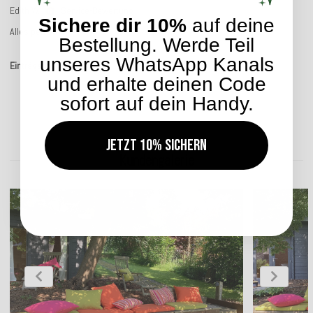
Edith W.
Service-Bewertung
Sichere dir 10%
auf deine
Alles perfekt
Bestellung. Werde Teil
unseres WhatsApp Kanals
Einträge insgesamt: 6
und erhalte deinen Code
sofort auf dein Handy.
Jetzt 10% sichern
Kundengalerie