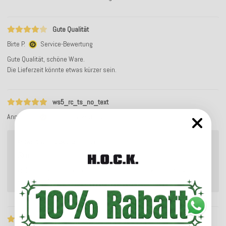
Gute Qualität
Birte P.
Service-Bewertung
Gute Qualität, schöne Ware.
Die Lieferzeit könnte etwas kürzer sein.
ws5_rc_ts_no_text
Annette D.
Service-Bewertung
Antwort von hock-dich-hin.de:
03.06.2026
Vielen Dank für die 5 Sterne! Es freut uns, dass wir überzeugen
konnten. 😊
Alles perfekt