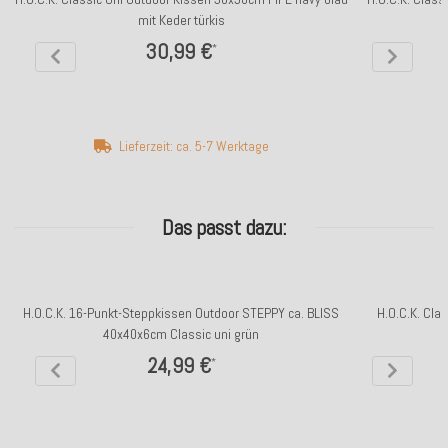
mit Keder türkis
30,99 €
*
Lieferzeit: ca. 5-7 Werktage
Das passt dazu:
H.O.C.K. 16-Punkt-Steppkissen Outdoor STEPPY ca. BLISS
H.O.C.K. Cla
40x40x6cm Classic uni grün
24,99 €
*