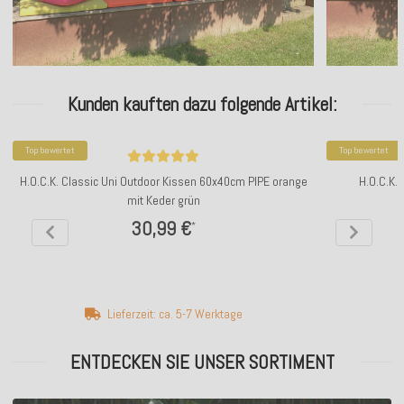
Kunden kauften dazu folgende Artikel:
Top bewertet
Top bewertet
H.O.C.K. Classic Uni Outdoor Kissen 60x40cm PIPE orange
H.O.C.K.
mit Keder grün
30,99 €
*
Lieferzeit: ca. 5-7 Werktage
ENTDECKEN SIE UNSER SORTIMENT