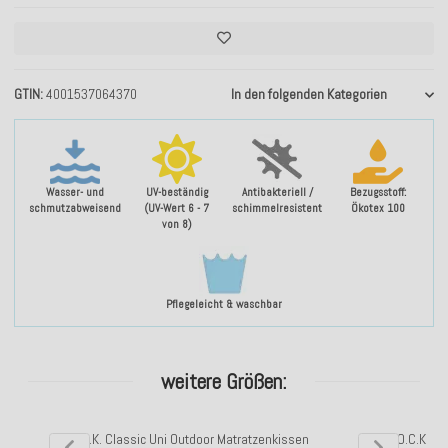
GTIN
4001537064370
In den folgenden Kategorien
Wasser- und
UV-beständig
Antibakteriell /
Bezugsstoff:
schmutzabweisend
(UV-Wert 6 - 7
schimmelresistent
Ökotex 100
von 8)
Pflegeleicht & waschbar
weitere Größen:
H.O.C.K. Classic Uni Outdoor Matratzenkissen
H.O.C.K. C