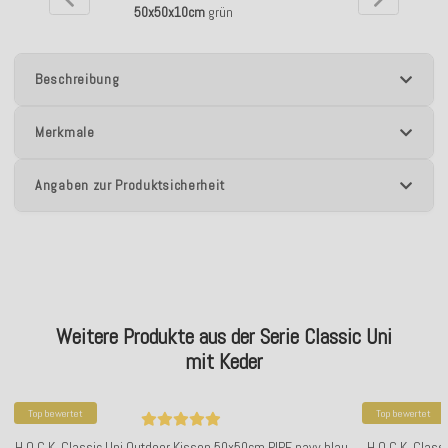
50x50x10cm
grün
Beschreibung
Merkmale
Angaben zur Produktsicherheit
Weitere Produkte aus der Serie Classic Uni
mit Keder
Top bewertet
Top bewertet
H.O.C.K. Classic Uni Outdoor Kissen 50x50cm PIPE navy blau
H.O.C.K. Class