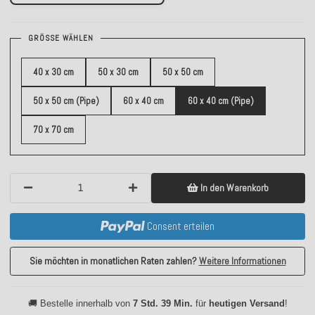
GRÖSSE WÄHLEN
40 x 30 cm
50 x 30 cm
50 x 50 cm
50 x 50 cm (Pipe)
60 x 40 cm
60 x 40 cm (Pipe)
70 x 70 cm
In den Warenkorb
Consent erteilen
Sie möchten in monatlichen Raten zahlen?
Weitere Informationen
🚚 Bestelle innerhalb von
7 Std. 39 Min.
für
heutigen Versand
!