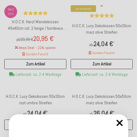
Top bewertet
SALE
21%
H.O.C.K. Herzl Wendekissen
H.O.C.K. Lucy Dekokissen 50x30cm
40x40cm col. 2 beige / bordeaux
maiz olive Streifen
Heart Herz
20,95 €
*
ab
33,99 €
24,04 €
*
ab
Mega Deal: - 21% sparen
Kunden-Favorit
Kunden-Favorit
Zum Artikel
Zum Artikel
Lieferzeit: ca. 2-4 Werktage
Lieferzeit: ca. 2-4 Werktage
H.O.C.K. Lucy Dekokissen 50x30cm
H.O.C.K. Lucy Dekokissen 50x50cm
rost umbra Streifen
maiz olive Streifen
24,04 €
26,04 €
*
*
ab
ab
Zum Artikel
Zum Artikel
Lieferzeit: ca. 5-7 Werktage
Lieferzeit: ca. 2-4 Werktage