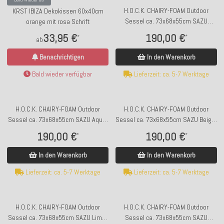
H.O.C.K. CHAIRY-FOAM Outdoor
KRST IBIZA Dekokissen 60x40cm
Sessel ca. 73x68x55cm SAZU
orange mit rosa Schrift
Anthrazit-Schwarz
190,00 €
33,95 €
*
*
ab
In den Warenkorb
Benachrichtigen
Lieferzeit: ca. 5-7 Werktage
Bald wieder verfügbar
H.O.C.K. CHAIRY-FOAM Outdoor
H.O.C.K. CHAIRY-FOAM Outdoor
Sessel ca. 73x68x55cm SAZU Aqua-
Sessel ca. 73x68x55cm SAZU Beige-
Türkis
Taupe
190,00 €
190,00 €
*
*
In den Warenkorb
In den Warenkorb
Lieferzeit: ca. 5-7 Werktage
Lieferzeit: ca. 5-7 Werktage
H.O.C.K. CHAIRY-FOAM Outdoor
H.O.C.K. CHAIRY-FOAM Outdoor
Sessel ca. 73x68x55cm SAZU Lime-
Sessel ca. 73x68x55cm SAZU