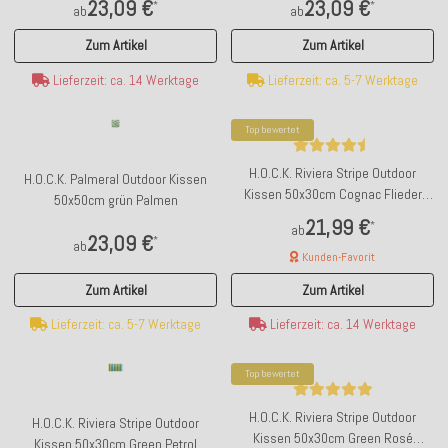
23,09 €
23,09 €
*
*
ab
ab
Zum Artikel
Zum Artikel
Lieferzeit: ca. 14 Werktage
Lieferzeit: ca. 5-7 Werktage
Top bewertet
H.O.C.K. Riviera Stripe Outdoor
H.O.C.K. Palmeral Outdoor Kissen
Kissen 50x30cm Cognac Flieder
50x50cm grün Palmen
Streifen
21,99 €
*
ab
23,09 €
*
ab
Kunden-Favorit
Zum Artikel
Zum Artikel
Lieferzeit: ca. 5-7 Werktage
Lieferzeit: ca. 14 Werktage
Top bewertet
H.O.C.K. Riviera Stripe Outdoor
H.O.C.K. Riviera Stripe Outdoor
Kissen 50x30cm Green Rosé
Kissen 50x30cm Green Petrol