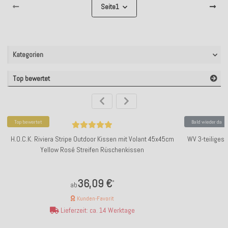
Seite
1
Kategorien
Top bewertet
Top bewertet
Bald wieder da
H.O.C.K. Riviera Stripe Outdoor Kissen mit Volant 45x45cm
WV 3-teiliges
Yellow Rosé Streifen Rüschenkissen
36,09 €
*
ab
Kunden-Favorit
Lieferzeit: ca. 14 Werktage