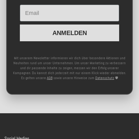
Email
ANMELDEN
Mit unserem Newsletter informieren wir dich über besondere Aktionen und
Neuheiten rund um unser Unternehmen. Um unser Marketing zu verbessern
und dir passende Inhalte zu zeigen, messen wir den Erfolg unserer
Kampagnen. Du kannst dich jederzeit mit nur einem Klick wieder abmelden.
Es gelten unsere
AGB
sowie unsere Hinweise zum
Datenschutz
🛡️
Social Medias