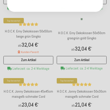
Zum Artikel
Zum Artikel
Lieferzeit: ca. 2-4 Werktage
Lieferzeit: ca. 2-4 Werktage
Top bewertet
H.O.C.K. Erny Dekokissen 50x50cm
H.O.C.K. Erny Dekokissen 50x50cm
beige grün Gingko
grasgrün gold Gingko
32,04 €
*
ab
32,04 €
*
ab
Kunden-Favorit
Zum Artikel
Zum Artikel
Lieferzeit: ca. 2-4 Werktage
Lieferzeit: ca. 2-4 Werktage
Top bewertet
Top bewertet
H.O.C.K. Jonny Dekokissen 45x45cm
H.O.C.K. Jonny Dekokissen 50x30cm
maisgelb schmaler Cord
maisgelb schmaler Cord
23,04 €
21,04 €
*
*
ab
ab