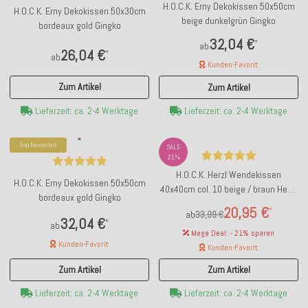
H.O.C.K. Erny Dekokissen 50x50cm
H.O.C.K. Erny Dekokissen 50x30cm
beige dunkelgrün Gingko
bordeaux gold Gingko
32,04 €
*
ab
26,04 €
*
ab
Kunden-Favorit
Zum Artikel
Zum Artikel
Lieferzeit: ca. 2-4 Werktage
Lieferzeit: ca. 2-4 Werktage
Top bewertet
SALE
21%
H.O.C.K. Herzl Wendekissen
H.O.C.K. Erny Dekokissen 50x50cm
40x40cm col. 10 beige / braun Heart
bordeaux gold Gingko
Herz
20,95 €
*
ab
33,99 €
32,04 €
*
ab
Mega Deal: - 21% sparen
Kunden-Favorit
Kunden-Favorit
Zum Artikel
Zum Artikel
Lieferzeit: ca. 2-4 Werktage
Lieferzeit: ca. 2-4 Werktage