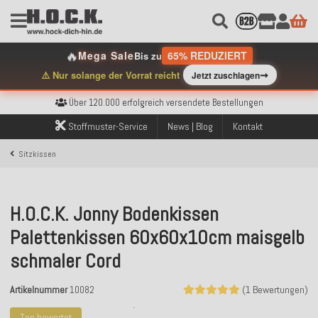
🔥
Mega Sale
65% REDUZIERT
Bis zu
➞
⚠️ Nur solange der Vorrat reicht
Jetzt zuschlagen
Kostenloser Versand innerhalb Deutschlands ab 99€ Bestellwert
Über 120.000 erfolgreich versendete Bestellungen
Sicher bezahlen mit Klarna, PayPal & Amazon Pay
Kostenloser Versand innerhalb Deutschlands ab 99€ Bestellwert
Stoffmuster-Service
News | Blog
Kontakt
Über 120.000 erfolgreich versendete Bestellungen
Sicher bezahlen mit Klarna, PayPal & Amazon Pay
Sitzkissen
Kostenloser Versand innerhalb Deutschlands ab 99€ Bestellwert
H.O.C.K. Jonny Bodenkissen
Palettenkissen 60x60x10cm maisgelb
schmaler Cord
Artikelnummer
10082
(1 Bewertungen)
Top bewertet