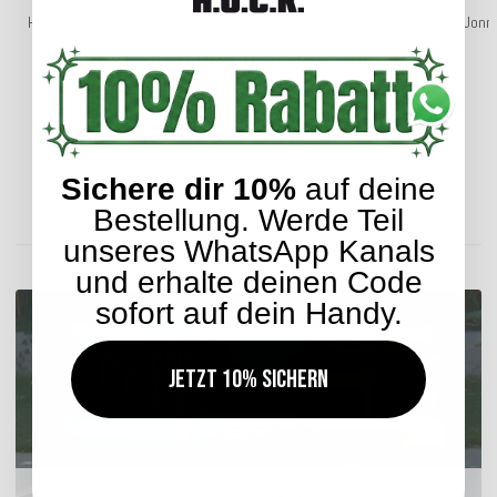
H.O.C.K. Billy Outdoor Sitzkissen BLISS 45x45x6cm taupe
H.O.C.K. Jon
nanu
29,99 €
*
Sichere dir 10%
auf deine
Lieferzeit: ca. 5-7 Werktage
Bestellung. Werde Teil
ENTDECKEN SIE UNSER SORTIMENT
unseres WhatsApp Kanals
und erhalte deinen Code
sofort auf dein Handy.
Jetzt 10% sichern
Outdoor Kissen