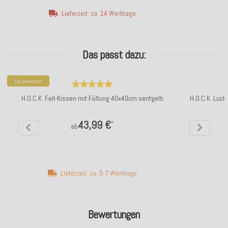
Lieferzeit: ca. 14 Werktage
Das passt dazu:
Top bewertet
H.O.C.K. Fell-Kissen mit Füllung 40x40cm senfgelb
H.O.C.K. Luc
43,99 €
*
ab
Lieferzeit: ca. 5-7 Werktage
Bewertungen