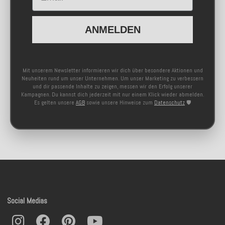
ANMELDEN
Mit unserem Newsletter informieren wir dich über besondere Aktionen und
Neuheiten rund um unser Unternehmen. Um unser Marketing zu verbessern
und dir passende Inhalte zu zeigen, messen wir den Erfolg unserer
Kampagnen. Du kannst dich jederzeit mit nur einem Klick wieder abmelden.
Es gelten unsere
AGB
sowie unsere Hinweise zum
Datenschutz
🛡️
Social Medias