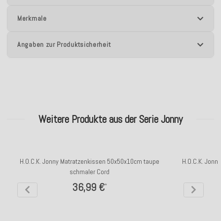
Merkmale
Angaben zur Produktsicherheit
Weitere Produkte aus der Serie Jonny
H.O.C.K. Jonny Matratzenkissen 50x50x10cm taupe
H.O.C.K. Jonn
schmaler Cord
36,99 €
*