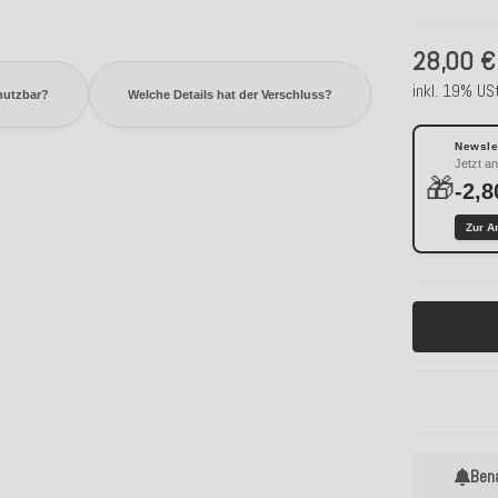
28,00 €
inkl. 19% USt
 nutzbar?
Welche Details hat der Verschluss?
Newslet
Jetzt a
🎁
-2,8
Zur A
Ben