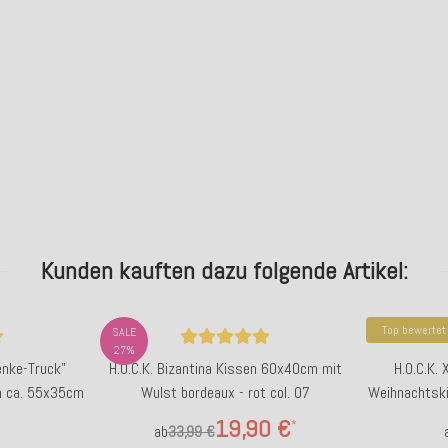
Kunden kauften dazu folgende Artikel:
Top bewertet
SALE
27%
nke-Truck"
H.O.C.K. Bizantina Kissen 60x40cm mit
H.O.C.K.
n ca. 55x35cm
Wulst bordeaux - rot col. 07
Weihnachtsk
45x45cm 
19,90 €
*
ab
33,99 €