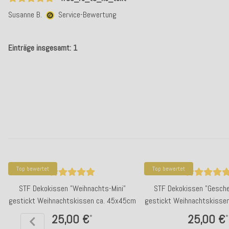
Susanne B.
Service-Bewertung
Einträge insgesamt: 1
Top bewertet
Top bewertet
STF Dekokissen "Weihnachts-Mini"
STF Dekokissen "Gesche
gestickt Weihnachtskissen ca. 45x45cm
gestickt Weihnachtskisse
25,00 €
25,00 €
*
*