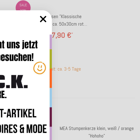
SALE
37%
 ca.
STF Dekokissen "Klassische
Weihnachten" ca. 50x30cm rot
Samtkissen
7,90 €
*
12,50 €
Lieferzeit: ca. 3-5 Tage
 X-Mas Tree Tannenbaum
MEA Stumpenkerze klein, weiß / orange
issen Leander Wendekissen
"Hohoho"