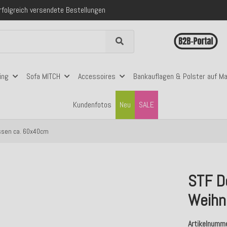
 mit Klarna, PayPal & Amazon Pay
nerhalb Deutschlands ab 99€ Bestellwert
folgreich versendete Bestellungen
 mit Klarna, PayPal & Amazon Pay
nerhalb Deutschlands ab 99€ Bestellwert
ing
Sofa MITCH
Accessoires
Bankauflagen & Polster auf M
Kundenfotos
Neu
SALE
issen ca. 60x40cm
STF D
Weihn
Artikelnumm