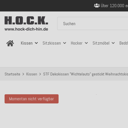
Sicher bezahlen
Kostenloser Versand in
Über 120.000 er
Sicher bezahlen
Kostenloser Versand in
Kissen
Sitzkissen
Hocker
Sitzmöbel
Bedd
Startseite
Kissen
STF Dekokissen "Wichtelauto" gestickt Weihnachtsk
Momentan nicht verfügbar