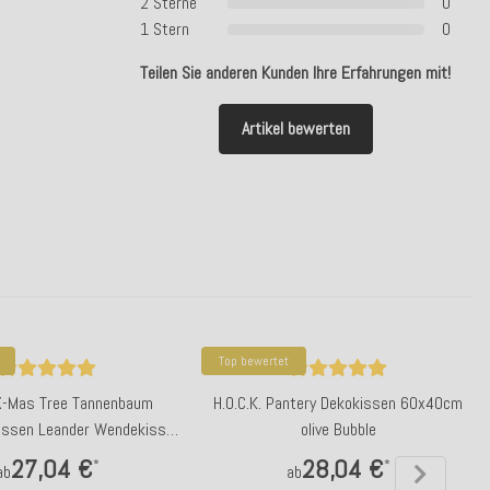
2 Sterne
0
1 Stern
0
Teilen Sie anderen Kunden Ihre Erfahrungen mit!
Artikel bewerten
Top bewertet
 X-Mas Tree Tannenbaum
H.O.C.K. Pantery Dekokissen 60x40cm
issen Leander Wendekissen
olive Bubble
col. 06 schwarz / weiß
27,04 €
28,04 €
*
*
ab
ab