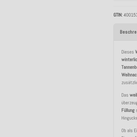
GTIN
40015
Beschre
Dieses
winterli
Tannen
Weihnac
zusätzli
Das
wei
überzeu
Füllung
s
Hingucke
Ob als E