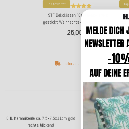
Top bewertet
Top
STF Dekokissen "Geschenke-Truck"
ST
gestickt Weihnachtskissen ca. 55x35cm
gest
MELDE DICH 
25,00 €
*
NEWSLETTER A
-10%
Lieferzeit: ca. 3-5 Tage
AUF DEINE E
GHL Keramikeule ca. 7,5x7,5x11cm gold
GIFTY Glasteller rund 
rechts blickend
Weihnachten weiß gold c