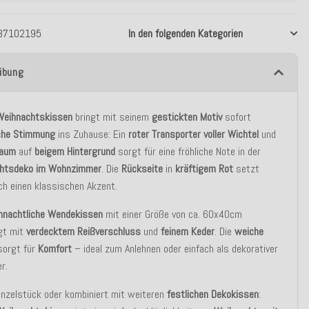
37102195
In den folgenden Kategorien
ibung
Weihnachtskissen
bringt mit seinem
gestickten
Motiv
sofort
che
Stimmung
ins Zuhause: Ein
roter Transporter voller Wichtel
und
baum
auf
beigem
Hintergrund
sorgt für eine fröhliche Note in der
htsdeko im Wohnzimmer
. Die
Rückseite
in
kräftigem
Rot
setzt
ch einen klassischen Akzent.
hnachtliche
Wendekissen
mit einer Größe von ca. 60x40cm
gt mit
verdecktem
Reißverschluss
und
feinem
Keder
. Die
weiche
orgt für
Komfort
– ideal zum Anlehnen oder einfach als dekorativer
r.
inzelstück oder kombiniert mit weiteren
festlichen
Dekokissen
: