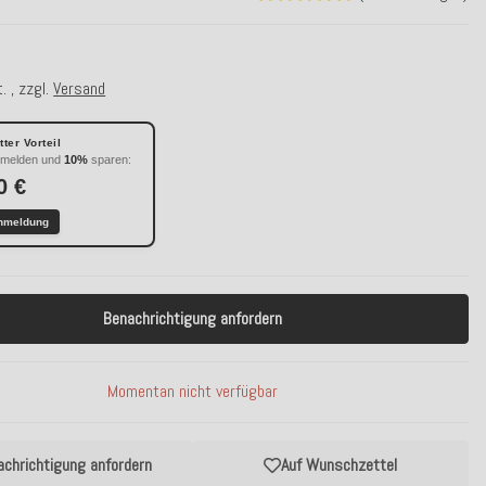
. , zzgl.
Versand
ter Vorteil
nmelden und
10%
sparen:
0 €
nmeldung
Benachrichtigung anfordern
Momentan nicht verfügbar
achrichtigung anfordern
Auf Wunschzettel