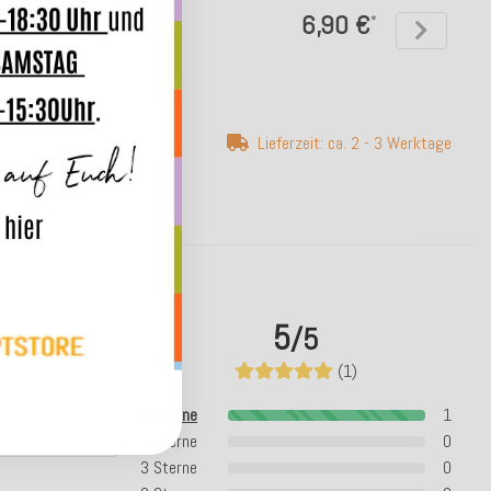
 col.10 beige / braun
27,04 €
6,90 €
*
*
ab
erzeit: ca. 2-4 Werktage
Lieferzeit: ca. 2 - 3 Werktage
5
/5
(1)
5 Sterne
1
4 Sterne
0
3 Sterne
0