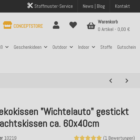
Stoffmuster-Service
News | Blog
Kontakt
Warenkorb
CONCEPTSTORE
0 Artikel
0,00 €
aß
Geschenkideen
Outdoor
Indoor
Stoffe
Gutschein
ekokissen "Wichtelauto" gestickt
achtskissen ca. 60x40cm
er
10219
(1 Bewertungen)