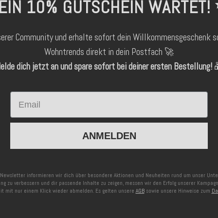
EIN 10% GUTSCHEIN WARTET!
serer Community und erhalte sofort dein Willkommensgeschenk s
Wohntrends direkt in dein Postfach 🚀
elde dich jetzt an und spare sofort bei deiner ersten Bestellung!

Email
ANMELDEN
Newsletter informieren wir dich über besondere Aktionen und Neuheiten rund um unser Un
ng zu verbessern und dir passende Inhalte zu zeigen, messen wir den Erfolg unserer Kampag
eit mit nur einem Klick wieder abmelden. Es gelten unsere
AGB
sowie unsere Hinweise zum
Da