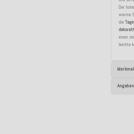
Der hoh
warme S
die
Tage
dekorati
einen ze
leichte M
Merkmal
Angaben