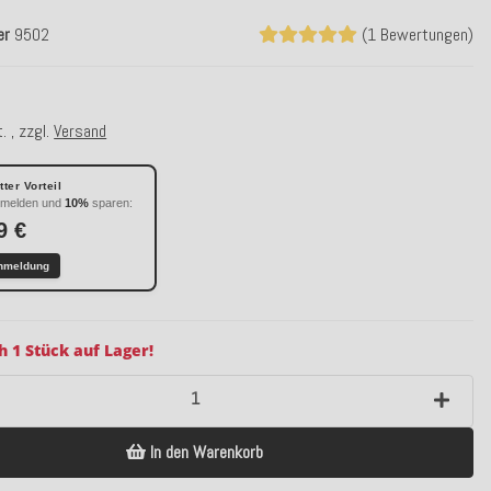
er
9502
(1 Bewertungen)
. , zzgl.
Versand
ter Vorteil
nmelden und
10%
sparen:
9 €
nmeldung
h 1 Stück auf Lager!
In den Warenkorb