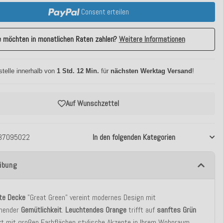
Consent erteilen
e möchten in monatlichen Raten zahlen?
Weitere Informationen
stelle innerhalb von
1 Std. 12 Min.
für
nächsten Werktag Versand
!
Auf Wunschzettel
37095022
In den folgenden Kategorien
ibung
hte Decke
"Great Green" vereint modernes Design mit
nender
Gemütlichkeit
.
Leuchtendes Orange
trifft auf
sanftes Grün
t mit großen Farbflächen stylische Akzente in Ihrem Wohnraum.