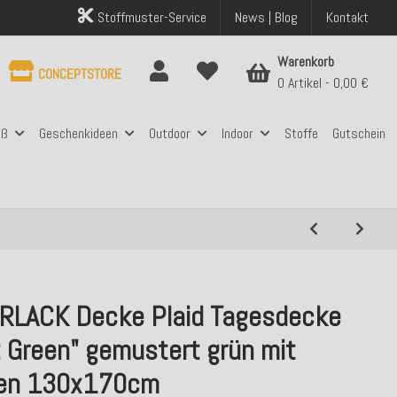
Stoffmuster-Service
News | Blog
Kontakt
Warenkorb
CONCEPTSTORE
0 Artikel
0,00 €
aß
Geschenkideen
Outdoor
Indoor
Stoffe
Gutschein
RLACK Decke Plaid Tagesdecke
t Green" gemustert grün mit
en 130x170cm