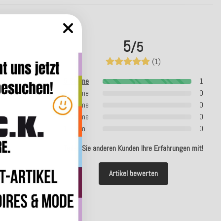
5
/5
(1)
5 Sterne
1
4 Sterne
0
3 Sterne
0
2 Sterne
0
1 Stern
0
Teilen Sie anderen Kunden Ihre Erfahrungen mit!
Artikel bewerten