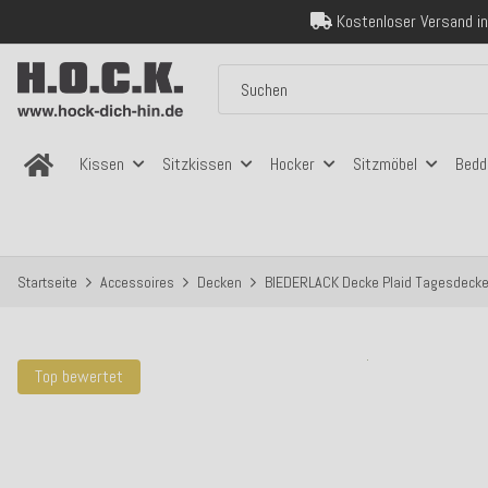
Kostenloser Versand in
Über 120.000 er
Sicher bezahlen
Kostenloser Versand in
Kissen
Sitzkissen
Hocker
Sitzmöbel
Bedd
Startseite
Accessoires
Decken
BIEDERLACK Decke Plaid Tagesdecke
Top bewertet