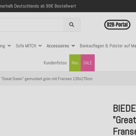
nerhalb Deutschlands ab 99€ Bestellwert
folgreich versendete Bestellungen
 mit Klarna, PayPal & Amazon Pay
nerhalb Deutschlands ab 99€ Bestellwert
ing
Sofa MITCH
Accessoires
Bankauflagen & Polster auf M
Kundenfotos
Neu
SALE
 "Great Green" gemustert grün mit Fransen 130x170cm
BIEDE
"Grea
Frans