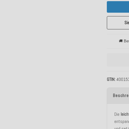
Si
🚚 Be
GTIN
40015
Beschre
Die
leic
entspan
und setz