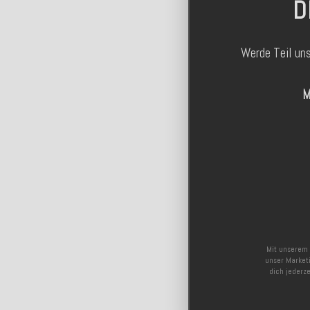
D
Werde Teil un
M
Mit unserem 
unser Marketi
dich jederz