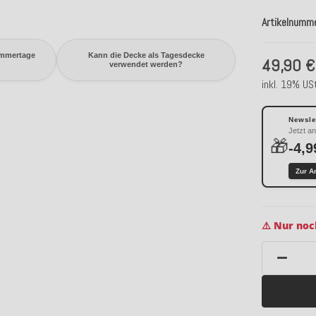
Artikelnumm
ommertage
Kann die Decke als Tagesdecke
49,90 €
verwendet werden?
inkl. 19% USt
Newslet
Jetzt a
🎁
-4,9
Zur A
⚠️ Nur noc