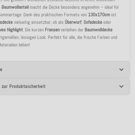
e
Baumwollanteil
macht die Decke besonders angenehm – ideal für
ommertage. Dank des praktischen Formats von
130x170cm
ist
sdecke
vielseitig einsetzbar, ob als
Überwurf
,
Sofadecke
oder
ves Highlight
. Die kurzen
Fransen
verleihen der
Baumwolldecke
itgemäßen, lässigen Look. Perfekt für alle, die frische Farben und
aterialien lieben!
e
 zur Produktsicherheit