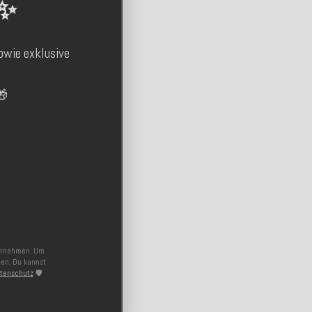
 ✨
owie exklusive

ternehmen. Um
nen. Du kannst
tenschutz
🛡️